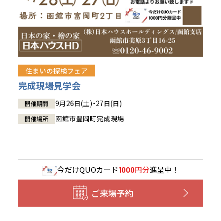
住まいの探検フェア
完成現場見学会
9月26日(土)・27日(日)
開催期間
函館市豊岡町完成現場
開催場所
今だけ
QUOカード
円分
進呈中！
1000
ご来場予約