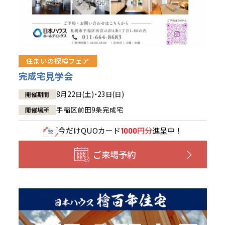
住まいの探検フェア
完成宅見学会
8月22日(土)・23日(日)
開催期間
手稲区前田9条完成宅
開催場所
今だけ
QUOカード
円分
進呈中！
1000
ご来場予約