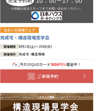
住まいの探検フェア
完成宅・構造現場見学会
8月1日(土)～30日(日)
開催期間
完成宅・構造現場
開催場所
今だけ
QUOカード
円分
進呈中！
1000
ご来場予約