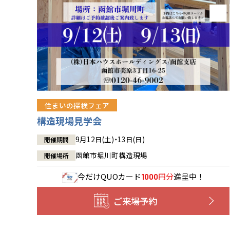
住まいの探検フェア
構造現場見学会
9月12日(土)・13日(日)
開催期間
函館市堀川町構造現場
開催場所
今だけ
QUOカード
円分
進呈中！
1000
ご来場予約