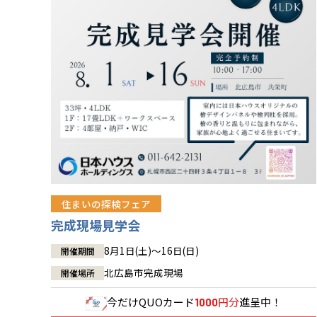
住まいの探検フェア
完成現場見学会
8月1日(土)～16日(日)
開催期間
北広島市完成現場
開催場所
今だけ
QUOカード
円分
進呈中！
1000