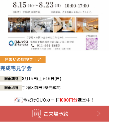
住まいの探検フェア
完成宅見学会
8月15日(土)・16日(日)
開催期間
手稲区前田9条完成宅
開催場所
今だけ
QUOカード
円分
進呈中！
1000
ご来場予約