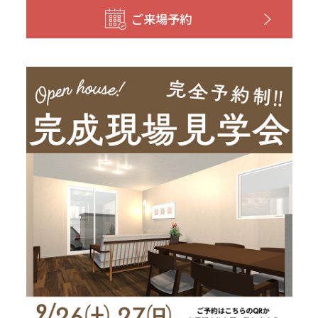
和歌山
島根
大分
ご来場予約
宮崎県
宮崎
群馬県
群馬
伊勢崎
広島
宮崎
鹿児島県
鹿児島
山口
鹿児島
徳島
長崎
高知
沖縄