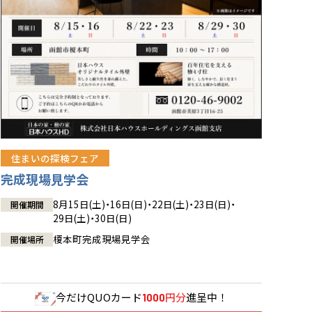
住まいの探検フェア
完成現場見学会
8月15日(土)・16日(日)・22日(土)・23日(日)・
開催期間
29日(土)・30日(日)
榎本町完成現場見学会
開催場所
今だけ
QUOカード
円分
進呈中！
1000