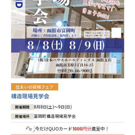
青森県
八戸
道央
青森
甲信越・北陸
甲信越・北陸
道央
苫小牧千歳
青森
小樽
新潟県
新潟
道北
秋田
新潟
関東
関東
秋田県
秋田
長岡
道北
旭川
東京都
世田谷
道南
岩手
山梨
東京
東海
東海
岩手県
盛岡
山梨県
甲府
道南
函館
八王子
北上
室蘭
愛知県
名古屋
道東
山形
長野
神奈川
愛知
近畿
近畿
長野県
長野
神奈川県
横浜
山形県
山形
豊橋
松本
道東
帯広
湘南
大阪府
大阪
釧路
宮城
富山
埼玉
岐阜
大阪
中国・四国
中国・四国
相模
宮城県
仙台
岐阜県
岐阜
富山県
富山
京都府
京都
埼玉県
埼玉
岡山県
岡山
福島県
郡山
福島
石川
千葉
静岡
京都
岡山
九州
九州
静岡県
静岡
石川県
金沢
所沢
福島
浜松
住まいの探検フェア
兵庫県
姫路
香川県
高松
いわき
福岡県
福岡
福井県
福井
福井
茨城
三重
兵庫
香川
福岡
構造現場見学会
千葉県
千葉
会津
三重県
四日市
分譲マンション
奈良県
奈良
柏
愛媛県
松山
佐賀県
佐賀
8月8日(土)～9日(日)
開催期間
栃木
奈良
愛媛
佐賀
茨城県
水戸
富岡町構造現場見学会
開催場所
熊本県
熊本
※現住所のある都道府県以外の建築予定地の方でも
群馬
滋賀
鳥取
熊本
現住所の有るお近くの展示場又は店舗にお問合せください。
栃木県
宇都宮
今だけ
QUOカード
円分
進呈中！
1000
大分県
大分
小山
移住の計画の方もご相談対応します。お気軽にご相談ください。