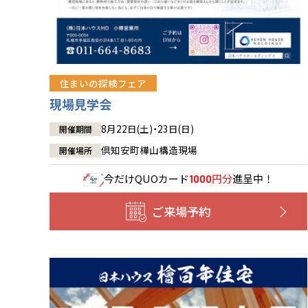
住まいの探検フェア
現場見学会
8月22日(土)・23日(日)
開催期間
倶知安町樺山構造現場
開催場所
今だけ
QUOカード
円分
進呈中！
1000
ご来場予約