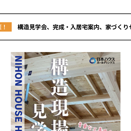
催！
構造見学会、完成・入居宅案内、家づくり
全国の展示場
お近くのイベント
北海道
北海道
札幌
札幌
札幌
東北
東北
小樽