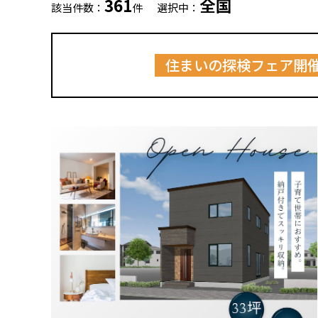
361
全国
該当件数：
件
選択中：
住まいの探検フェア開