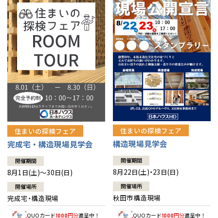
佐賀県
佐賀
栃木
奈良
愛媛
佐賀
※現住所のある都道府県以外の建築予定地の方でも
現住所の有るお近
茨城県
水戸
熊本県
熊本
くの展示場又は店舗にお問合せください。
移住の計画の方もご相談対
群馬
滋賀
鳥取
熊本
応します。お気軽にご相談ください。
栃木県
宇都宮
大分県
大分
小山
和歌山
島根
大分
宮崎県
宮崎
群馬県
群馬
伊勢崎
広島
宮崎
鹿児島県
鹿児島
山口
鹿児島
徳島
長崎
住まいの探検フェア
住まいの探検フェア
構造現場見学会
完成宅・構造現場見学会
高知
沖縄
開催期間
開催期間
8月22日(土)・23日(日)
8月1日(土)～30日(日)
開催場所
開催場所
秋田市構造現場
完成宅・構造現場
QUOカード
円分
進呈中！
QUOカード
円分
進呈中！
1000
1000