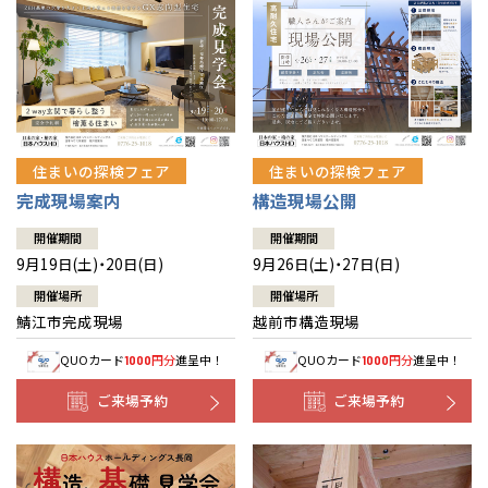
住まいの探検フェア
住まいの探検フェア
完成現場案内
構造現場公開
開催期間
開催期間
9月19日(土)・20日(日)
9月26日(土)・27日(日)
開催場所
開催場所
鯖江市完成現場
越前市構造現場
QUOカード
円分
進呈中！
QUOカード
円分
進呈中！
1000
1000
ご来場予約
ご来場予約