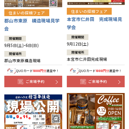
住まいの探検フェア
住まいの探検フェア
本宮市仁井田 完成現場見
郡山市東原 構造現場見学
学会
会
開催期間
開催期間
9月12日(土)
9月5日(土)・6日(日)
開催場所
開催場所
本宮市仁井田完成現場
郡山市東原構造現場
QUOカード
円分
進呈中！
QUOカード
円分
進呈中！
1000
1000
ご来場予約
ご来場予約