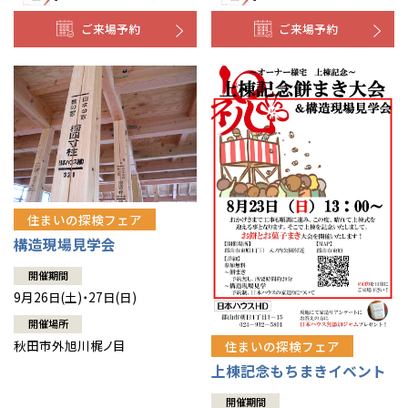
ご来場予約
ご来場予約
住まいの探検フェア
構造現場見学会
開催期間
9月26日(土)・27日(日)
開催場所
秋田市外旭川梶ノ目
住まいの探検フェア
上棟記念もちまきイベント
開催期間