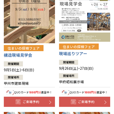
住まいの探検フェア
住まいの探検フェア
現場巡りツアー
構造現場見学会
開催期間
開催期間
9月26日(土)・27日(日)
9月5日(土)・6日(日)
開催場所
開催場所
甲府昭和展示場
甲州市建築現場
QUOカード
円分
進呈中！
QUOカード
円分
進呈中！
1000
1000
ご来場予約
ご来場予約