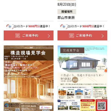
8月23日(日)
開催場所
郡山市東原
QUOカード
円分
進呈中！
QUOカード
円分
進呈中！
1000
1000
ご来場予約
ご来場予約