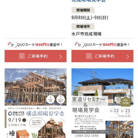
開催期間
8月8日(土)・9日(日)
開催場所
水戸市完成現場
QUOカード
円分
進呈中！
QUOカード
円分
進呈中！
1000
1000
ご来場予約
ご来場予約