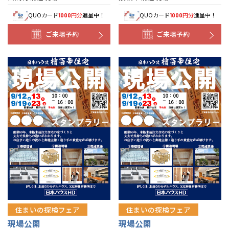
QUOカード
円分
進呈中！
QUOカード
円分
進呈中！
1000
1000
ご来場予約
ご来場予約
住まいの探検フェア
住まいの探検フェア
現場公開
現場公開