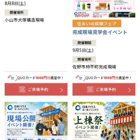
8月8日(土)
開催場所
小山市犬塚構造現場
住まいの探検フェア
完成現場見学会イベント
開催期間
9月5日(土)
開催場所
佐野市柿平町完成現場
QUOカード
円分
進呈中！
QUOカード
円分
進呈中！
1000
1000
ご来場予約
ご来場予約