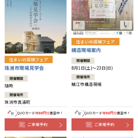
住まいの探検フェア
構造現場案内
住まいの探検フェア
開催期間
珠洲市現場見学会
8月1日(土)～23日(日)
開催場所
開催期間
鯖江市構造現場
随時
開催場所
珠洲市真浦町
QUOカード
円分
進呈中！
QUOカード
円分
進呈中！
1000
1000
ご来場予約
ご来場予約