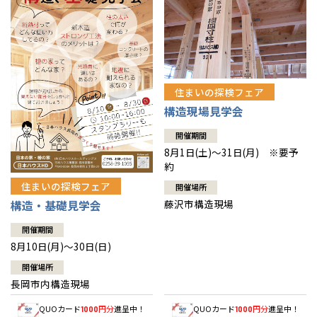
住まいの探検フェア
構造現場見学会
開催期間
8月1日(土)～31日(月) ※要予
約
住まいの探検フェア
開催場所
藤沢市構造現場
構造・基礎見学会
開催期間
8月10日(月)～30日(日)
開催場所
長岡市内構造現場
QUOカード
円分
進呈中！
QUOカード
円分
進呈中！
1000
1000