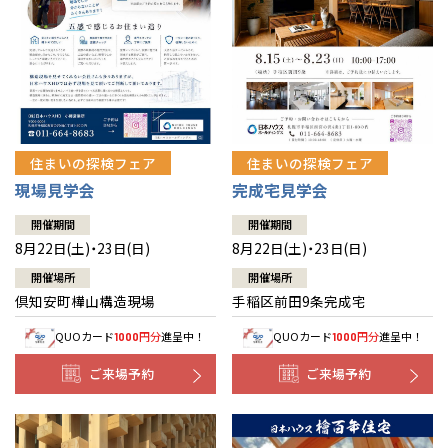
北海道
北海道
札幌
札幌
札幌
東北
東北
小樽
青森県
八戸
道央
青森
甲信越・北陸
甲信越・北陸
道央
苫小牧千歳
青森
小樽
新潟県
新潟
住まいの探検フェア
住まいの探検フェア
道北
秋田
新潟
関東
関東
秋田県
秋田
長岡
道北
旭川
現場見学会
完成宅見学会
東京都
世田谷
道南
岩手
山梨
東京
東海
東海
岩手県
盛岡
山梨県
甲府
開催期間
開催期間
道南
函館
八王子
北上
8月22日(土)・23日(日)
8月22日(土)・23日(日)
室蘭
愛知県
名古屋
道東
山形
長野
神奈川
愛知
近畿
近畿
長野県
長野
神奈川県
横浜
山形県
山形
開催場所
開催場所
豊橋
松本
道東
帯広
湘南
倶知安町樺山構造現場
手稲区前田9条完成宅
大阪府
大阪
釧路
宮城
富山
埼玉
岐阜
大阪
中国・四国
中国・四国
相模
宮城県
仙台
岐阜県
岐阜
富山県
富山
QUOカード
円分
進呈中！
QUOカード
円分
進呈中！
1000
1000
京都府
京都
埼玉県
埼玉
岡山県
岡山
福島県
郡山
福島
石川
千葉
静岡
京都
岡山
九州
九州
静岡県
静岡
石川県
金沢
ご来場予約
ご来場予約
所沢
福島
浜松
兵庫県
姫路
香川県
高松
いわき
福岡県
福岡
福井県
福井
福井
茨城
三重
兵庫
香川
福岡
千葉県
千葉
分譲マンション
会津
三重県
四日市
奈良県
奈良
柏
愛媛県
松山