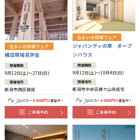
住まいの探検フェア
ジャパンディの家 オープ
住まいの探検フェア
ンハウス
構造現場見学会
開催期間
開催期間
9月12日(土)～10月4日(日)
9月12日(土)～27日(日)
開催場所
開催場所
新潟市中央区姥ケ山完成宅
新潟市西区槇尾
QUOカード
円分
進呈中！
QUOカード
円分
進呈中！
1000
1000
ご来場予約
ご来場予約