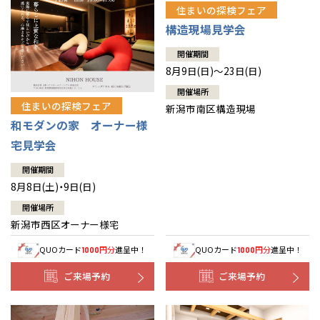
住まいの探検フェア
構造現場見学会
開催期間
8月9日(日)～23日(日)
開催場所
住まいの探検フェア
新潟市南区構造現場
和モダンの家 オーナー様
宅見学会
開催期間
8月8日(土)・9日(日)
開催場所
新潟市西区オーナー様宅
QUOカード
円分
進呈中！
QUOカード
円分
進呈中！
1000
1000
ご来場予約
ご来場予約