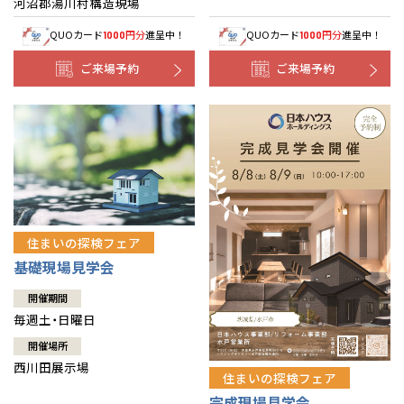
河沼郡湯川村構造現場
QUOカード
円分
進呈中！
QUOカード
円分
進呈中！
1000
1000
ご来場予約
ご来場予約
住まいの探検フェア
基礎現場見学会
開催期間
毎週土・日曜日
開催場所
西川田展示場
住まいの探検フェア
完成現場見学会