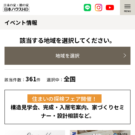
イベント情報
脱炭素・檜の家
環境にやさしい、脱炭素社会の住宅
選ばれる理由
該当する地域を選択してください。
檜・木造住宅
檜の魅力
地域を選択
耐震構造
檜の魅力 トップ
注文住宅
361
全国
該当件数：
件
選択中：
高耐久住宅
檜と日本人
注文住宅 トップ
施工事例
住まいの探検フェア開催！
高断熱・高気密の家
1000年を超えて生きる檜
グレートステージ
リフォーム
構造見学会、完成・入居宅案内、家づくりセミ
エネルギー自給自足
知られざる檜の効果・作用
クレステージ
リフォーム トップ
資産活用
ナー・設計相談など。
ZEH特集
檜の住まいデザイン
施工事例
リフォームメニュー
資産活用 トップ
買取サービス