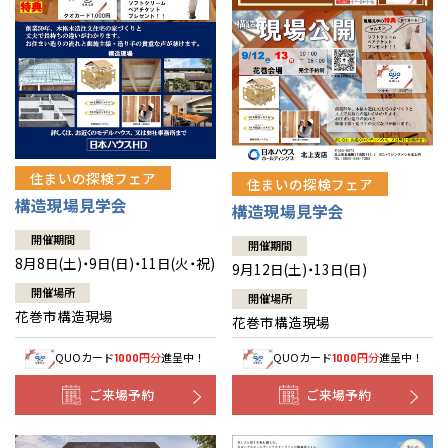
住まいの探検フェア
住まいの探検フェア
構造現場見学会
構造現場見学会
開催期間
開催期間
8月8日(土)・9日(日)・11日(火・祝)
9月12日(土)・13日(日)
開催場所
開催場所
花巻市構造現場
花巻市構造現場
QUOカード
円分
進呈中！
QUOカード
円分
進呈中！
1000
1000
ご来場予約
ご来場予約