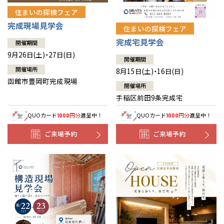
住まいの探検フェア
完成現場見学会
住まいの探検フェア
完成宅見学会
開催期間
9月26日(土)・27日(日)
開催期間
開催場所
8月15日(土)・16日(日)
函館市豊岡町完成現場
開催場所
手稲区前田9条完成宅
QUOカード
円分
進呈中！
QUOカード
円分
進呈中！
1000
1000
ご来場予約
ご来場予約
全国の展示場
お近くのイベント