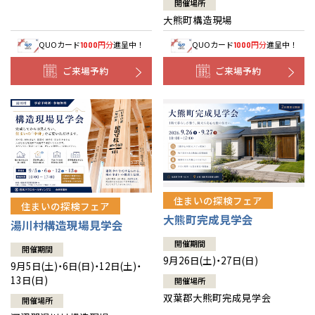
開催場所
大熊町構造現場
QUOカード
円分
進呈中！
QUOカード
円分
進呈中！
1000
1000
ご来場予約
ご来場予約
住まいの探検フェア
住まいの探検フェア
大熊町完成見学会
湯川村構造現場見学会
開催期間
開催期間
9月26日(土)・27日(日)
9月5日(土)・6日(日)・12日(土)・
13日(日)
開催場所
双葉郡大熊町完成見学会
開催場所