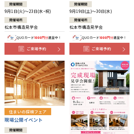
開催期間
開催期間
9月1日(火)～23日(水・祝)
9月19日(土)～30日(水)
開催場所
開催場所
松本市構造見学会
松本市構造見学会
QUOカード
円分
進呈中！
QUOカード
円分
進呈中！
1000
1000
ご来場予約
ご来場予約
住まいの探検フェア
現場公開イベント
開催期間