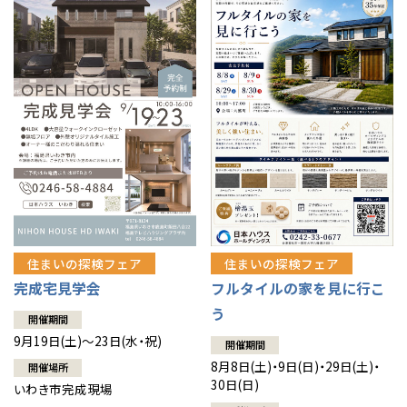
住まいの探検フェア
住まいの探検フェア
完成宅見学会
フルタイルの家を見に行こ
う
開催期間
9月19日(土)～23日(水・祝)
開催期間
8月8日(土)・9日(日)・29日(土)・
開催場所
30日(日)
いわき市完成現場