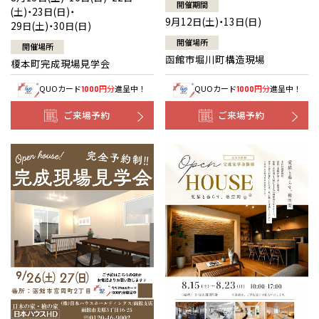
開催期間
(土)・23日(日)・
9月12日(土)・13日(日)
29日(土)・30日(日)
開催場所
開催場所
函館市堀川町構造現場
榎本町完成現場見学会
QUOカード
円分
進呈中！
QUOカード
円分
進呈中！
1000
1000
ご来場予約
ご来場予約