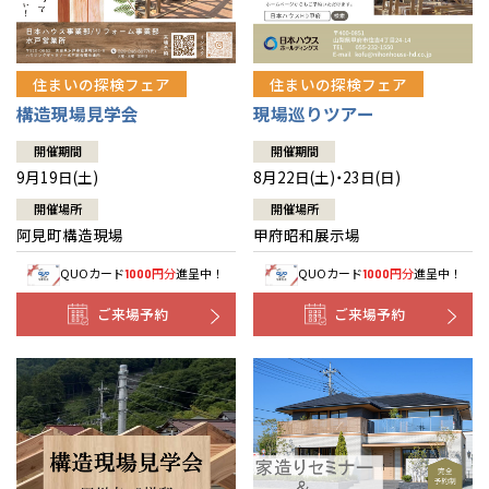
住まいの探検フェア
住まいの探検フェア
構造現場見学会
現場巡りツアー
開催期間
開催期間
9月19日(土)
8月22日(土)・23日(日)
開催場所
開催場所
阿見町構造現場
甲府昭和展示場
QUOカード
円分
進呈中！
QUOカード
円分
進呈中！
1000
1000
ご来場予約
ご来場予約