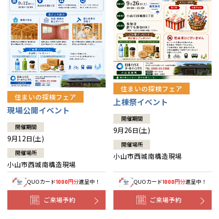
住まいの探検フェア
住まいの探検フェア
上棟祭イベント
現場公開イベント
開催期間
開催期間
9月26日(土)
9月12日(土)
開催場所
開催場所
小山市西城南構造現場
小山市西城南構造現場
QUOカード
円分
進呈中！
QUOカード
円分
進呈中！
1000
1000
ご来場予約
ご来場予約