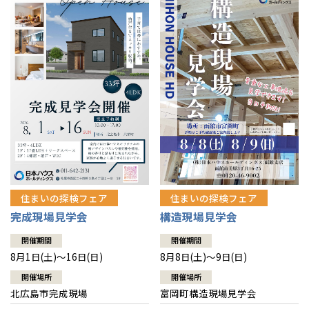
感謝訪問・長期保証
理想の木材「檜」
平屋の家
選ばれる理由
賃貸併用住宅のメリット
分譲住宅・土地
直営工事
外観・インテリア集
リフォームの流れ
安心のサポートシステム
分譲マンション
1メーターモジュール
WEB住宅展示場
介護保険利用で快適リフォーム
商品紹介
分譲マンション トップ
トランクルーム
冷暖房標準装備
暮らし方提案
展示場案内
ワザックとは
会社情報
24時間対応コールセンター
住まいのコラム
高い信頼性
会社情報 トップ
お問い合わせ
デザイン賞各種受賞
住まいのお手入れ集
安心の管理体制
住まいの探検フェア
住まいの探検フェア
ニュースリリース
会員サイト
完成現場見学会
構造現場見学会
セントラルヒーティング
ギャラリー
代表ごあいさつ
開催期間
開催期間
8月1日(土)～16日(日)
8月8日(土)～9日(日)
企業理念
開催場所
開催場所
北広島市完成現場
富岡町構造現場見学会
会社概要