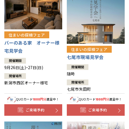
住まいの探検フェア
バーのある家 オーナー様
住まいの探検フェア
宅見学会
七尾市現場見学会
開催期間
9月26日(土)・27日(日)
開催期間
随時
開催場所
新潟市西区オーナー様宅
開催場所
七尾市矢田町
QUOカード
円分
進呈中！
QUOカード
円分
進呈中！
1000
1000
ご来場予約
ご来場予約