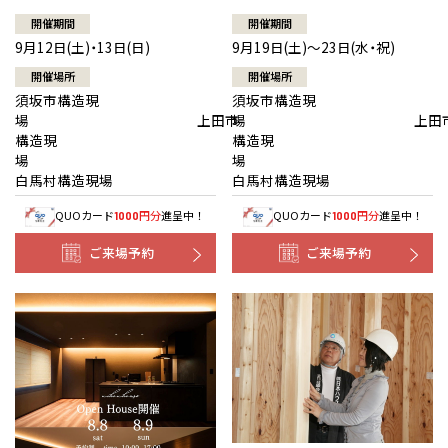
開催期間
開催期間
9月12日(土)・13日(日)
9月19日(土)～23日(水・祝)
開催場所
開催場所
須坂市構造現
須坂市構造現
場 上田市
場 上田
構造現
構造現
場
白馬村構造現場
白馬村構造現場
QUOカード
円分
進呈中！
QUOカード
円分
進呈中！
1000
1000
ご来場予約
ご来場予約