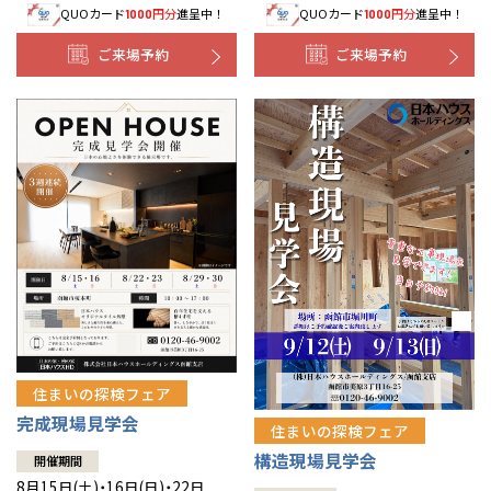
QUOカード
円分
進呈中！
QUOカード
円分
進呈中！
1000
1000
事業部紹介
ご来場予約
ご来場予約
IR情報
木材調達指針
グループ会社紹介
CMギャラリー
採用情報
住まいの探検フェア
完成現場見学会
住まいの探検フェア
構造現場見学会
開催期間
8月15日(土)・16日(日)・22日