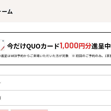
ォーム
1,000
今だけQUOカード
円分
進呈中
ドの進呈はWEB予約からご来場いただいた方が対象
※ 初回のご予約のみ。1家
全国の展示場
お近くのイベント
ー
北海道
北海道
札幌
札幌
札幌
東北
東北
日
小樽
青森県
八戸
道央
青森
甲信越・北陸
甲信越・北陸