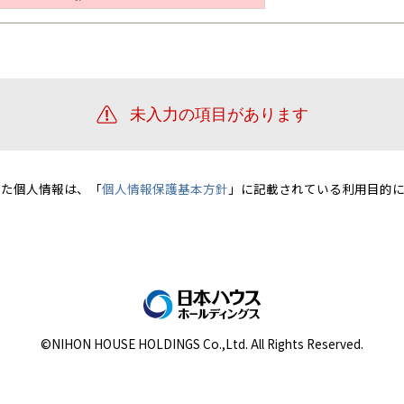
宮崎県
宮崎
群馬県
群馬
伊勢崎
広島
宮崎
鹿児島県
鹿児島
山口
鹿児島
徳島
長崎
高知
沖縄
いた個人情報は、「
個人情報保護基本方針
」に記載されている利用目的に
©NIHON HOUSE HOLDINGS Co.,Ltd. All Rights Reserved.