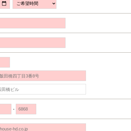
道央
苫小牧千歳
青森
小樽
新潟県
新潟
道北
秋田
新潟
関東
関東
秋田県
秋田
長岡
道北
旭川
東京都
世田谷
道南
岩手
山梨
東京
東海
東海
岩手県
盛岡
山梨県
甲府
道南
函館
八王子
北上
室蘭
愛知県
名古屋
道東
山形
長野
神奈川
愛知
近畿
近畿
長野県
長野
神奈川県
横浜
山形県
山形
豊橋
松本
道東
帯広
湘南
大阪府
大阪
釧路
宮城
富山
埼玉
岐阜
大阪
中国・四国
中国・四国
相模
宮城県
仙台
岐阜県
岐阜
富山県
富山
京都府
京都
埼玉県
埼玉
岡山県
岡山
福島県
郡山
福島
石川
千葉
静岡
京都
岡山
九州
九州
静岡県
静岡
石川県
金沢
所沢
福島
浜松
兵庫県
姫路
香川県
高松
いわき
福岡県
福岡
福井県
福井
福井
茨城
三重
兵庫
香川
福岡
千葉県
千葉
会津
三重県
四日市
分譲マンション
奈良県
奈良
柏
愛媛県
松山
佐賀県
佐賀
栃木
奈良
愛媛
佐賀
茨城県
水戸
-
熊本県
熊本
※現住所のある都道府県以外の建築予定地の方でも
群馬
滋賀
鳥取
熊本
現住所の有るお近くの展示場又は店舗にお問合せください。
栃木県
宇都宮
大分県
大分
小山
移住の計画の方もご相談対応します。お気軽にご相談ください。
和歌山
島根
大分