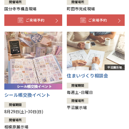
開催場所
開催場所
国分寺市構造現場
町田市完成現場
ご来場予約
ご来場予約
住まいづくり相談会
開催期間
毎週土・日曜日
シール帳交換イベント
開催場所
開催期間
平沼展示場
8月29日(土)・30日(日)
開催場所
相模原展示場