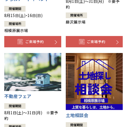
8月1日(土)～31日(月) ※要予
約
開催期間
8月15日(土)・16日(日)
開催場所
藤沢展示場
開催場所
相模原展示場
ご来場予約
ご来場予約
不動産フェア
開催期間
8月1日(土)～31日(月) ※要予
土地相談会
約
開催期間
開催場所