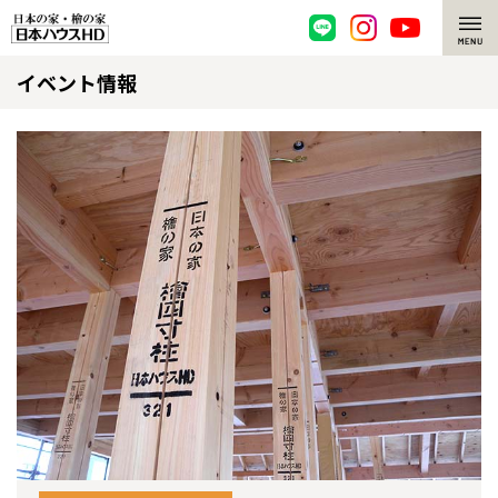
イベント情報
脱炭素・檜の家
環境にやさしい、脱炭素社会の住宅
選ばれる理由
檜・木造住宅
檜の魅力
耐震構造
檜の魅力 トップ
注文住宅
高耐久住宅
檜と日本人
注文住宅 トップ
施工事例
高断熱・高気密の家
1000年を超えて生きる檜
グレートステージ
リフォーム
エネルギー自給自足
知られざる檜の効果・作用
クレステージ
リフォーム トップ
資産活用
ZEH特集
檜の住まいデザイン
施工事例
リフォームメニュー
資産活用 トップ
買取サービス