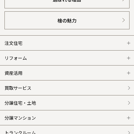
檜の魅力
注文住宅
注文住宅 トップ
リフォーム
グレートステージ
リフォーム トップ
資産活用
クレステージ
リフォームメニュー
資産活用 トップ
買取サービス
施工事例
選ばれる理由
賃貸併用住宅のメリット
分譲住宅・土地
平屋の家
リフォームの流れ
安心のサポートシステム
分譲マンション
外観・インテリア集
介護保険利用で快適リフォーム
商品紹介
分譲マンション トップ
トランクルーム