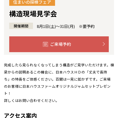
住まいの探検フェア
感謝訪問・長期保証
理想の木材「檜」
平屋の家
選ばれる理由
賃貸併用住宅のメリット
分譲住宅・土地
構造現場見学会
直営工事
外観・インテリア集
リフォームの流れ
安心のサポートシステム
分譲マンション
開催期間
8月1日(土)～31日(月) ※要予約
1メーターモジュール
WEB住宅展示場
介護保険利用で快適リフォーム
商品紹介
分譲マンション トップ
トランクルーム
ご来場予約
冷暖房標準装備
暮らし方提案
展示場案内
ワザックとは
会社情報
24時間対応コールセンター
住まいのコラム
高い信頼性
会社情報 トップ
お問い合わせ
完成したら見られなくなってしまう構造がご見学いただけます。棟
梁からの説明あるこの機会に、日本ハウスＨＤの「丈夫で長持
デザイン賞各種受賞
住まいのお手入れ集
安心の管理体制
ニュースリリース
会員サイト
ち」の特長をご体感ください。百聞は一見に如かずです。ご来場
のお客様に日本ハウスファームオリジナルジャムセットプレゼン
セントラルヒーティング
ギャラリー
代表ごあいさつ
ト！
詳しくはお問い合わせください。
企業理念
アクセス案内
会社概要