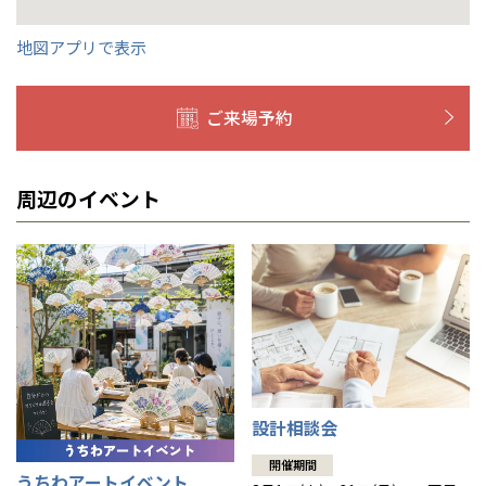
福島県
郡山
福島
石川
千葉
静岡
京都
岡山
九州
九州
静岡県
静岡
石川県
金沢
所沢
福島
浜松
兵庫県
姫路
香川県
高松
いわき
地図アプリで表示
福岡県
福岡
福井県
福井
福井
茨城
三重
兵庫
香川
福岡
千葉県
千葉
分譲マンション
会津
三重県
四日市
奈良県
奈良
柏
愛媛県
松山
佐賀県
佐賀
栃木
奈良
愛媛
佐賀
ご来場予約
※現住所のある都道府県以外の建築予定地の方でも
現住所の有るお近
茨城県
水戸
熊本県
熊本
くの展示場又は店舗にお問合せください。
移住の計画の方もご相談対
群馬
滋賀
鳥取
熊本
応します。お気軽にご相談ください。
栃木県
宇都宮
大分県
大分
周辺のイベント
小山
和歌山
島根
大分
宮崎県
宮崎
群馬県
群馬
伊勢崎
広島
宮崎
鹿児島県
鹿児島
山口
鹿児島
徳島
長崎
設計相談会
高知
沖縄
開催期間
うちわアートイベント