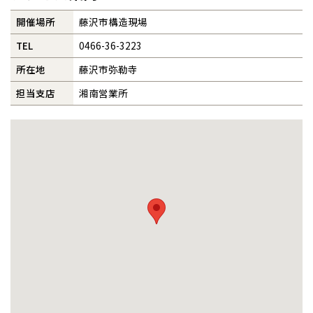
全国の展示場
お近くのイベント
開催場所
藤沢市構造現場
事業部紹介
TEL
0466-36-3223
IR情報
所在地
藤沢市弥勒寺
北海道
北海道
担当支店
湘南営業所
木材調達指針
札幌
札幌
札幌
東北
東北
小樽
グループ会社紹介
青森県
八戸
道央
青森
甲信越・北陸
甲信越・北陸
道央
苫小牧千歳
青森
小樽
CMギャラリー
新潟県
新潟
道北
秋田
新潟
関東
関東
秋田県
秋田
長岡
道北
旭川
採用情報
東京都
世田谷
道南
岩手
山梨
東京
東海
東海
岩手県
盛岡
山梨県
甲府
道南
函館
八王子
北上
室蘭
愛知県
名古屋
道東
山形
長野
神奈川
愛知
近畿
近畿
長野県
長野
神奈川県
横浜
山形県
山形
豊橋
松本
道東
帯広
湘南
大阪府
大阪
釧路
宮城
富山
埼玉
岐阜
大阪
中国・四国
中国・四国
相模
宮城県
仙台
岐阜県
岐阜
富山県
富山
京都府
京都
埼玉県
埼玉
岡山県
岡山