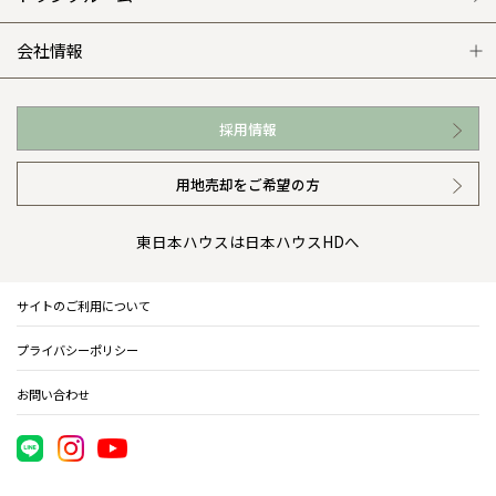
WEB住宅展示場
カタログ請求（無料）
展示場案内
ワザックとは
会社情報
お近くの展示場
高い信頼性
会社情報 トップ
採用情報
イベント情報
安心の管理体制
ニュースリリース
用地売却をご希望の方
カタログ請求（無料）
ギャラリー
代表ごあいさつ
東日本ハウスは日本ハウスHDへ
暮らし方提案
企業理念
サイトのご利用について
住まいのコラム
会社概要
プライバシーポリシー
住まいのお手入れ集
事業部紹介
お問い合わせ
IR情報
電子公告