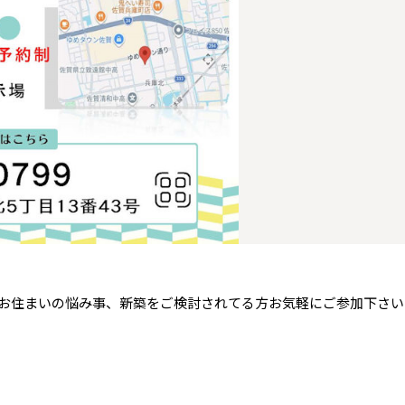
青森県
八戸
道央
青森
甲信越・北陸
甲信越・北陸
道央
苫小牧千歳
青森
小樽
新潟県
新潟
道北
秋田
新潟
関東
関東
秋田県
秋田
長岡
道北
旭川
東京都
世田谷
道南
岩手
山梨
東京
東海
東海
岩手県
盛岡
山梨県
甲府
道南
函館
八王子
北上
室蘭
愛知県
名古屋
道東
山形
長野
神奈川
愛知
近畿
近畿
長野県
長野
神奈川県
横浜
山形県
山形
豊橋
松本
道東
帯広
湘南
大阪府
大阪
釧路
宮城
富山
埼玉
岐阜
大阪
中国・四国
中国・四国
相模
宮城県
仙台
岐阜県
岐阜
富山県
富山
京都府
京都
埼玉県
埼玉
岡山県
岡山
福島県
郡山
福島
石川
千葉
静岡
京都
岡山
九州
九州
静岡県
静岡
石川県
金沢
所沢
福島
浜松
兵庫県
姫路
香川県
高松
いわき
福岡県
福岡
福井県
福井
福井
茨城
三重
兵庫
香川
福岡
千葉県
千葉
会津
三重県
四日市
分譲マンション
奈良県
奈良
お住まいの悩み事、新築をご検討されてる方お気軽にご参加下さい
柏
愛媛県
松山
佐賀県
佐賀
栃木
奈良
愛媛
佐賀
茨城県
水戸
熊本県
熊本
※現住所のある都道府県以外の建築予定地の方でも
群馬
滋賀
鳥取
熊本
現住所の有るお近くの展示場又は店舗にお問合せください。
栃木県
宇都宮
大分県
大分
小山
移住の計画の方もご相談対応します。お気軽にご相談ください。