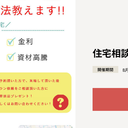
住宅相
開催期間
8
全国の展示場
お近くのイベント
北海道
北海道
札幌
札幌
札幌
東北
東北
小樽