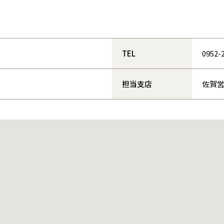
和歌山
島根
大分
宮崎県
宮崎
群馬県
群馬
伊勢崎
広島
宮崎
鹿児島県
鹿児島
TEL
0952-
山口
鹿児島
徳島
長崎
担当支店
佐賀
高知
沖縄