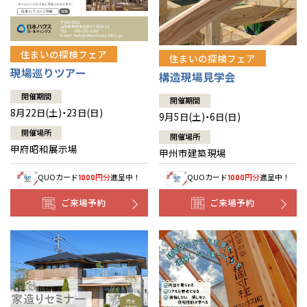
住まいの探検フェア
住まいの探検フェア
現場巡りツアー
構造現場見学会
開催期間
開催期間
8月22日(土)・23日(日)
9月5日(土)・6日(日)
開催場所
開催場所
甲府昭和展示場
甲州市建築現場
QUOカード
円分
進呈中！
QUOカード
円分
進呈中！
1000
1000
ご来場予約
ご来場予約