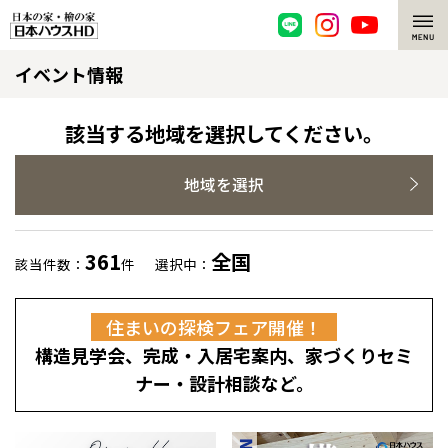
イベント情報
脱炭素・檜の家
環境にやさしい、脱炭素社会の住宅
選ばれる理由
該当する地域を選択してください。
檜・木造住宅
檜の魅力
地域を選択
耐震構造
檜の魅力 トップ
注文住宅
361
全国
該当件数：
件
選択中：
高耐久住宅
檜と日本人
注文住宅 トップ
施工事例
住まいの探検フェア開催！
高断熱・高気密の家
1000年を超えて生きる檜
グレートステージ
リフォーム
構造見学会、完成・入居宅案内、家づくりセミ
エネルギー自給自足
知られざる檜の効果・作用
クレステージ
リフォーム トップ
資産活用
ナー・設計相談など。
ZEH特集
檜の住まいデザイン
施工事例
リフォームメニュー
資産活用 トップ
買取サービス