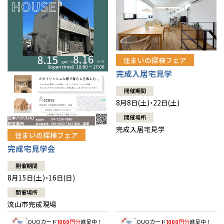
住まいの探検フェア
完成入居宅見学
開催期間
8月8日(土)・22日(土)
開催場所
完成入居宅見学
住まいの探検フェア
完成宅見学会
開催期間
8月15日(土)・16日(日)
開催場所
流山市完成現場
QUOカード
円分
進呈中！
QUOカード
円分
進呈中！
1000
1000