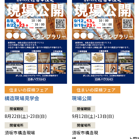
住まいの探検フェア
住まいの探検フェア
構造現場見学会
現場公開
開催期間
開催期間
8月22日(土)・23日(日)
9月12日(土)・13日(日)
開催場所
開催場所
須坂市構造現場
須坂市構造現
場 上田