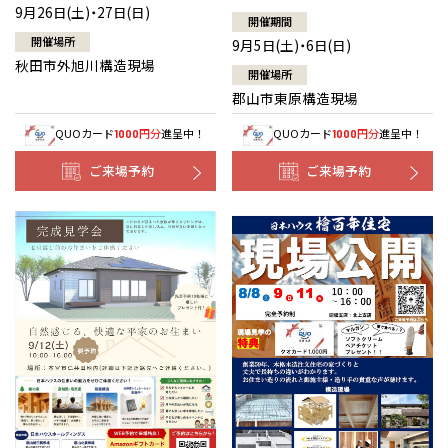
9月26日(土)・27日(日)
開催期間
開催場所
9月5日(土)・6日(日)
秋田市外旭川構造現場
開催場所
郡山市東原構造現場
QUOカード
円分
進呈中！
QUOカード
円分
進呈中！
1000
1000
ご来場予約
ご来場予約