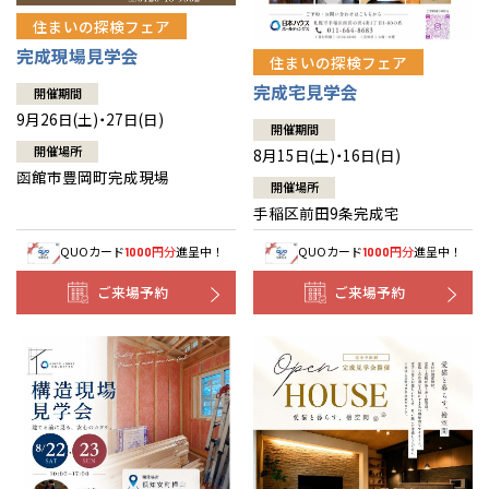
住まいの探検フェア
完成現場見学会
住まいの探検フェア
完成宅見学会
開催期間
9月26日(土)・27日(日)
開催期間
開催場所
8月15日(土)・16日(日)
函館市豊岡町完成現場
開催場所
手稲区前田9条完成宅
QUOカード
円分
進呈中！
QUOカード
円分
進呈中！
1000
1000
ご来場予約
ご来場予約
全国の展示場
お近くのイベント