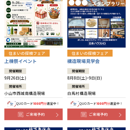
住まいの探検フェア
住まいの探検フェア
上棟祭イベント
構造現場見学会
開催期間
開催期間
9月26日(土)
8月8日(土)・9日(日)
開催場所
開催場所
小山市西城南構造現場
白馬村構造現場
QUOカード
円分
進呈中！
QUOカード
円分
進呈中！
1000
1000
ご来場予約
ご来場予約