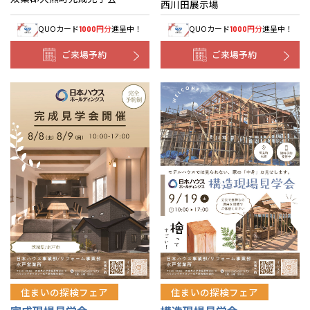
西川田展示場
QUOカード
円分
進呈中！
QUOカード
円分
進呈中！
1000
1000
ご来場予約
ご来場予約
住まいの探検フェア
住まいの探検フェア