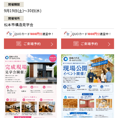
開催期間
9月19日(土)～30日(水)
開催場所
松本市構造見学会
QUOカード
円分
進呈中！
QUOカード
円分
進呈中！
1000
1000
ご来場予約
ご来場予約