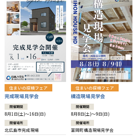
感謝訪問・長期保証
理想の木材「檜」
平屋の家
選ばれる理由
賃貸併用住宅のメリット
分譲住宅・土地
直営工事
外観・インテリア集
リフォームの流れ
安心のサポートシステム
分譲マンション
1メーターモジュール
WEB住宅展示場
介護保険利用で快適リフォーム
商品紹介
分譲マンション トップ
トランクルーム
冷暖房標準装備
暮らし方提案
展示場案内
ワザックとは
会社情報
24時間対応コールセンター
住まいのコラム
高い信頼性
会社情報 トップ
お問い合わせ
デザイン賞各種受賞
住まいのお手入れ集
安心の管理体制
住まいの探検フェア
住まいの探検フェア
ニュースリリース
会員サイト
完成現場見学会
構造現場見学会
セントラルヒーティング
ギャラリー
代表ごあいさつ
開催期間
開催期間
8月1日(土)～16日(日)
8月8日(土)～9日(日)
企業理念
開催場所
開催場所
北広島市完成現場
富岡町構造現場見学会
会社概要