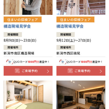
住まいの探検フェア
住まいの探検フェア
構造現場見学会
構造現場見学会
開催期間
開催期間
8月9日(日)～23日(日)
9月12日(土)～27日(日)
開催場所
開催場所
新潟市南区構造現場
新潟市西区槇尾
QUOカード
円分
進呈中！
QUOカード
円分
進呈中！
1000
1000
ご来場予約
ご来場予約