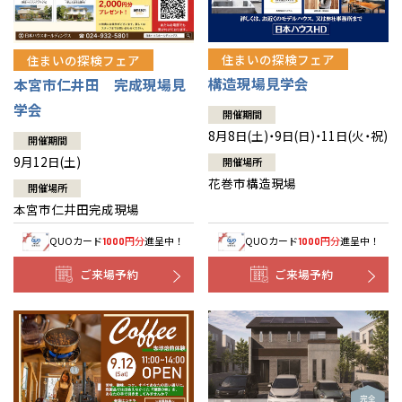
住まいの探検フェア
住まいの探検フェア
構造現場見学会
本宮市仁井田 完成現場見
学会
開催期間
8月8日(土)・9日(日)・11日(火・祝)
開催期間
9月12日(土)
開催場所
花巻市構造現場
開催場所
本宮市仁井田完成現場
QUOカード
円分
進呈中！
QUOカード
円分
進呈中！
1000
1000
ご来場予約
ご来場予約