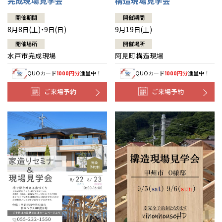
完成現場見学会
構造現場見学会
開催期間
開催期間
8月8日(土)・9日(日)
9月19日(土)
開催場所
開催場所
水戸市完成現場
阿見町構造現場
QUOカード
円分
進呈中！
QUOカード
円分
進呈中！
1000
1000
ご来場予約
ご来場予約