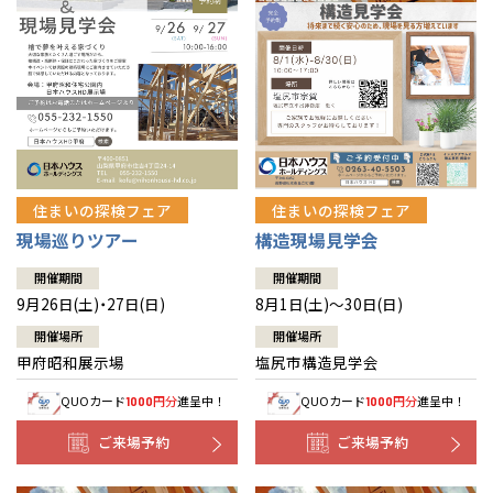
住まいの探検フェア
住まいの探検フェア
構造現場見学会
現場巡りツアー
開催期間
開催期間
8月1日(土)～30日(日)
9月26日(土)・27日(日)
開催場所
開催場所
塩尻市構造見学会
甲府昭和展示場
QUOカード
円分
進呈中！
QUOカード
円分
進呈中！
1000
1000
ご来場予約
ご来場予約