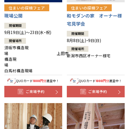
住まいの探検フェア
住まいの探検フェア
現場公開
和モダンの家 オーナー様
宅見学会
開催期間
9月19日(土)～23日(水・祝)
開催期間
8月8日(土)・9日(日)
開催場所
須坂市構造現
開催場所
場 上田市
新潟市西区オーナー様宅
構造現
場
白馬村構造現場
QUOカード
円分
進呈中！
QUOカード
円分
進呈中！
1000
1000
ご来場予約
ご来場予約