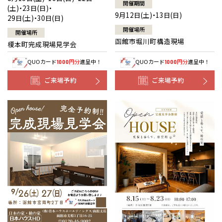
開催期間
(土)・23日(日)・
9月12日(土)・13日(日)
29日(土)・30日(日)
開催場所
開催場所
函館市堀川町構造現場
榎本町完成現場見学会
QUOカード
円分
進呈中！
QUOカード
円分
進呈中！
1000
1000
ご来場予約
ご来場予約