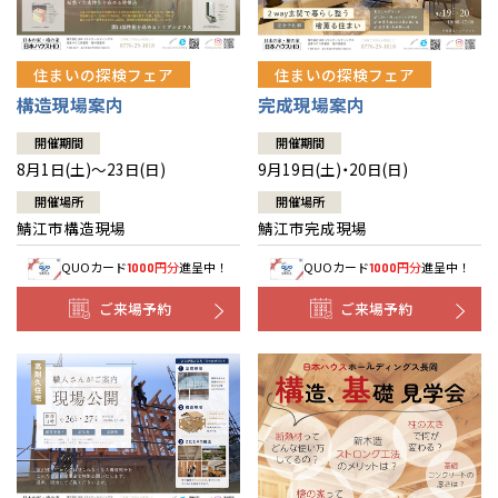
住まいの探検フェア
住まいの探検フェア
構造現場案内
完成現場案内
開催期間
開催期間
8月1日(土)～23日(日)
9月19日(土)・20日(日)
開催場所
開催場所
鯖江市構造現場
鯖江市完成現場
QUOカード
円分
進呈中！
QUOカード
円分
進呈中！
1000
1000
ご来場予約
ご来場予約