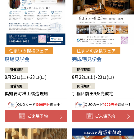
北海道
北海道
札幌
札幌
札幌
東北
東北
小樽
青森県
八戸
道央
青森
甲信越・北陸
甲信越・北陸
道央
苫小牧千歳
青森
小樽
新潟県
新潟
住まいの探検フェア
住まいの探検フェア
道北
秋田
新潟
関東
関東
秋田県
秋田
長岡
道北
旭川
現場見学会
完成宅見学会
東京都
世田谷
道南
岩手
山梨
東京
東海
東海
岩手県
盛岡
山梨県
甲府
開催期間
開催期間
道南
函館
八王子
北上
8月22日(土)・23日(日)
8月22日(土)・23日(日)
室蘭
愛知県
名古屋
道東
山形
長野
神奈川
愛知
近畿
近畿
長野県
長野
神奈川県
横浜
山形県
山形
開催場所
開催場所
豊橋
松本
道東
帯広
湘南
倶知安町樺山構造現場
手稲区前田9条完成宅
大阪府
大阪
釧路
宮城
富山
埼玉
岐阜
大阪
中国・四国
中国・四国
相模
宮城県
仙台
岐阜県
岐阜
富山県
富山
QUOカード
円分
進呈中！
QUOカード
円分
進呈中！
1000
1000
京都府
京都
埼玉県
埼玉
岡山県
岡山
福島県
郡山
福島
石川
千葉
静岡
京都
岡山
九州
九州
静岡県
静岡
石川県
金沢
ご来場予約
ご来場予約
所沢
福島
浜松
兵庫県
姫路
香川県
高松
いわき
福岡県
福岡
福井県
福井
福井
茨城
三重
兵庫
香川
福岡
千葉県
千葉
分譲マンション
会津
三重県
四日市
奈良県
奈良
柏
愛媛県
松山