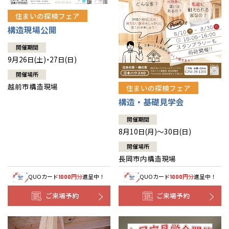
住まいの探検フェア
構造現場公開
開催期間
9月26日(土)・27日(日)
開催場所
越前市構造現場
住まいの探検フェア
構造・基礎見学会
開催期間
8月10日(月)～30日(日)
開催場所
長岡市内構造現場
QUOカード
円分
進呈中！
QUOカード
円分
進呈中！
1000
1000
ご来場予約
ご来場予約