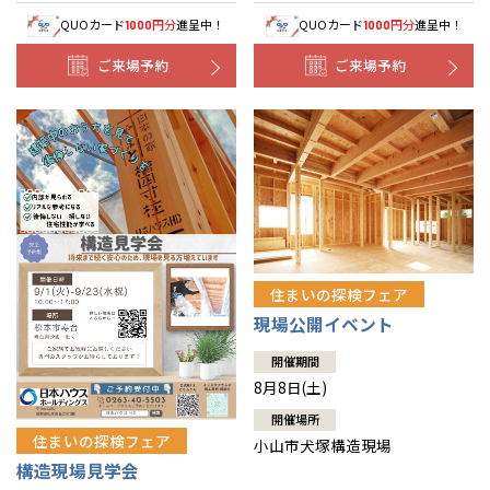
QUOカード
円分
進呈中！
QUOカード
円分
進呈中！
1000
1000
ご来場予約
ご来場予約
住まいの探検フェア
現場公開イベント
開催期間
8月8日(土)
開催場所
住まいの探検フェア
小山市犬塚構造現場
構造現場見学会