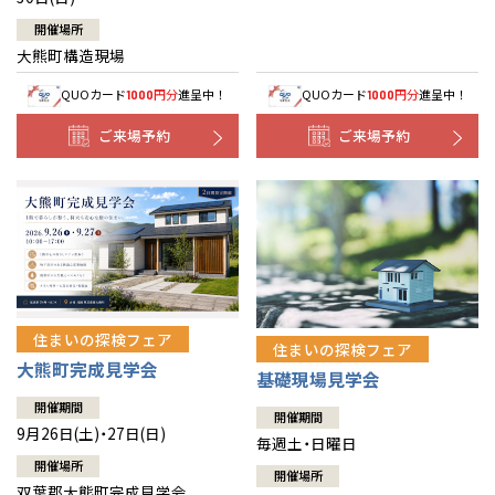
開催場所
大熊町構造現場
QUOカード
円分
進呈中！
QUOカード
円分
進呈中！
1000
1000
ご来場予約
ご来場予約
住まいの探検フェア
住まいの探検フェア
大熊町完成見学会
基礎現場見学会
開催期間
開催期間
9月26日(土)・27日(日)
毎週土・日曜日
開催場所
開催場所
双葉郡大熊町完成見学会