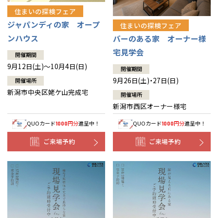
住まいの探検フェア
ジャパンディの家 オープ
住まいの探検フェア
ンハウス
バーのある家 オーナー様
宅見学会
開催期間
9月12日(土)～10月4日(日)
開催期間
9月26日(土)・27日(日)
開催場所
新潟市中央区姥ケ山完成宅
開催場所
新潟市西区オーナー様宅
QUOカード
円分
進呈中！
QUOカード
円分
進呈中！
1000
1000
ご来場予約
ご来場予約