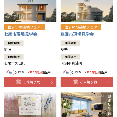
住まいの探検フェア
住まいの探検フェア
七尾市現場見学会
珠洲市現場見学会
開催期間
開催期間
随時
随時
開催場所
開催場所
七尾市矢田町
珠洲市真浦町
QUOカード
円分
進呈中！
QUOカード
円分
進呈中！
1000
1000
ご来場予約
ご来場予約