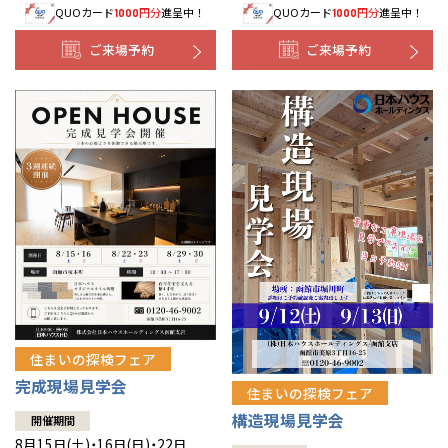
QUOカード
円分
進呈中！
QUOカード
円分
進呈中！
1000
1000
事業部紹介
ご来場予約
ご来場予約
IR情報
木材調達指針
グループ会社紹介
CMギャラリー
採用情報
住まいの探検フェア
完成現場見学会
住まいの探検フェア
構造現場見学会
開催期間
8月15日(土)・16日(日)・22日