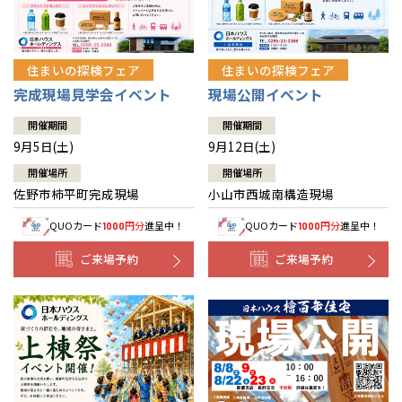
住まいの探検フェア
住まいの探検フェア
完成現場見学会イベント
現場公開イベント
開催期間
開催期間
9月5日(土)
9月12日(土)
開催場所
開催場所
佐野市柿平町完成現場
小山市西城南構造現場
QUOカード
円分
進呈中！
QUOカード
円分
進呈中！
1000
1000
ご来場予約
ご来場予約