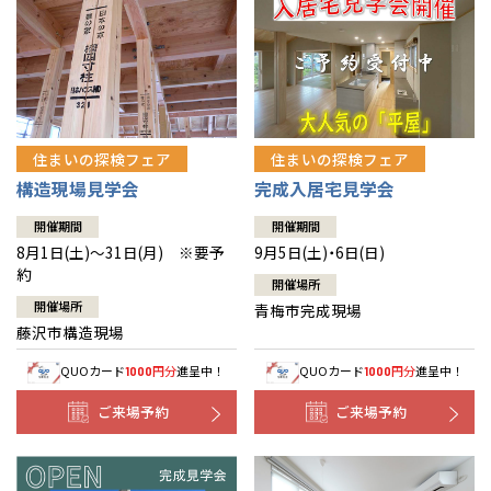
住まいの探検フェア
住まいの探検フェア
構造現場見学会
完成入居宅見学会
開催期間
開催期間
8月1日(土)～31日(月) ※要予
9月5日(土)・6日(日)
約
開催場所
開催場所
青梅市完成現場
藤沢市構造現場
QUOカード
円分
進呈中！
QUOカード
円分
進呈中！
1000
1000
ご来場予約
ご来場予約