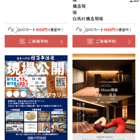
構造現
白馬村構造現場
QUOカード
円分
進呈中！
QUOカード
円分
進呈中！
1000
1000
ご来場予約
ご来場予約