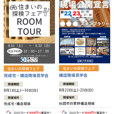
佐賀県
佐賀
栃木
奈良
愛媛
佐賀
※現住所のある都道府県以外の建築予定地の方でも
現住所の有るお近
茨城県
水戸
熊本県
熊本
くの展示場又は店舗にお問合せください。
移住の計画の方もご相談対
群馬
滋賀
鳥取
熊本
応します。お気軽にご相談ください。
栃木県
宇都宮
大分県
大分
小山
和歌山
島根
大分
宮崎県
宮崎
群馬県
群馬
伊勢崎
広島
宮崎
鹿児島県
鹿児島
山口
鹿児島
徳島
長崎
住まいの探検フェア
住まいの探検フェア
構造現場見学会
完成宅・構造現場見学会
高知
沖縄
開催期間
開催期間
8月22日(土)・23日(日)
8月1日(土)～30日(日)
開催場所
開催場所
秋田市将軍野構造現場
完成宅・構造現場
QUOカード
円分
進呈中！
QUOカード
円分
進呈中！
1000
1000