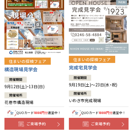
住まいの探検フェア
住まいの探検フェア
完成宅見学会
構造現場見学会
開催期間
開催期間
9月19日(土)～23日(水・祝)
9月12日(土)・13日(日)
開催場所
開催場所
いわき市完成現場
花巻市構造現場
QUOカード
円分
進呈中！
QUOカード
円分
進呈中！
1000
1000
ご来場予約
ご来場予約