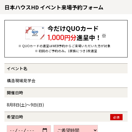
日本ハウスHD イベント来場予約フォーム
今だけQUOカード
※
1,000
円分
進呈中！
※ QUOカードの進呈はWEB予約からご来場いただいた方が対象
※ 初回のご予約のみ。1家族につき1枚進呈
イベント名
全国の展示場
お近くのイベント
構造現場見学会
北海道
北海道
開催日時
8月8日(土)～9日(日)
札幌
札幌
札幌
東北
東北
小樽
希望日時
必須
青森県
八戸
道央
青森
甲信越・北陸
甲信越・北陸
道央
苫小牧千歳
青森
小樽