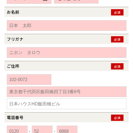
新潟県
新潟
道北
秋田
新潟
関東
関東
秋田県
秋田
長岡
道北
旭川
お名前
必須
東京都
世田谷
道南
岩手
山梨
東京
東海
東海
岩手県
盛岡
山梨県
甲府
道南
函館
八王子
北上
室蘭
愛知県
名古屋
道東
山形
長野
神奈川
愛知
近畿
近畿
長野県
長野
神奈川県
横浜
山形県
山形
豊橋
フリガナ
松本
必須
道東
帯広
湘南
大阪府
大阪
釧路
宮城
富山
埼玉
岐阜
大阪
中国・四国
中国・四国
相模
宮城県
仙台
岐阜県
岐阜
富山県
富山
京都府
京都
埼玉県
埼玉
岡山県
岡山
福島県
郡山
福島
石川
千葉
静岡
京都
岡山
九州
九州
静岡県
静岡
石川県
金沢
ご住所
必須
所沢
福島
浜松
兵庫県
姫路
香川県
高松
いわき
福岡県
福岡
福井県
福井
福井
茨城
三重
兵庫
香川
福岡
千葉県
千葉
分譲マンション
会津
三重県
四日市
奈良県
奈良
柏
愛媛県
松山
佐賀県
佐賀
栃木
奈良
愛媛
佐賀
※現住所のある都道府県以外の建築予定地の方でも
現住所の有るお近
茨城県
水戸
熊本県
熊本
くの展示場又は店舗にお問合せください。
移住の計画の方もご相談対
群馬
滋賀
鳥取
熊本
応します。お気軽にご相談ください。
栃木県
宇都宮
大分県
大分
小山
電話番号
必須
和歌山
島根
大分
宮崎県
宮崎
群馬県
群馬
-
-