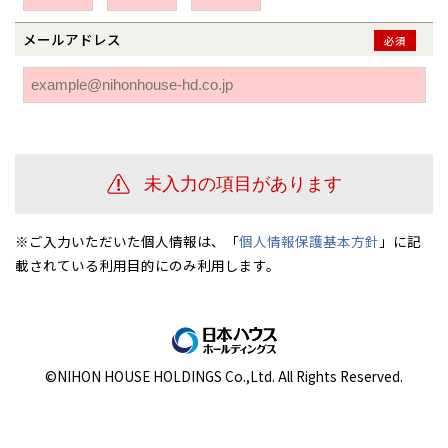
伊勢崎
広島
宮崎
鹿児島県
鹿児島
メールアドレス
必須
山口
鹿児島
徳島
長崎
高知
沖縄
※ご入力いただいた個人情報は、「
個人情報保護基本方針
」に記
載されている利用目的にのみ利用します。
©NIHON HOUSE HOLDINGS Co.,Ltd. All Rights Reserved.