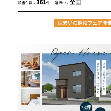
361
全国
該当件数：
件
選択中：
住まいの探検フェア開