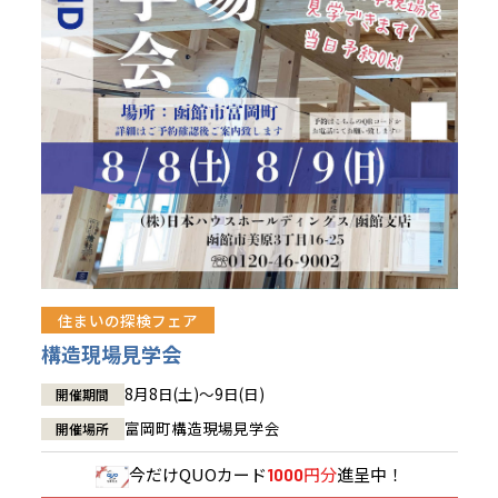
青森県
八戸
道央
青森
甲信越・北陸
甲信越・北陸
道央
苫小牧千歳
青森
小樽
新潟県
新潟
道北
秋田
新潟
関東
関東
秋田県
秋田
長岡
道北
旭川
東京都
世田谷
道南
岩手
山梨
東京
東海
東海
岩手県
盛岡
山梨県
甲府
道南
函館
八王子
北上
室蘭
愛知県
名古屋
道東
山形
長野
神奈川
愛知
近畿
近畿
長野県
長野
神奈川県
横浜
山形県
山形
豊橋
松本
道東
帯広
湘南
大阪府
大阪
釧路
宮城
富山
埼玉
岐阜
大阪
中国・四国
中国・四国
相模
宮城県
仙台
岐阜県
岐阜
富山県
富山
京都府
京都
埼玉県
埼玉
岡山県
岡山
福島県
郡山
福島
石川
千葉
静岡
京都
岡山
九州
九州
静岡県
静岡
石川県
金沢
所沢
福島
浜松
住まいの探検フェア
兵庫県
姫路
香川県
高松
いわき
福岡県
福岡
福井県
福井
福井
茨城
三重
兵庫
香川
福岡
構造現場見学会
千葉県
千葉
会津
三重県
四日市
分譲マンション
奈良県
奈良
柏
愛媛県
松山
佐賀県
佐賀
8月8日(土)～9日(日)
開催期間
栃木
奈良
愛媛
佐賀
茨城県
水戸
富岡町構造現場見学会
開催場所
熊本県
熊本
※現住所のある都道府県以外の建築予定地の方でも
群馬
滋賀
鳥取
熊本
現住所の有るお近くの展示場又は店舗にお問合せください。
栃木県
宇都宮
今だけ
QUOカード
円分
進呈中！
1000
大分県
大分
小山
移住の計画の方もご相談対応します。お気軽にご相談ください。