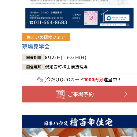
住まいの探検フェア
現場見学会
8月22日(土)・23日(日)
開催期間
倶知安町樺山構造現場
開催場所
今だけ
QUOカード
円分
進呈中！
1000
ご来場予約