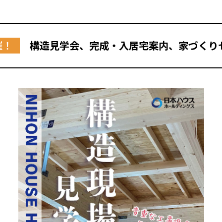
催！
構造見学会、完成・入居宅案内、家づくり
全国の展示場
お近くのイベント
北海道
北海道
札幌
札幌
札幌
東北
東北
小樽