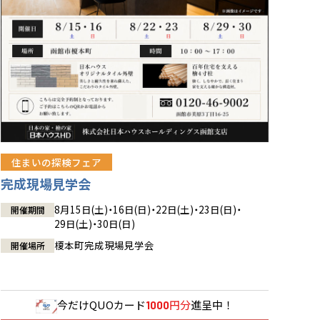
住まいの探検フェア
完成現場見学会
8月15日(土)・16日(日)・22日(土)・23日(日)・
開催期間
29日(土)・30日(日)
榎本町完成現場見学会
開催場所
今だけ
QUOカード
円分
進呈中！
1000