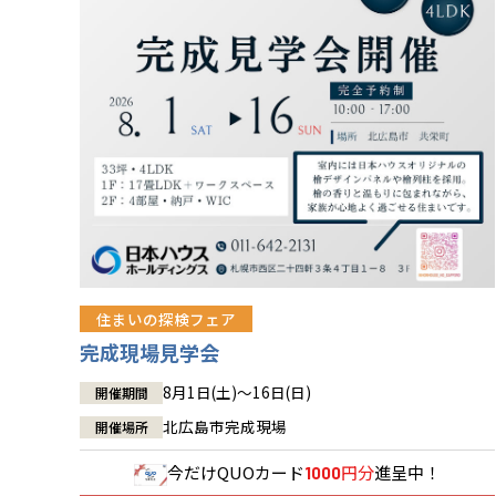
住まいの探検フェア
完成現場見学会
8月1日(土)～16日(日)
開催期間
北広島市完成現場
開催場所
今だけ
QUOカード
円分
進呈中！
1000