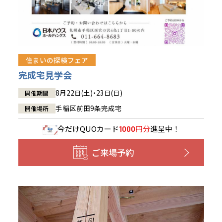
住まいの探検フェア
完成宅見学会
8月22日(土)・23日(日)
開催期間
手稲区前田9条完成宅
開催場所
今だけ
QUOカード
円分
進呈中！
1000
ご来場予約