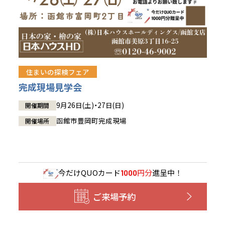
住まいの探検フェア
完成現場見学会
9月26日(土)・27日(日)
開催期間
函館市豊岡町完成現場
開催場所
今だけ
QUOカード
円分
進呈中！
1000
ご来場予約