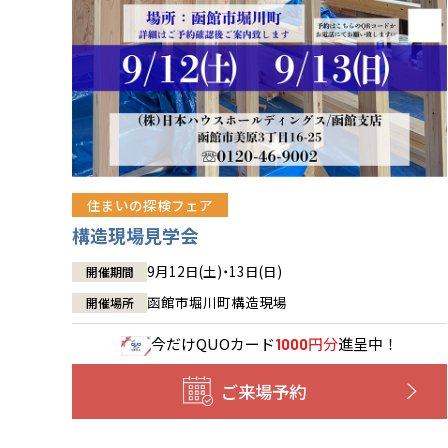
住まいの探検フェア
構造現場見学会
9月12日(土)・13日(日)
開催期間
函館市堀川町構造現場
開催場所
今だけ
QUOカード
円分
進呈中！
1000
ご来場予約