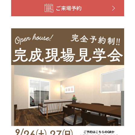
和歌山
島根
大分
ご来場予約
宮崎県
宮崎
群馬県
群馬
伊勢崎
広島
宮崎
鹿児島県
鹿児島
山口
鹿児島
徳島
長崎
高知
沖縄