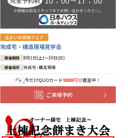
住まいの探検フェア
完成宅・構造現場見学会
8月1日(土)～30日(日)
開催期間
完成宅・構造現場
開催場所
今だけ
QUOカード
円分
進呈中！
1000
ご来場予約