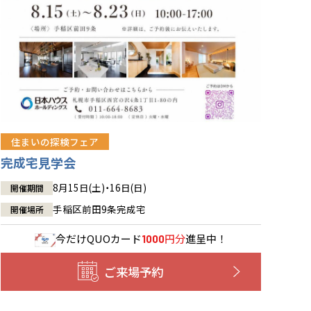
住まいの探検フェア
完成宅見学会
8月15日(土)・16日(日)
開催期間
手稲区前田9条完成宅
開催場所
今だけ
QUOカード
円分
進呈中！
1000
ご来場予約