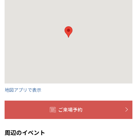
くの展示場又は店舗にお問合せください。
移住の計画の方もご相談対
群馬
滋賀
鳥取
熊本
応します。お気軽にご相談ください。
栃木県
宇都宮
大分県
大分
小山
和歌山
島根
大分
宮崎県
宮崎
群馬県
群馬
伊勢崎
広島
宮崎
鹿児島県
鹿児島
山口
鹿児島
徳島
長崎
高知
沖縄
地図アプリで表示
ご来場予約
周辺のイベント