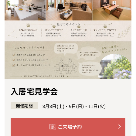
感謝訪問・長期保証
理想の木材「檜」
平屋の家
選ばれる理由
賃貸併用住宅のメリット
分譲住宅・土地
直営工事
外観・インテリア集
リフォームの流れ
安心のサポートシステム
分譲マンション
1メーターモジュール
WEB住宅展示場
介護保険利用で快適リフォーム
商品紹介
分譲マンション トップ
トランクルーム
冷暖房標準装備
暮らし方提案
展示場案内
ワザックとは
会社情報
24時間対応コールセンター
住まいのコラム
高い信頼性
会社情報 トップ
お問い合わせ
デザイン賞各種受賞
住まいのお手入れ集
安心の管理体制
ニュースリリース
会員サイト
入居宅見学会
セントラルヒーティング
ギャラリー
代表ごあいさつ
全国の展示場
お近くのイベント
開催期間
8月8日(土)・9日(日)・11日(火)
企業理念
北海道
北海道
ご来場予約
会社概要