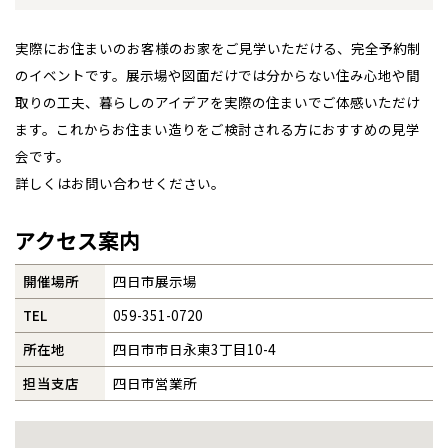
札幌
札幌
札幌
東北
東北
小樽
事業部紹介
実際にお住まいのお客様のお家をご見学いただける、完全予約制
青森県
八戸
道央
青森
甲信越・北陸
甲信越・北陸
道央
苫小牧千歳
のイベントです。展示場や図面だけでは分からない住み心地や間
青森
IR情報
小樽
取りの工夫、暮らしのアイデアを実際の住まいでご体感いただけ
新潟県
新潟
道北
秋田
新潟
関東
関東
秋田県
秋田
ます。これからお住まい造りをご検討される方におすすめの見学
長岡
道北
旭川
木材調達指針
会です。
東京都
世田谷
道南
岩手
山梨
東京
東海
東海
岩手県
盛岡
山梨県
甲府
道南
函館
八王子
詳しくはお問い合わせください。
北上
グループ会社紹介
室蘭
愛知県
名古屋
道東
山形
長野
神奈川
愛知
近畿
近畿
長野県
長野
神奈川県
横浜
山形県
山形
豊橋
アクセス案内
松本
CMギャラリー
道東
帯広
湘南
大阪府
大阪
釧路
宮城
富山
埼玉
岐阜
大阪
中国・四国
中国・四国
相模
宮城県
仙台
岐阜県
岐阜
富山県
富山
開催場所
四日市展示場
採用情報
京都府
京都
埼玉県
埼玉
岡山県
岡山
福島県
郡山
福島
石川
千葉
静岡
京都
岡山
九州
九州
TEL
059-351-0720
静岡県
静岡
石川県
金沢
所沢
福島
浜松
兵庫県
姫路
所在地
四日市市日永東3丁目10-4
香川県
高松
いわき
福岡県
福岡
福井県
福井
福井
茨城
三重
兵庫
香川
福岡
千葉県
千葉
分譲マンション
会津
三重県
四日市
担当支店
四日市営業所
奈良県
奈良
柏
愛媛県
松山
佐賀県
佐賀
栃木
奈良
愛媛
佐賀
※現住所のある都道府県以外の建築予定地の方でも
現住所の有るお近
茨城県
水戸
熊本県
熊本