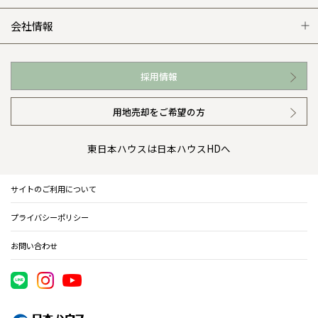
WEB住宅展示場
カタログ請求（無料）
展示場案内
ワザックとは
会社情報
お近くの展示場
高い信頼性
会社情報 トップ
採用情報
イベント情報
安心の管理体制
ニュースリリース
用地売却をご希望の方
カタログ請求（無料）
ギャラリー
代表ごあいさつ
東日本ハウスは日本ハウスHDへ
暮らし方提案
企業理念
サイトのご利用について
住まいのコラム
会社概要
プライバシーポリシー
住まいのお手入れ集
事業部紹介
お問い合わせ
IR情報
電子公告