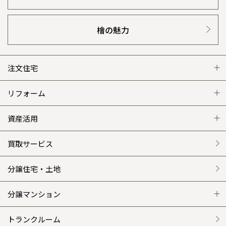
檜の魅力
注文住宅
注文住宅 トップ
リフォーム
グレートステージ
リフォーム トップ
資産活用
クレステージ
リフォームメニュー
資産活用 トップ
買取サービス
施工事例
選ばれる理由
賃貸併用住宅のメリット
分譲住宅・土地
平屋の家
リフォームの流れ
安心のサポートシステム
分譲マンション
外観・インテリア集
介護保険利用で快適リフォーム
商品紹介
分譲マンション トップ
トランクルーム