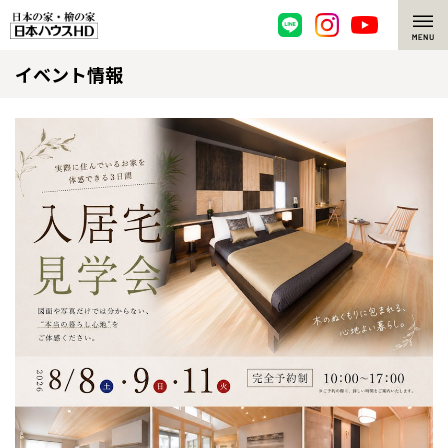
イベント情報
脱炭素・檜の家
環境にやさしい、脱炭素社会の住宅
選ばれる理由
檜・木造住宅
檜の魅力
耐震構造
檜の魅力 トップ
注文住宅
高耐久住宅
檜と日本人
注文住宅 トップ
施工事例
高断熱・高気密の家
1000年を超えて生きる檜
グレートステージ
リフォーム
エネルギー自給自足
知られざる檜の効果・作用
クレステージ
リフォーム トップ
資産活用
ZEH特集
檜の住まいデザイン
施工事例
リフォームメニュー
資産活用 トップ
買取サービス