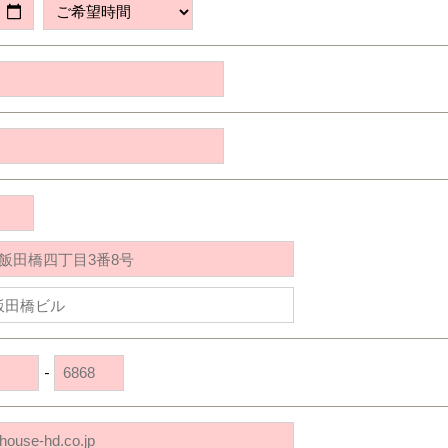
道央
苫小牧千歳
青森
小樽
新潟県
新潟
道北
秋田
新潟
関東
関東
秋田県
秋田
長岡
道北
旭川
東京都
世田谷
道南
岩手
山梨
東京
東海
東海
岩手県
盛岡
山梨県
甲府
道南
函館
八王子
北上
室蘭
愛知県
名古屋
道東
山形
長野
神奈川
愛知
近畿
近畿
長野県
長野
神奈川県
横浜
山形県
山形
豊橋
松本
道東
帯広
湘南
大阪府
大阪
釧路
宮城
富山
埼玉
岐阜
大阪
中国・四国
中国・四国
相模
宮城県
仙台
岐阜県
岐阜
富山県
富山
京都府
京都
埼玉県
埼玉
岡山県
岡山
福島県
郡山
福島
石川
千葉
静岡
京都
岡山
九州
九州
静岡県
静岡
石川県
金沢
所沢
福島
浜松
兵庫県
姫路
香川県
高松
いわき
福岡県
福岡
福井県
福井
福井
茨城
三重
兵庫
香川
福岡
千葉県
千葉
会津
三重県
四日市
分譲マンション
奈良県
奈良
柏
愛媛県
松山
佐賀県
佐賀
栃木
奈良
愛媛
佐賀
茨城県
水戸
-
熊本県
熊本
※現住所のある都道府県以外の建築予定地の方でも
群馬
滋賀
鳥取
熊本
現住所の有るお近くの展示場又は店舗にお問合せください。
栃木県
宇都宮
大分県
大分
小山
移住の計画の方もご相談対応します。お気軽にご相談ください。
和歌山
島根
大分