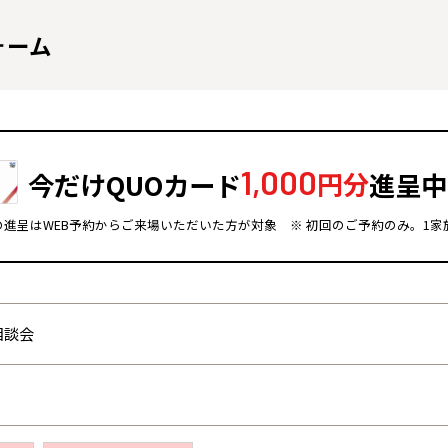
ォーム
1,000
今だけQUOカード
円分
進呈中
ドの進呈はWEB予約からご来場いただいた方が対象
※ 初回のご予約のみ。1家
全国の展示場
お近くのイベント
相談会
北海道
北海道
札幌
札幌
札幌
東北
東北
小樽
青森県
八戸
道央
青森
甲信越・北陸
甲信越・北陸