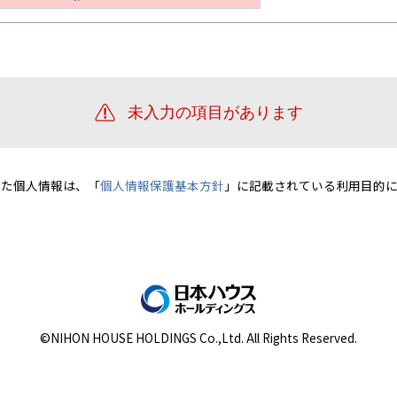
宮崎県
宮崎
群馬県
群馬
伊勢崎
広島
宮崎
鹿児島県
鹿児島
山口
鹿児島
徳島
長崎
高知
沖縄
いた個人情報は、「
個人情報保護基本方針
」に記載されている利用目的に
©NIHON HOUSE HOLDINGS Co.,Ltd. All Rights Reserved.