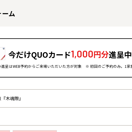
ォーム
1,000
今だけQUOカード
円分
進呈中
ドの進呈はWEB予約からご来場いただいた方が対象
※ 初回のご予約のみ。1家
全国の展示場
お近くのイベント
旅『木魂際』
北海道
北海道
札幌
札幌
札幌
東北
東北
小樽
青森県
八戸
道央
青森
甲信越・北陸
甲信越・北陸