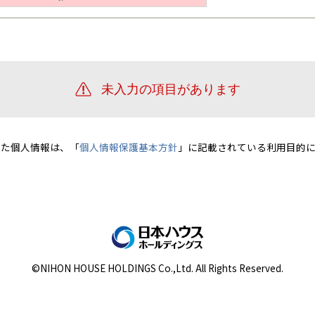
宮崎県
宮崎
群馬県
群馬
伊勢崎
広島
宮崎
鹿児島県
鹿児島
山口
鹿児島
徳島
長崎
高知
沖縄
いた個人情報は、「
個人情報保護基本方針
」に記載されている利用目的に
©NIHON HOUSE HOLDINGS Co.,Ltd. All Rights Reserved.