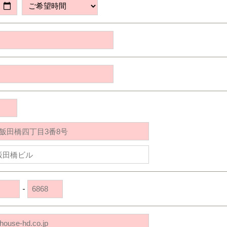
道央
苫小牧千歳
青森
小樽
新潟県
新潟
道北
秋田
新潟
関東
関東
秋田県
秋田
長岡
道北
旭川
東京都
世田谷
道南
岩手
山梨
東京
東海
東海
岩手県
盛岡
山梨県
甲府
道南
函館
八王子
北上
室蘭
愛知県
名古屋
道東
山形
長野
神奈川
愛知
近畿
近畿
長野県
長野
神奈川県
横浜
山形県
山形
豊橋
松本
道東
帯広
湘南
大阪府
大阪
釧路
宮城
富山
埼玉
岐阜
大阪
中国・四国
中国・四国
相模
宮城県
仙台
岐阜県
岐阜
富山県
富山
京都府
京都
埼玉県
埼玉
岡山県
岡山
福島県
郡山
福島
石川
千葉
静岡
京都
岡山
九州
九州
静岡県
静岡
石川県
金沢
所沢
福島
浜松
兵庫県
姫路
香川県
高松
いわき
福岡県
福岡
福井県
福井
福井
茨城
三重
兵庫
香川
福岡
千葉県
千葉
会津
三重県
四日市
分譲マンション
奈良県
奈良
柏
愛媛県
松山
佐賀県
佐賀
栃木
奈良
愛媛
佐賀
茨城県
水戸
-
熊本県
熊本
※現住所のある都道府県以外の建築予定地の方でも
群馬
滋賀
鳥取
熊本
現住所の有るお近くの展示場又は店舗にお問合せください。
栃木県
宇都宮
大分県
大分
小山
移住の計画の方もご相談対応します。お気軽にご相談ください。
和歌山
島根
大分