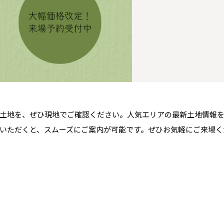
青森県
八戸
道央
青森
甲信越・北陸
甲信越・北陸
道央
苫小牧千歳
青森
小樽
新潟県
新潟
道北
秋田
新潟
関東
関東
秋田県
秋田
長岡
道北
旭川
東京都
世田谷
道南
岩手
山梨
東京
東海
東海
岩手県
盛岡
山梨県
甲府
道南
函館
八王子
北上
室蘭
愛知県
名古屋
道東
山形
長野
神奈川
愛知
近畿
近畿
長野県
長野
神奈川県
横浜
山形県
山形
豊橋
松本
道東
帯広
湘南
大阪府
大阪
釧路
宮城
富山
埼玉
岐阜
大阪
中国・四国
中国・四国
相模
宮城県
仙台
岐阜県
岐阜
富山県
富山
土地を、ぜひ現地でご確認ください。人気エリアの最新土地情報
京都府
京都
埼玉県
埼玉
岡山県
岡山
いただくと、スムーズにご案内が可能です。ぜひお気軽にご来場く
福島県
郡山
福島
石川
千葉
静岡
京都
岡山
九州
九州
静岡県
静岡
石川県
金沢
所沢
福島
浜松
兵庫県
姫路
香川県
高松
いわき
福岡県
福岡
福井県
福井
福井
茨城
三重
兵庫
香川
福岡
千葉県
千葉
会津
三重県
四日市
分譲マンション
奈良県
奈良
柏
愛媛県
松山
佐賀県
佐賀
栃木
奈良
愛媛
佐賀
茨城県
水戸
熊本県
熊本
※現住所のある都道府県以外の建築予定地の方でも
群馬
滋賀
鳥取
熊本
現住所の有るお近くの展示場又は店舗にお問合せください。
栃木県
宇都宮
大分県
大分
小山
移住の計画の方もご相談対応します。お気軽にご相談ください。