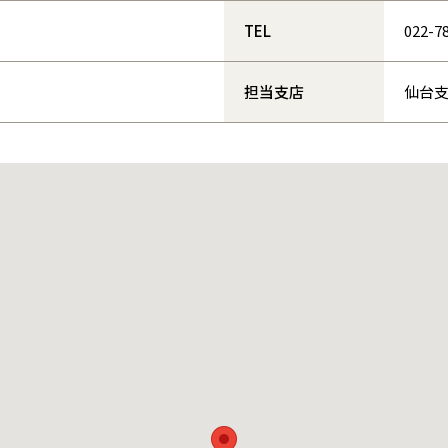
和歌山
島根
大分
宮崎県
宮崎
TEL
022-7
群馬県
群馬
伊勢崎
広島
宮崎
鹿児島県
鹿児島
担当支店
仙台
山口
鹿児島
徳島
長崎
高知
沖縄