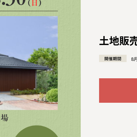
土地販
開催期間
8
全国の展示場
お近くのイベント
北海道
北海道
札幌
札幌
札幌
東北
東北
小樽