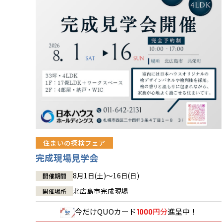
住まいの探検フェア
完成現場見学会
8月1日(土)～16日(日)
開催期間
北広島市完成現場
開催場所
今だけ
QUOカード
円分
進呈中！
1000