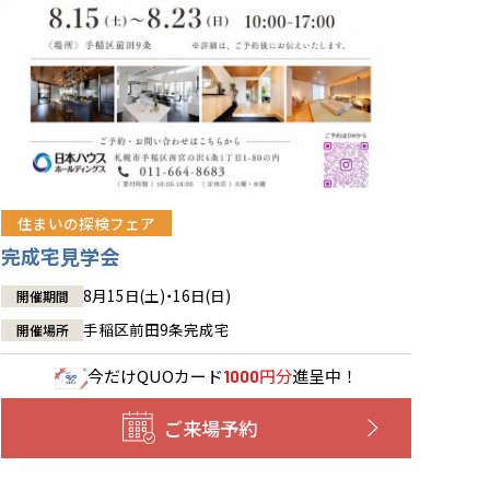
住まいの探検フェア
完成宅見学会
8月15日(土)・16日(日)
開催期間
手稲区前田9条完成宅
開催場所
今だけ
QUOカード
円分
進呈中！
1000
ご来場予約