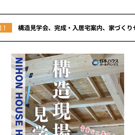
催！
構造見学会、完成・入居宅案内、家づくり
全国の展示場
お近くのイベント
北海道
北海道
札幌
札幌
札幌
東北
東北
小樽