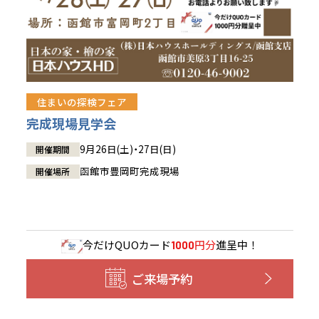
住まいの探検フェア
完成現場見学会
9月26日(土)・27日(日)
開催期間
函館市豊岡町完成現場
開催場所
今だけ
QUOカード
円分
進呈中！
1000
ご来場予約