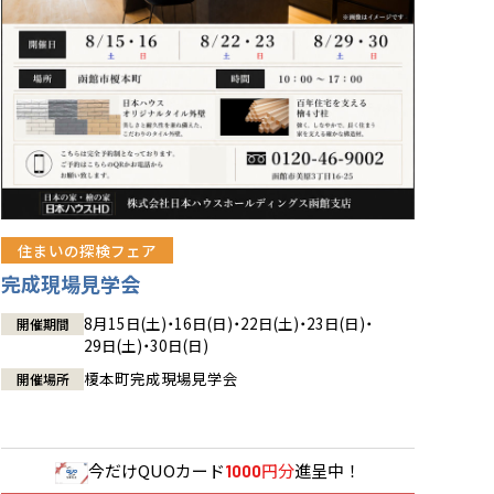
住まいの探検フェア
完成現場見学会
8月15日(土)・16日(日)・22日(土)・23日(日)・
開催期間
29日(土)・30日(日)
榎本町完成現場見学会
開催場所
今だけ
QUOカード
円分
進呈中！
1000