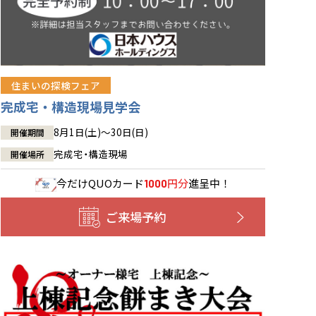
住まいの探検フェア
完成宅・構造現場見学会
8月1日(土)～30日(日)
開催期間
完成宅・構造現場
開催場所
今だけ
QUOカード
円分
進呈中！
1000
ご来場予約