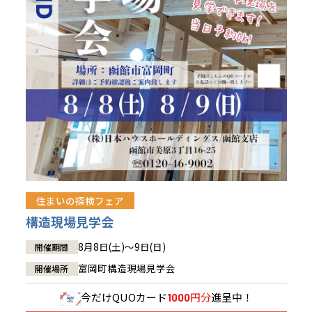
青森県
八戸
道央
青森
甲信越・北陸
甲信越・北陸
道央
苫小牧千歳
青森
小樽
新潟県
新潟
道北
秋田
新潟
関東
関東
秋田県
秋田
長岡
道北
旭川
東京都
世田谷
道南
岩手
山梨
東京
東海
東海
岩手県
盛岡
山梨県
甲府
道南
函館
八王子
北上
室蘭
愛知県
名古屋
道東
山形
長野
神奈川
愛知
近畿
近畿
長野県
長野
神奈川県
横浜
山形県
山形
豊橋
松本
道東
帯広
湘南
大阪府
大阪
釧路
宮城
富山
埼玉
岐阜
大阪
中国・四国
中国・四国
相模
宮城県
仙台
岐阜県
岐阜
富山県
富山
京都府
京都
埼玉県
埼玉
岡山県
岡山
福島県
郡山
福島
石川
千葉
静岡
京都
岡山
九州
九州
静岡県
静岡
石川県
金沢
所沢
福島
浜松
住まいの探検フェア
兵庫県
姫路
香川県
高松
いわき
福岡県
福岡
福井県
福井
福井
茨城
三重
兵庫
香川
福岡
構造現場見学会
千葉県
千葉
会津
三重県
四日市
分譲マンション
奈良県
奈良
柏
愛媛県
松山
佐賀県
佐賀
8月8日(土)～9日(日)
開催期間
栃木
奈良
愛媛
佐賀
茨城県
水戸
富岡町構造現場見学会
開催場所
熊本県
熊本
※現住所のある都道府県以外の建築予定地の方でも
群馬
滋賀
鳥取
熊本
現住所の有るお近くの展示場又は店舗にお問合せください。
栃木県
宇都宮
今だけ
QUOカード
円分
進呈中！
1000
大分県
大分
小山
移住の計画の方もご相談対応します。お気軽にご相談ください。