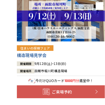
住まいの探検フェア
構造現場見学会
9月12日(土)・13日(日)
開催期間
函館市堀川町構造現場
開催場所
今だけ
QUOカード
円分
進呈中！
1000
ご来場予約