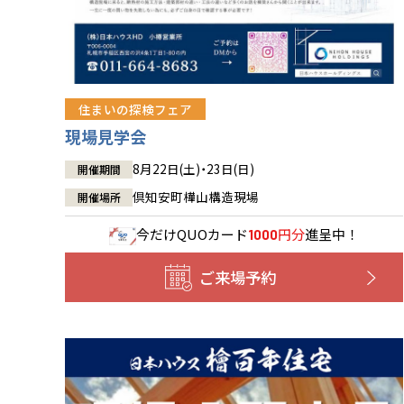
住まいの探検フェア
現場見学会
8月22日(土)・23日(日)
開催期間
倶知安町樺山構造現場
開催場所
今だけ
QUOカード
円分
進呈中！
1000
ご来場予約