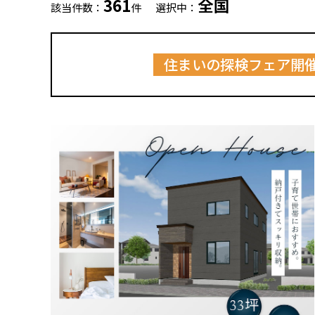
361
全国
該当件数：
件
選択中：
住まいの探検フェア開