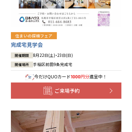
住まいの探検フェア
完成宅見学会
8月22日(土)・23日(日)
開催期間
手稲区前田9条完成宅
開催場所
今だけ
QUOカード
円分
進呈中！
1000
ご来場予約