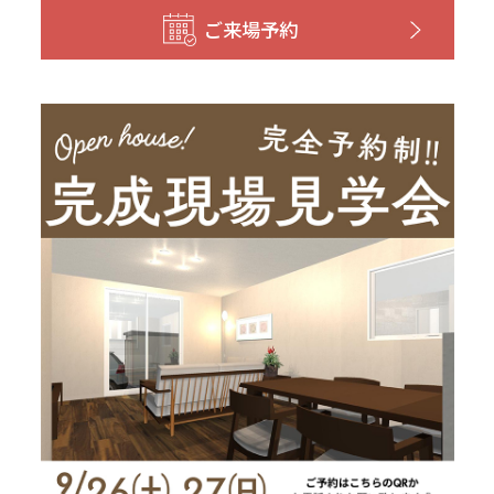
和歌山
島根
大分
ご来場予約
宮崎県
宮崎
群馬県
群馬
伊勢崎
広島
宮崎
鹿児島県
鹿児島
山口
鹿児島
徳島
長崎
高知
沖縄