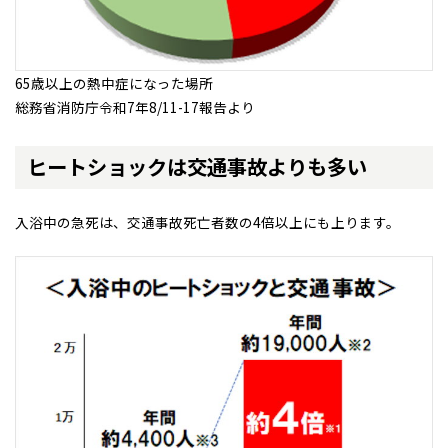
事業部紹介
北海道
北海道
65歳以上の熱中症になった場所
IR情報
総務省消防庁令和7年8/11-17報告より
札幌
札幌
札幌
東北
東北
小樽
木材調達指針
ヒートショックは交通事故よりも多い
青森県
八戸
道央
青森
甲信越・北陸
甲信越・北陸
道央
苫小牧千歳
青森
グループ会社紹介
小樽
新潟県
新潟
道北
秋田
新潟
関東
関東
入浴中の急死は、交通事故死亡者数の4倍以上にも上ります。
秋田県
秋田
長岡
道北
旭川
CMギャラリー
東京都
世田谷
道南
岩手
山梨
東京
東海
東海
岩手県
盛岡
山梨県
甲府
道南
函館
八王子
北上
採用情報
室蘭
愛知県
名古屋
道東
山形
長野
神奈川
愛知
近畿
近畿
長野県
長野
神奈川県
横浜
山形県
山形
豊橋
松本
道東
帯広
湘南
大阪府
大阪
釧路
宮城
富山
埼玉
岐阜
大阪
中国・四国
中国・四国
相模
宮城県
仙台
岐阜県
岐阜
富山県
富山
京都府
京都
埼玉県
埼玉
岡山県
岡山
福島県
郡山
福島
石川
千葉
静岡
京都
岡山
九州
九州
静岡県
静岡
石川県
金沢
所沢
福島
浜松
兵庫県
姫路