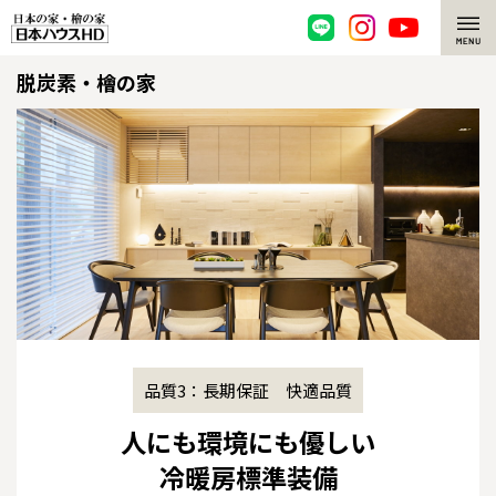
脱炭素・檜の家
脱炭素・檜の家
環境にやさしい、脱炭素社会の住宅
選ばれる理由
檜・木造住宅
檜の魅力
耐震構造
檜の魅力 トップ
注文住宅
高耐久住宅
檜と日本人
注文住宅 トップ
施工事例
高断熱・高気密の家
1000年を超えて生きる檜
グレートステージ
リフォーム
品質3：長期保証 快適品質
エネルギー自給自足
知られざる檜の効果・作用
クレステージ
リフォーム トップ
資産活用
人にも環境にも優しい
冷暖房標準装備
ZEH特集
檜の住まいデザイン
施工事例
リフォームメニュー
資産活用 トップ
買取サービス