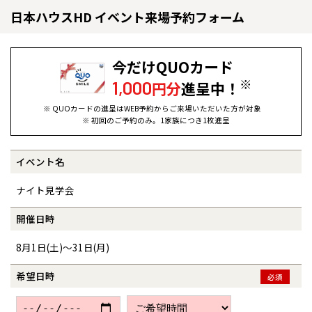
日本ハウスHD イベント来場予約フォーム
今だけQUOカード
※
1,000
円分
進呈中！
※ QUOカードの進呈はWEB予約からご来場いただいた方が対象
※ 初回のご予約のみ。1家族につき1枚進呈
イベント名
全国の展示場
お近くのイベント
ナイト見学会
北海道
北海道
開催日時
8月1日(土)～31日(月)
札幌
札幌
札幌
東北
東北
小樽
希望日時
必須
青森県
八戸
道央
青森
甲信越・北陸
甲信越・北陸
道央
苫小牧千歳
青森
小樽