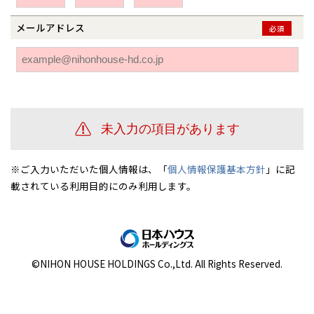
伊勢崎
広島
宮崎
鹿児島県
鹿児島
メールアドレス
必須
山口
鹿児島
徳島
長崎
高知
沖縄
※ご入力いただいた個人情報は、「
個人情報保護基本方針
」に記
載されている利用目的にのみ利用します。
©NIHON HOUSE HOLDINGS Co.,Ltd. All Rights Reserved.