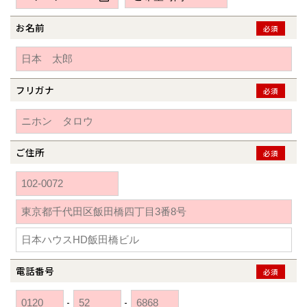
新潟県
新潟
道北
秋田
新潟
関東
関東
秋田県
秋田
長岡
道北
旭川
お名前
必須
東京都
世田谷
道南
岩手
山梨
東京
東海
東海
岩手県
盛岡
山梨県
甲府
道南
函館
八王子
北上
室蘭
愛知県
名古屋
道東
山形
長野
神奈川
愛知
近畿
近畿
長野県
長野
神奈川県
横浜
山形県
山形
豊橋
フリガナ
松本
必須
道東
帯広
湘南
大阪府
大阪
釧路
宮城
富山
埼玉
岐阜
大阪
中国・四国
中国・四国
相模
宮城県
仙台
岐阜県
岐阜
富山県
富山
京都府
京都
埼玉県
埼玉
岡山県
岡山
福島県
郡山
福島
石川
千葉
静岡
京都
岡山
九州
九州
静岡県
静岡
石川県
金沢
ご住所
必須
所沢
福島
浜松
兵庫県
姫路
香川県
高松
いわき
福岡県
福岡
福井県
福井
福井
茨城
三重
兵庫
香川
福岡
千葉県
千葉
分譲マンション
会津
三重県
四日市
奈良県
奈良
柏
愛媛県
松山
佐賀県
佐賀
栃木
奈良
愛媛
佐賀
※現住所のある都道府県以外の建築予定地の方でも
現住所の有るお近
茨城県
水戸
熊本県
熊本
くの展示場又は店舗にお問合せください。
移住の計画の方もご相談対
群馬
滋賀
鳥取
熊本
応します。お気軽にご相談ください。
栃木県
宇都宮
大分県
大分
小山
電話番号
必須
和歌山
島根
大分
宮崎県
宮崎
群馬県
群馬
-
-