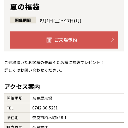
夏の福袋
感謝訪問・長期保証
理想の木材「檜」
平屋の家
選ばれる理由
賃貸併用住宅のメリット
分譲住宅・土地
全国の展示場
お近くのイベント
開催期間
8月1日(土)～17日(月)
直営工事
外観・インテリア集
リフォームの流れ
安心のサポートシステム
分譲マンション
北海道
北海道
1メーターモジュール
WEB住宅展示場
介護保険利用で快適リフォーム
商品紹介
分譲マンション トップ
トランクルーム
ご来場予約
札幌
札幌
札幌
東北
東北
小樽
冷暖房標準装備
暮らし方提案
展示場案内
ワザックとは
会社情報
青森県
八戸
道央
青森
甲信越・北陸
甲信越・北陸
ご来場頂いたお客様の先着４０名様に福袋プレゼント！
道央
苫小牧千歳
青森
24時間対応コールセンター
住まいのコラム
高い信頼性
会社情報 トップ
お問い合わせ
小樽
詳しくはお問い合わせください。
新潟県
新潟
道北
秋田
新潟
関東
関東
秋田県
秋田
長岡
デザイン賞各種受賞
住まいのお手入れ集
道北
旭川
安心の管理体制
ニュースリリース
会員サイト
アクセス案内
東京都
世田谷
道南
岩手
山梨
東京
東海
東海
岩手県
盛岡
山梨県
甲府
道南
函館
八王子
セントラルヒーティング
北上
ギャラリー
代表ごあいさつ
開催場所
奈良展示場
室蘭
愛知県
名古屋
道東
山形
長野
神奈川
愛知
近畿
近畿
長野県
長野
神奈川県
横浜
山形県
山形
豊橋
TEL
0742-30-5231
松本
道東
帯広
企業理念
湘南
大阪府
大阪
釧路
宮城
富山
埼玉
岐阜
大阪
中国・四国
中国・四国
相模
所在地
奈良市柏木町548-1
宮城県
仙台
岐阜県
岐阜
富山県
富山
会社概要
担当支店
奈良支店
京都府
京都