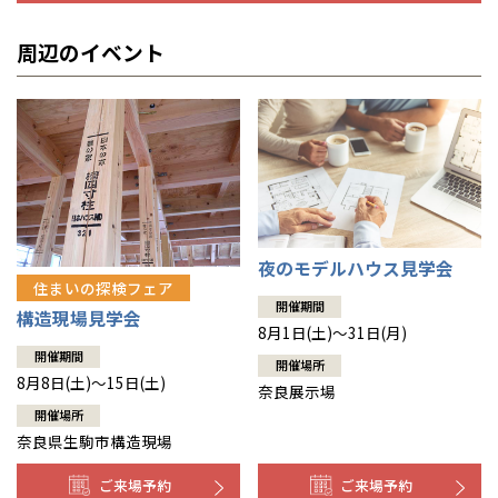
周辺のイベント
夜のモデルハウス見学会
住まいの探検フェア
開催期間
構造現場見学会
8月1日(土)～31日(月)
開催期間
開催場所
8月8日(土)～15日(土)
奈良展示場
開催場所
奈良県生駒市構造現場
ご来場予約
ご来場予約