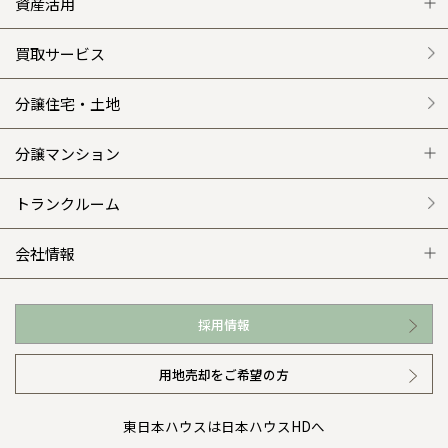
グレートステージ
リフォーム トップ
資産活用
クレステージ
リフォームメニュー
資産活用 トップ
買取サービス
施工事例
選ばれる理由
賃貸併用住宅のメリット
分譲住宅・土地
平屋の家
リフォームの流れ
安心のサポートシステム
分譲マンション
外観・インテリア集
介護保険利用で快適リフォーム
商品紹介
分譲マンション トップ
トランクルーム
WEB住宅展示場
カタログ請求（無料）
展示場案内
ワザックとは
会社情報
お近くの展示場
高い信頼性
会社情報 トップ
採用情報
イベント情報
安心の管理体制
ニュースリリース
用地売却をご希望の方
カタログ請求（無料）
ギャラリー
代表ごあいさつ
東日本ハウスは日本ハウスHDへ