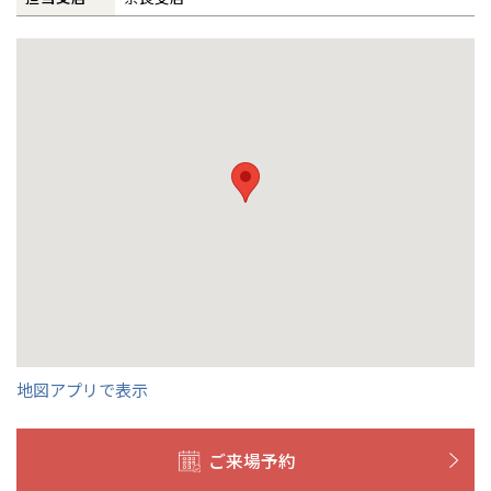
埼玉県
埼玉
岡山県
岡山
福島県
郡山
福島
石川
千葉
静岡
京都
岡山
九州
九州
静岡県
静岡
石川県
金沢
所沢
福島
浜松
事業部紹介
兵庫県
姫路
香川県
高松
いわき
福岡県
福岡
福井県
福井
福井
茨城
三重
兵庫
香川
福岡
千葉県
千葉
分譲マンション
会津
三重県
四日市
奈良県
奈良
柏
IR情報
愛媛県
松山
佐賀県
佐賀
栃木
奈良
愛媛
佐賀
※現住所のある都道府県以外の建築予定地の方でも
現住所の有るお近
茨城県
水戸
木材調達指針
熊本県
熊本
くの展示場又は店舗にお問合せください。
移住の計画の方もご相談対
群馬
滋賀
鳥取
熊本
応します。お気軽にご相談ください。
栃木県
宇都宮
大分県
大分
グループ会社紹介
小山
和歌山
島根
大分
宮崎県
宮崎
群馬県
群馬
CMギャラリー
伊勢崎
広島
宮崎
鹿児島県
鹿児島
採用情報
山口
鹿児島
地図アプリで表示
徳島
長崎
高知
沖縄
ご来場予約