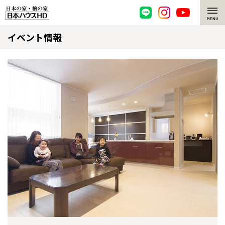
イベント情報
脱炭素・檜の家
環境にやさしい、脱炭素社会の住宅
選ばれる理由
檜・木造住宅
檜の魅力
耐震構造
檜の魅力 トップ
注文住宅
高耐久住宅
檜と日本人
注文住宅 トップ
施工事例
高断熱・高気密の家
1000年を超えて生きる檜
グレートステージ
リフォーム
エネルギー自給自足
知られざる檜の効果・作用
クレステージ
リフォーム トップ
資産活用
ZEH特集
檜の住まいデザイン
施工事例
リフォームメニュー
資産活用 トップ
買取サービス