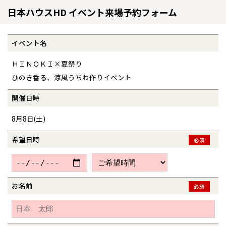
日本ハウスHD イベント来場予約フォーム
イベント名
ＨＩＮＯＫＩ×夏祭り
ひのき香る、涼風うちわ作りイベント
開催日時
全国の展示場
お近くのイベント
8月8日(土)
希望日時
必須
北海道
北海道
札幌
札幌
札幌
東北
東北
小樽
お名前
必須
青森県
八戸
道央
青森
甲信越・北陸
甲信越・北陸
道央
苫小牧千歳
青森
小樽
新潟県
新潟
道北
秋田
新潟
関東
関東