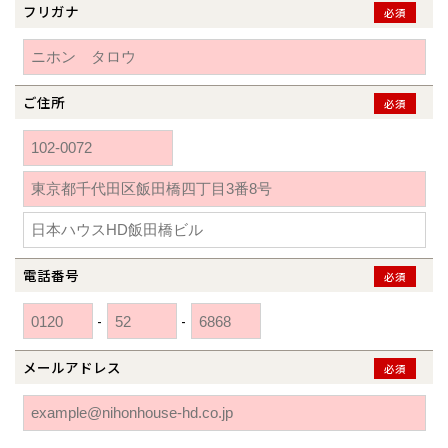
秋田県
秋田
フリガナ
長岡
必須
道北
旭川
東京都
世田谷
道南
岩手
山梨
東京
東海
東海
岩手県
盛岡
山梨県
甲府
道南
函館
八王子
北上
室蘭
愛知県
名古屋
道東
山形
長野
神奈川
愛知
近畿
近畿
長野県
長野
ご住所
神奈川県
横浜
必須
山形県
山形
豊橋
松本
道東
帯広
湘南
大阪府
大阪
釧路
宮城
富山
埼玉
岐阜
大阪
中国・四国
中国・四国
相模
宮城県
仙台
岐阜県
岐阜
富山県
富山
京都府
京都
埼玉県
埼玉
岡山県
岡山
福島県
郡山
福島
石川
千葉
静岡
京都
岡山
九州
九州
静岡県
静岡
石川県
金沢
所沢
福島
浜松
兵庫県
姫路
香川県
高松
いわき
福岡県
福岡
福井県
福井
福井
茨城
三重
兵庫
香川
福岡
千葉県
千葉
分譲マンション
会津
三重県
四日市
奈良県
奈良
柏
愛媛県
松山
電話番号
必須
佐賀県
佐賀
栃木
奈良
愛媛
佐賀
※現住所のある都道府県以外の建築予定地の方でも
現住所の有るお近
茨城県
水戸
-
-
熊本県
熊本
くの展示場又は店舗にお問合せください。
移住の計画の方もご相談対
群馬
滋賀
鳥取
熊本
応します。お気軽にご相談ください。
栃木県
宇都宮
大分県
大分
メールアドレス
必須
小山
和歌山
島根
大分
宮崎県
宮崎
群馬県
群馬
伊勢崎
広島
宮崎