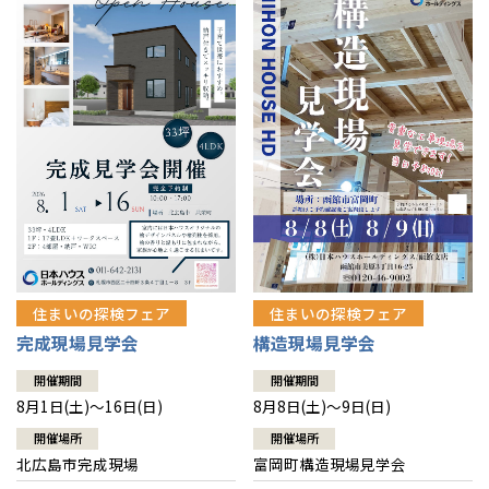
感謝訪問・長期保証
理想の木材「檜」
平屋の家
選ばれる理由
賃貸併用住宅のメリット
分譲住宅・土地
直営工事
外観・インテリア集
リフォームの流れ
安心のサポートシステム
分譲マンション
1メーターモジュール
WEB住宅展示場
介護保険利用で快適リフォーム
商品紹介
分譲マンション トップ
トランクルーム
冷暖房標準装備
暮らし方提案
展示場案内
ワザックとは
会社情報
24時間対応コールセンター
住まいのコラム
高い信頼性
会社情報 トップ
お問い合わせ
デザイン賞各種受賞
住まいのお手入れ集
安心の管理体制
住まいの探検フェア
住まいの探検フェア
ニュースリリース
会員サイト
完成現場見学会
構造現場見学会
セントラルヒーティング
ギャラリー
代表ごあいさつ
開催期間
開催期間
8月1日(土)～16日(日)
8月8日(土)～9日(日)
企業理念
開催場所
開催場所
北広島市完成現場
富岡町構造現場見学会
会社概要