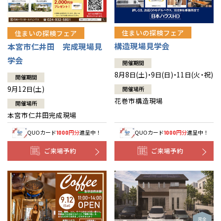
住まいの探検フェア
住まいの探検フェア
構造現場見学会
本宮市仁井田 完成現場見
学会
開催期間
8月8日(土)・9日(日)・11日(火・祝)
開催期間
9月12日(土)
開催場所
花巻市構造現場
開催場所
本宮市仁井田完成現場
QUOカード
円分
進呈中！
QUOカード
円分
進呈中！
1000
1000
ご来場予約
ご来場予約