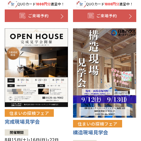
QUOカード
円分
進呈中！
QUOカード
円分
進呈中！
1000
1000
事業部紹介
ご来場予約
ご来場予約
IR情報
木材調達指針
グループ会社紹介
CMギャラリー
採用情報
住まいの探検フェア
完成現場見学会
住まいの探検フェア
構造現場見学会
開催期間
8月15日(土)・16日(日)・22日