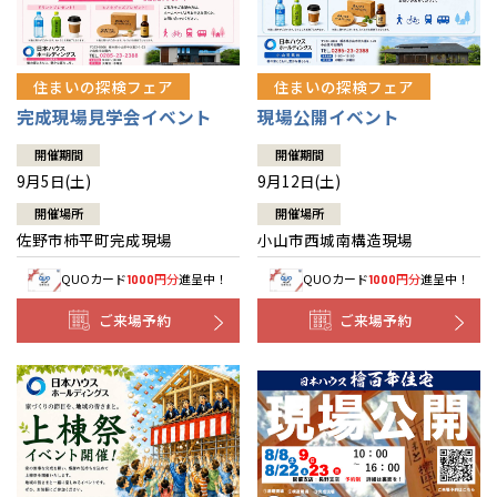
住まいの探検フェア
住まいの探検フェア
完成現場見学会イベント
現場公開イベント
開催期間
開催期間
9月5日(土)
9月12日(土)
開催場所
開催場所
佐野市柿平町完成現場
小山市西城南構造現場
QUOカード
円分
進呈中！
QUOカード
円分
進呈中！
1000
1000
ご来場予約
ご来場予約