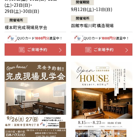
開催期間
(土)・23日(日)・
9月12日(土)・13日(日)
29日(土)・30日(日)
開催場所
開催場所
函館市堀川町構造現場
榎本町完成現場見学会
QUOカード
円分
進呈中！
QUOカード
円分
進呈中！
1000
1000
ご来場予約
ご来場予約