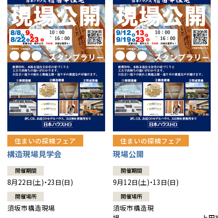
住まいの探検フェア
住まいの探検フェア
構造現場見学会
現場公開
開催期間
開催期間
8月22日(土)・23日(日)
9月12日(土)・13日(日)
開催場所
開催場所
須坂市構造現場
須坂市構造現
場 上田