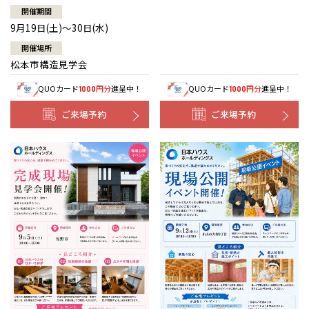
開催期間
9月19日(土)～30日(水)
開催場所
松本市構造見学会
QUOカード
円分
進呈中！
QUOカード
円分
進呈中！
1000
1000
ご来場予約
ご来場予約