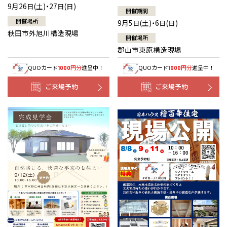
9月26日(土)・27日(日)
開催期間
開催場所
9月5日(土)・6日(日)
秋田市外旭川構造現場
開催場所
郡山市東原構造現場
QUOカード
円分
進呈中！
QUOカード
円分
進呈中！
1000
1000
ご来場予約
ご来場予約