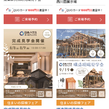
西川田展示場
QUOカード
円分
進呈中！
QUOカード
円分
進呈中！
1000
1000
ご来場予約
ご来場予約
住まいの探検フェア
住まいの探検フェア