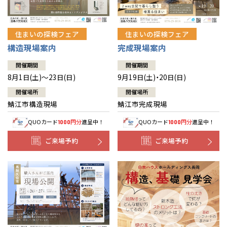
住まいの探検フェア
住まいの探検フェア
構造現場案内
完成現場案内
開催期間
開催期間
8月1日(土)～23日(日)
9月19日(土)・20日(日)
開催場所
開催場所
鯖江市構造現場
鯖江市完成現場
QUOカード
円分
進呈中！
QUOカード
円分
進呈中！
1000
1000
ご来場予約
ご来場予約