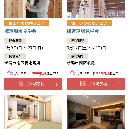
住まいの探検フェア
住まいの探検フェア
構造現場見学会
構造現場見学会
開催期間
開催期間
8月9日(日)～23日(日)
9月12日(土)～27日(日)
開催場所
開催場所
新潟市南区構造現場
新潟市西区槇尾
QUOカード
円分
進呈中！
QUOカード
円分
進呈中！
1000
1000
ご来場予約
ご来場予約