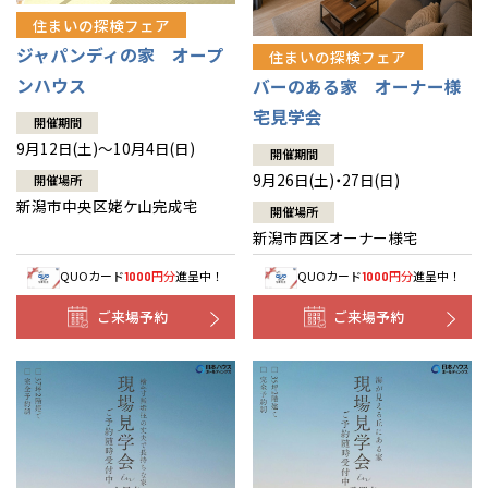
住まいの探検フェア
ジャパンディの家 オープ
住まいの探検フェア
ンハウス
バーのある家 オーナー様
宅見学会
開催期間
9月12日(土)～10月4日(日)
開催期間
9月26日(土)・27日(日)
開催場所
新潟市中央区姥ケ山完成宅
開催場所
新潟市西区オーナー様宅
QUOカード
円分
進呈中！
QUOカード
円分
進呈中！
1000
1000
ご来場予約
ご来場予約