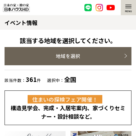
イベント情報
脱炭素・檜の家
環境にやさしい、脱炭素社会の住宅
選ばれる理由
該当する地域を選択してください。
檜・木造住宅
檜の魅力
地域を選択
耐震構造
檜の魅力 トップ
注文住宅
361
全国
該当件数：
件
選択中：
高耐久住宅
檜と日本人
注文住宅 トップ
施工事例
住まいの探検フェア開催！
高断熱・高気密の家
1000年を超えて生きる檜
グレートステージ
リフォーム
構造見学会、完成・入居宅案内、家づくりセミ
エネルギー自給自足
知られざる檜の効果・作用
クレステージ
リフォーム トップ
資産活用
ナー・設計相談など。
ZEH特集
檜の住まいデザイン
施工事例
リフォームメニュー
資産活用 トップ
買取サービス