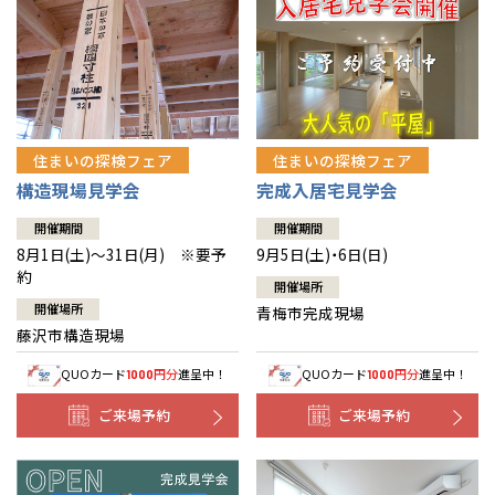
住まいの探検フェア
住まいの探検フェア
構造現場見学会
完成入居宅見学会
開催期間
開催期間
8月1日(土)～31日(月) ※要予
9月5日(土)・6日(日)
約
開催場所
開催場所
青梅市完成現場
藤沢市構造現場
QUOカード
円分
進呈中！
QUOカード
円分
進呈中！
1000
1000
ご来場予約
ご来場予約