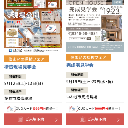
住まいの探検フェア
住まいの探検フェア
完成宅見学会
構造現場見学会
開催期間
開催期間
9月19日(土)～23日(水・祝)
9月12日(土)・13日(日)
開催場所
開催場所
いわき市完成現場
花巻市構造現場
QUOカード
円分
進呈中！
QUOカード
円分
進呈中！
1000
1000
ご来場予約
ご来場予約