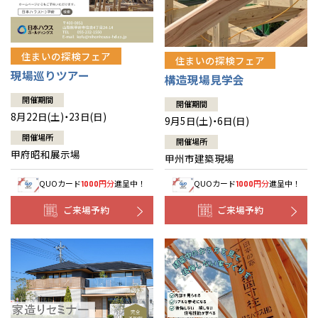
住まいの探検フェア
住まいの探検フェア
現場巡りツアー
構造現場見学会
開催期間
開催期間
8月22日(土)・23日(日)
9月5日(土)・6日(日)
開催場所
開催場所
甲府昭和展示場
甲州市建築現場
QUOカード
円分
進呈中！
QUOカード
円分
進呈中！
1000
1000
ご来場予約
ご来場予約