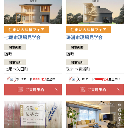
住まいの探検フェア
住まいの探検フェア
七尾市現場見学会
珠洲市現場見学会
開催期間
開催期間
随時
随時
開催場所
開催場所
七尾市矢田町
珠洲市真浦町
QUOカード
円分
進呈中！
QUOカード
円分
進呈中！
1000
1000
ご来場予約
ご来場予約