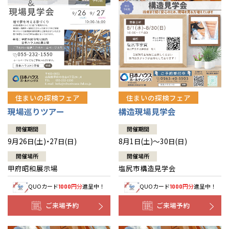
住まいの探検フェア
住まいの探検フェア
構造現場見学会
現場巡りツアー
開催期間
開催期間
8月1日(土)～30日(日)
9月26日(土)・27日(日)
開催場所
開催場所
塩尻市構造見学会
甲府昭和展示場
QUOカード
円分
進呈中！
QUOカード
円分
進呈中！
1000
1000
ご来場予約
ご来場予約