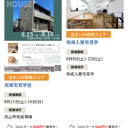
住まいの探検フェア
完成入居宅見学
開催期間
8月8日(土)・22日(土)
開催場所
完成入居宅見学
住まいの探検フェア
完成宅見学会
開催期間
8月15日(土)・16日(日)
開催場所
流山市完成現場
QUOカード
円分
進呈中！
QUOカード
円分
進呈中！
1000
1000