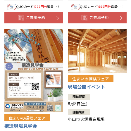
QUOカード
円分
進呈中！
QUOカード
円分
進呈中！
1000
1000
ご来場予約
ご来場予約
住まいの探検フェア
現場公開イベント
開催期間
8月8日(土)
開催場所
住まいの探検フェア
小山市犬塚構造現場
構造現場見学会