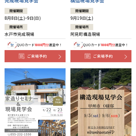
完成現場見学会
構造現場見学会
開催期間
開催期間
8月8日(土)・9日(日)
9月19日(土)
開催場所
開催場所
水戸市完成現場
阿見町構造現場
QUOカード
円分
進呈中！
QUOカード
円分
進呈中！
1000
1000
ご来場予約
ご来場予約