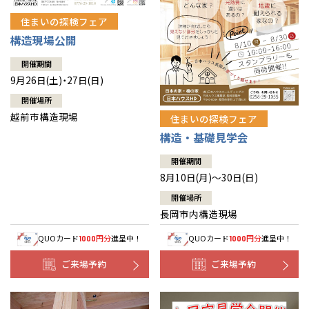
住まいの探検フェア
構造現場公開
開催期間
9月26日(土)・27日(日)
開催場所
越前市構造現場
住まいの探検フェア
構造・基礎見学会
開催期間
8月10日(月)～30日(日)
開催場所
長岡市内構造現場
QUOカード
円分
進呈中！
QUOカード
円分
進呈中！
1000
1000
ご来場予約
ご来場予約