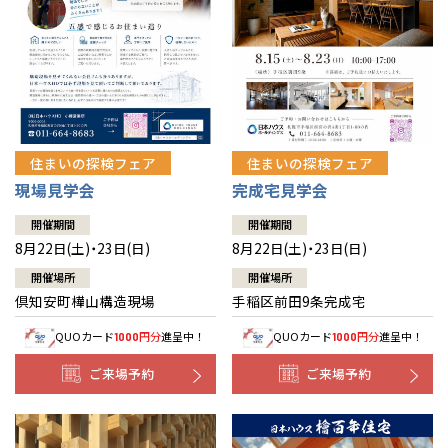
北海道
北海道
札幌
札幌
札幌
東北
東北
小樽
青森県
八戸
道央
青森
甲信越・北陸
甲信越・北陸
道央
苫小牧千歳
青森
小樽
新潟県
新潟
住まいの探検フェア
住まいの探検フェア
道北
秋田
新潟
関東
関東
秋田県
秋田
長岡
道北
旭川
現場見学会
完成宅見学会
東京都
世田谷
道南
岩手
山梨
東京
東海
東海
岩手県
盛岡
山梨県
甲府
開催期間
開催期間
道南
函館
八王子
北上
8月22日(土)・23日(日)
8月22日(土)・23日(日)
室蘭
愛知県
名古屋
道東
山形
長野
神奈川
愛知
近畿
近畿
長野県
長野
神奈川県
横浜
山形県
山形
開催場所
開催場所
豊橋
松本
道東
帯広
湘南
倶知安町樺山構造現場
手稲区前田9条完成宅
大阪府
大阪
釧路
宮城
富山
埼玉
岐阜
大阪
中国・四国
中国・四国
相模
宮城県
仙台
岐阜県
岐阜
富山県
富山
QUOカード
円分
進呈中！
QUOカード
円分
進呈中！
1000
1000
京都府
京都
埼玉県
埼玉
岡山県
岡山
福島県
郡山
福島
石川
千葉
静岡
京都
岡山
九州
九州
静岡県
静岡
石川県
金沢
ご来場予約
ご来場予約
所沢
福島
浜松
兵庫県
姫路
香川県
高松
いわき
福岡県
福岡
福井県
福井
福井
茨城
三重
兵庫
香川
福岡
千葉県
千葉
分譲マンション
会津
三重県
四日市
奈良県
奈良
柏
愛媛県
松山