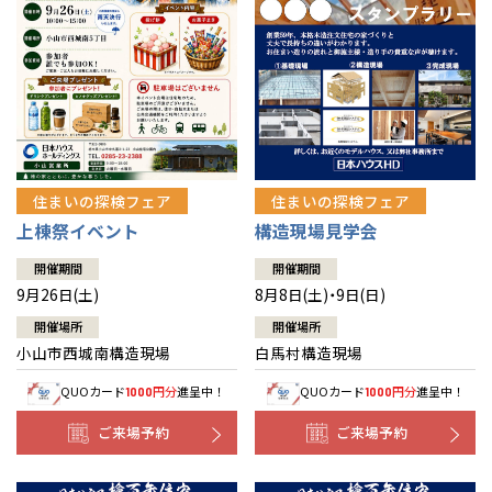
住まいの探検フェア
住まいの探検フェア
上棟祭イベント
構造現場見学会
開催期間
開催期間
9月26日(土)
8月8日(土)・9日(日)
開催場所
開催場所
小山市西城南構造現場
白馬村構造現場
QUOカード
円分
進呈中！
QUOカード
円分
進呈中！
1000
1000
ご来場予約
ご来場予約