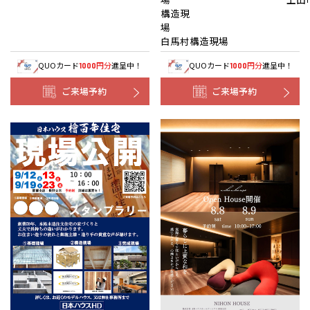
構造現
白馬村構造現場
QUOカード
円分
進呈中！
QUOカード
円分
進呈中！
1000
1000
ご来場予約
ご来場予約