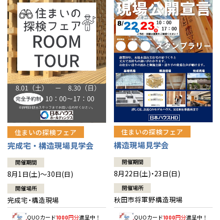
佐賀県
佐賀
栃木
奈良
愛媛
佐賀
※現住所のある都道府県以外の建築予定地の方でも
現住所の有るお近
茨城県
水戸
熊本県
熊本
くの展示場又は店舗にお問合せください。
移住の計画の方もご相談対
群馬
滋賀
鳥取
熊本
応します。お気軽にご相談ください。
栃木県
宇都宮
大分県
大分
小山
和歌山
島根
大分
宮崎県
宮崎
群馬県
群馬
伊勢崎
広島
宮崎
鹿児島県
鹿児島
山口
鹿児島
徳島
長崎
住まいの探検フェア
住まいの探検フェア
構造現場見学会
完成宅・構造現場見学会
高知
沖縄
開催期間
開催期間
8月22日(土)・23日(日)
8月1日(土)～30日(日)
開催場所
開催場所
秋田市将軍野構造現場
完成宅・構造現場
QUOカード
円分
進呈中！
QUOカード
円分
進呈中！
1000
1000