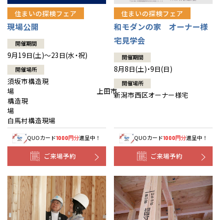
住まいの探検フェア
住まいの探検フェア
現場公開
和モダンの家 オーナー様
宅見学会
開催期間
9月19日(土)～23日(水・祝)
開催期間
8月8日(土)・9日(日)
開催場所
須坂市構造現
開催場所
場 上田市
新潟市西区オーナー様宅
構造現
場
白馬村構造現場
QUOカード
円分
進呈中！
QUOカード
円分
進呈中！
1000
1000
ご来場予約
ご来場予約