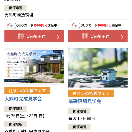
開催場所
大熊町構造現場
QUOカード
円分
進呈中！
QUOカード
円分
進呈中！
1000
1000
ご来場予約
ご来場予約
住まいの探検フェア
住まいの探検フェア
大熊町完成見学会
基礎現場見学会
開催期間
開催期間
9月26日(土)・27日(日)
毎週土・日曜日
開催場所
開催場所
双葉郡大熊町完成見学会