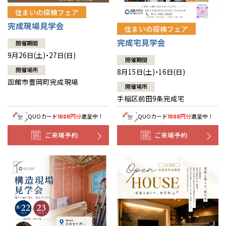
住まいの探検フェア
完成現場見学会
住まいの探検フェア
完成宅見学会
開催期間
9月26日(土)・27日(日)
開催期間
開催場所
8月15日(土)・16日(日)
函館市豊岡町完成現場
開催場所
手稲区前田9条完成宅
QUOカード
円分
進呈中！
QUOカード
円分
進呈中！
1000
1000
ご来場予約
ご来場予約
全国の展示場
お近くのイベント