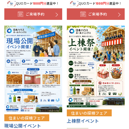
QUOカード
円分
進呈中！
QUOカード
円分
進呈中！
1000
1000
ご来場予約
ご来場予約
住まいの探検フェア
住まいの探検フェア
上棟祭イベント
現場公開イベント