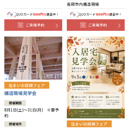
長岡市内構造現場
QUOカード
円分
進呈中！
QUOカード
円分
進呈中！
1000
1000
ご来場予約
ご来場予約
住まいの探検フェア
構造現場見学会
開催期間
8月1日(土)～31日(月) ※要予
約
住まいの探検フェア
開催場所