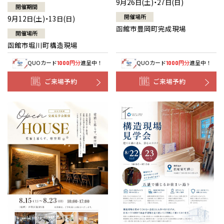
9月26日(土)・27日(日)
開催期間
開催場所
9月12日(土)・13日(日)
函館市豊岡町完成現場
開催場所
函館市堀川町構造現場
QUOカード
円分
進呈中！
QUOカード
円分
進呈中！
1000
1000
ご来場予約
ご来場予約