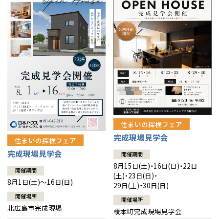
感謝訪問・長期保証
理想の木材「檜」
平屋の家
選ばれる理由
賃貸併用住宅のメリット
分譲住宅・土地
直営工事
外観・インテリア集
リフォームの流れ
安心のサポートシステム
分譲マンション
1メーターモジュール
WEB住宅展示場
介護保険利用で快適リフォーム
商品紹介
分譲マンション トップ
トランクルーム
冷暖房標準装備
暮らし方提案
展示場案内
ワザックとは
会社情報
24時間対応コールセンター
住まいのコラム
高い信頼性
会社情報 トップ
お問い合わせ
住まいの探検フェア
デザイン賞各種受賞
完成現場見学会
住まいのお手入れ集
安心の管理体制
住まいの探検フェア
ニュースリリース
会員サイト
完成現場見学会
開催期間
セントラルヒーティング
ギャラリー
代表ごあいさつ
8月15日(土)・16日(日)・22日
開催期間
(土)・23日(日)・
8月1日(土)～16日(日)
29日(土)・30日(日)
企業理念
開催場所
開催場所
北広島市完成現場
榎本町完成現場見学会
会社概要