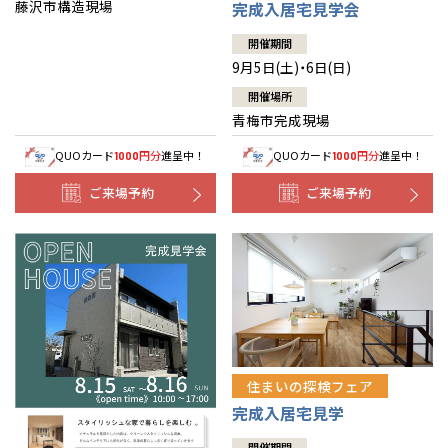
藤沢市構造現場
完成入居宅見学会
開催期間
9月5日(土)・6日(日)
開催場所
青梅市完成現場
QUOカード
円分
進呈中！
QUOカード
円分
進呈中！
1000
1000
ご来場予約
ご来場予約
住まいの探検フェア
完成入居宅見学
開催期間