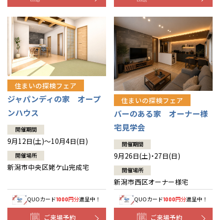
住まいの探検フェア
ジャパンディの家 オープ
住まいの探検フェア
ンハウス
バーのある家 オーナー様
宅見学会
開催期間
9月12日(土)～10月4日(日)
開催期間
9月26日(土)・27日(日)
開催場所
新潟市中央区姥ケ山完成宅
開催場所
新潟市西区オーナー様宅
QUOカード
円分
進呈中！
QUOカード
円分
進呈中！
1000
1000
ご来場予約
ご来場予約