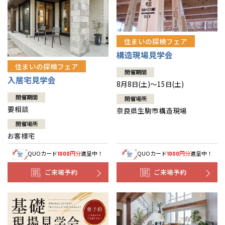
住まいの探検フェア
構造現場見学会
住まいの探検フェア
開催期間
入居宅見学会
8月8日(土)～15日(土)
開催期間
開催場所
要相談
奈良県生駒市構造現場
開催場所
お客様宅
QUOカード
円分
進呈中！
QUOカード
円分
進呈中！
1000
1000
ご来場予約
ご来場予約