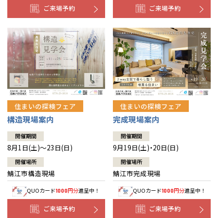
ご来場予約
ご来場予約
住まいの探検フェア
住まいの探検フェア
構造現場案内
完成現場案内
開催期間
開催期間
8月1日(土)～23日(日)
9月19日(土)・20日(日)
開催場所
開催場所
鯖江市構造現場
鯖江市完成現場
QUOカード
円分
進呈中！
QUOカード
円分
進呈中！
1000
1000
ご来場予約
ご来場予約