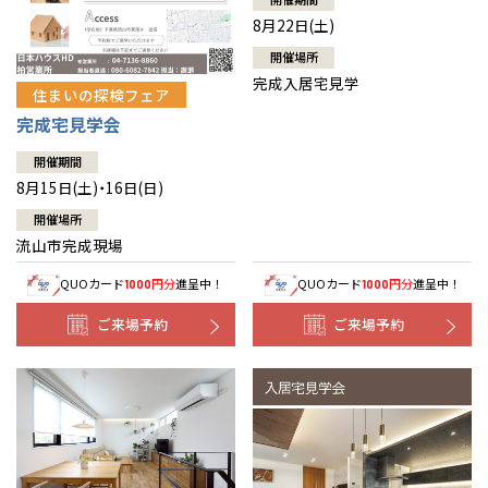
8月22日(土)
開催場所
完成入居宅見学
住まいの探検フェア
完成宅見学会
開催期間
8月15日(土)・16日(日)
開催場所
流山市完成現場
QUOカード
円分
進呈中！
QUOカード
円分
進呈中！
1000
1000
ご来場予約
ご来場予約