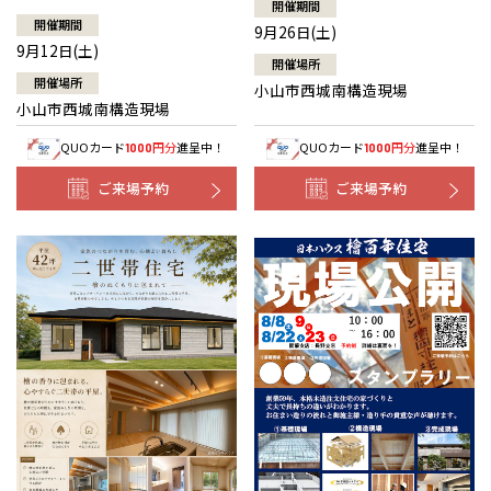
開催期間
開催期間
9月26日(土)
9月12日(土)
開催場所
開催場所
小山市西城南構造現場
小山市西城南構造現場
QUOカード
円分
進呈中！
QUOカード
円分
進呈中！
1000
1000
ご来場予約
ご来場予約