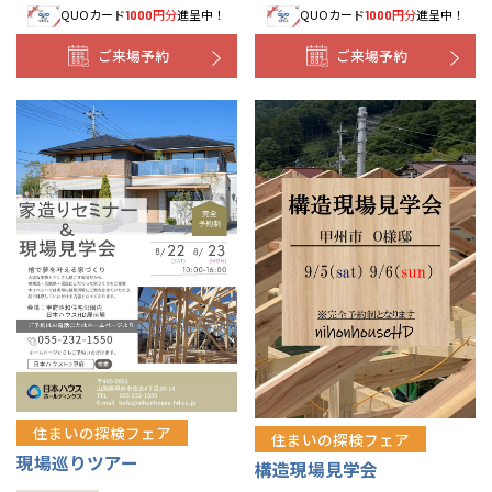
QUOカード
円分
進呈中！
QUOカード
円分
進呈中！
1000
1000
ご来場予約
ご来場予約
住まいの探検フェア
住まいの探検フェア
現場巡りツアー
構造現場見学会