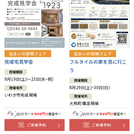
住まいの探検フェア
住まいの探検フェア
完成宅見学会
フルタイルの家を見に行こ
う
開催期間
9月19日(土)～23日(水・祝)
開催期間
8月29日(土)・30日(日)
開催場所
いわき市完成現場
開催場所
大熊町構造現場
QUOカード
円分
進呈中！
QUOカード
円分
進呈中！
1000
1000
ご来場予約
ご来場予約