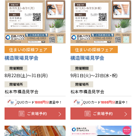
住まいの探検フェア
住まいの探検フェア
構造現場見学会
構造現場見学会
開催期間
開催期間
8月22日(土)～31日(月)
9月1日(火)～23日(水・祝)
開催場所
開催場所
松本市構造見学会
松本市構造見学会
QUOカード
円分
進呈中！
QUOカード
円分
進呈中！
1000
1000
ご来場予約
ご来場予約