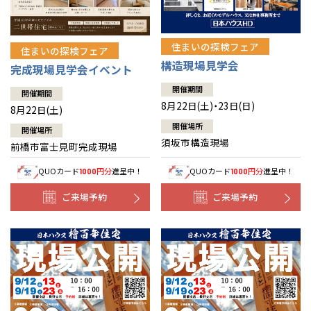
住まいの探検フェア
住まいの探検フェア
構造現場見学会
完成現場見学会イベント
開催期間
開催期間
8月22日(土)・23日(日)
8月22日(土)
開催場所
開催場所
須坂市構造現場
前橋市富士見町完成現場
QUOカード
円分
進呈中！
QUOカード
円分
進呈中！
1000
1000
ご来場予約
ご来場予約