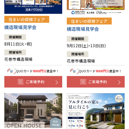
住まいの探検フェア
住まいの探検フェア
構造現場見学会
構造現場見学会
開催期間
開催期間
8月11日(火・祝)
9月12日(土)・13日(日)
開催場所
開催場所
花巻市構造現場
花巻市構造現場
QUOカード
円分
進呈中！
QUOカード
円分
進呈中！
1000
1000
ご来場予約
ご来場予約