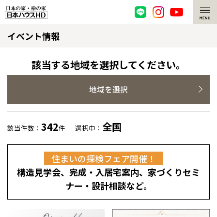
イベント情報
脱炭素・檜の家
環境にやさしい、脱炭素社会の住宅
選ばれる理由
該当する地域を選択してください。
檜・木造住宅
檜の魅力
地域を選択
耐震構造
檜の魅力 トップ
注文住宅
342
全国
該当件数：
件
選択中：
高耐久住宅
檜と日本人
注文住宅 トップ
施工事例
住まいの探検フェア開催！
高断熱・高気密の家
1000年を超えて生きる檜
グレートステージ
リフォーム
構造見学会、完成・入居宅案内、家づくりセミ
エネルギー自給自足
知られざる檜の効果・作用
クレステージ
リフォーム トップ
資産活用
ナー・設計相談など。
ZEH特集
檜の住まいデザイン
施工事例
リフォームメニュー
資産活用 トップ
買取サービス