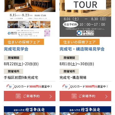
北海道
北海道
札幌
札幌
札幌
東北
東北
小樽
青森県
八戸
道央
青森
甲信越・北陸
甲信越・北陸
道央
苫小牧千歳
青森
小樽
新潟県
新潟
住まいの探検フェア
住まいの探検フェア
道北
秋田
新潟
関東
関東
秋田県
秋田
長岡
道北
旭川
完成宅見学会
完成宅・構造現場見学会
東京都
世田谷
道南
岩手
山梨
東京
東海
東海
岩手県
盛岡
山梨県
甲府
開催期間
開催期間
道南
函館
八王子
北上
8月22日(土)・23日(日)
8月1日(土)～30日(日)
室蘭
愛知県
名古屋
道東
山形
長野
神奈川
愛知
近畿
近畿
長野県
長野
神奈川県
横浜
山形県
山形
開催場所
開催場所
豊橋
松本
道東
帯広
湘南
手稲区前田9条完成宅
完成宅・構造現場
大阪府
大阪
釧路
宮城
富山
埼玉
岐阜
大阪
中国・四国
中国・四国
相模
宮城県
仙台
岐阜県
岐阜
富山県
富山
QUOカード
円分
進呈中！
QUOカード
円分
進呈中！
1000
1000
京都府
京都
埼玉県
埼玉
岡山県
岡山
福島県
郡山
福島
石川
千葉
静岡
京都
岡山
九州
九州
静岡県
静岡
石川県
金沢
ご来場予約
ご来場予約
所沢
福島
浜松
兵庫県
姫路
香川県
高松
いわき
福岡県
福岡
福井県
福井
福井
茨城
三重
兵庫
香川
福岡
千葉県
千葉
分譲マンション
会津
三重県
四日市
奈良県
奈良
柏
愛媛県
松山