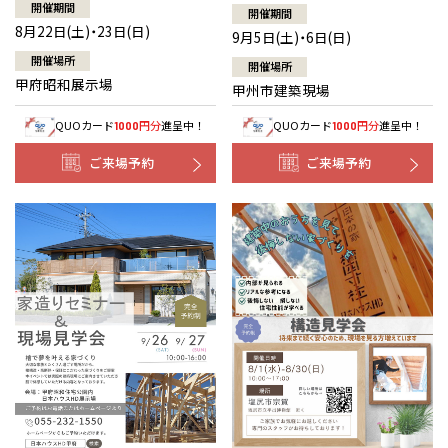
開催期間
開催期間
8月22日(土)・23日(日)
9月5日(土)・6日(日)
開催場所
開催場所
甲府昭和展示場
甲州市建築現場
QUOカード
円分
進呈中！
QUOカード
円分
進呈中！
1000
1000
ご来場予約
ご来場予約