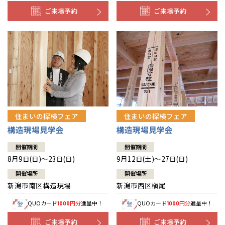
ご来場予約
ご来場予約
住まいの探検フェア
住まいの探検フェア
構造現場見学会
構造現場見学会
開催期間
開催期間
8月9日(日)～23日(日)
9月12日(土)～27日(日)
開催場所
開催場所
新潟市南区構造現場
新潟市西区槇尾
QUOカード
円分
進呈中！
QUOカード
円分
進呈中！
1000
1000
ご来場予約
ご来場予約