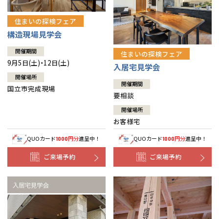
住まいの探検フェア
構造現場見学会
開催期間
住まいの探検フェア
9月5日(土)・12日(土)
入居宅見学会
開催場所
開催期間
国立市完成現場
要相談
開催場所
お客様宅
QUOカード
円分
進呈中！
QUOカード
円分
進呈中！
1000
1000
ご来場予約
ご来場予約