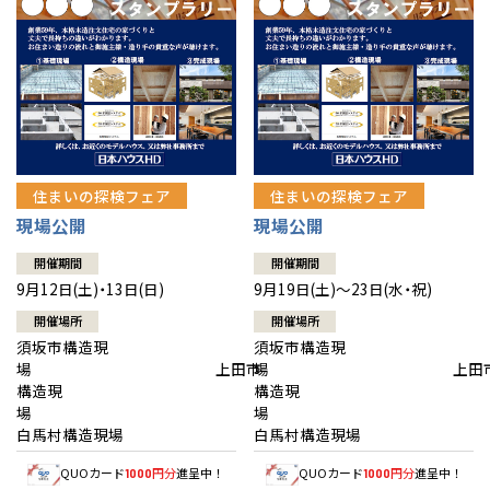
住まいの探検フェア
住まいの探検フェア
現場公開
現場公開
開催期間
開催期間
9月12日(土)・13日(日)
9月19日(土)～23日(水・祝)
開催場所
開催場所
須坂市構造現
須坂市構造現
場 上田市
場 上田
構造現
構造現
場
白馬村構造現場
白馬村構造現場
QUOカード
円分
進呈中！
QUOカード
円分
進呈中！
1000
1000