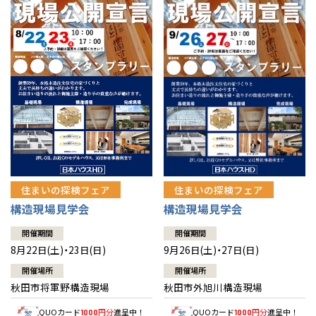
佐賀県
佐賀
栃木
奈良
愛媛
佐賀
※現住所のある都道府県以外の建築予定地の方でも
現住所の有るお近
茨城県
水戸
熊本県
熊本
くの展示場又は店舗にお問合せください。
移住の計画の方もご相談対
群馬
滋賀
鳥取
熊本
応します。お気軽にご相談ください。
栃木県
宇都宮
大分県
大分
小山
和歌山
島根
大分
宮崎県
宮崎
群馬県
群馬
伊勢崎
広島
宮崎
鹿児島県
鹿児島
山口
鹿児島
徳島
長崎
住まいの探検フェア
住まいの探検フェア
構造現場見学会
構造現場見学会
高知
沖縄
開催期間
開催期間
8月22日(土)・23日(日)
9月26日(土)・27日(日)
開催場所
開催場所
秋田市将軍野構造現場
秋田市外旭川構造現場
QUOカード
円分
進呈中！
QUOカード
円分
進呈中！
1000
1000