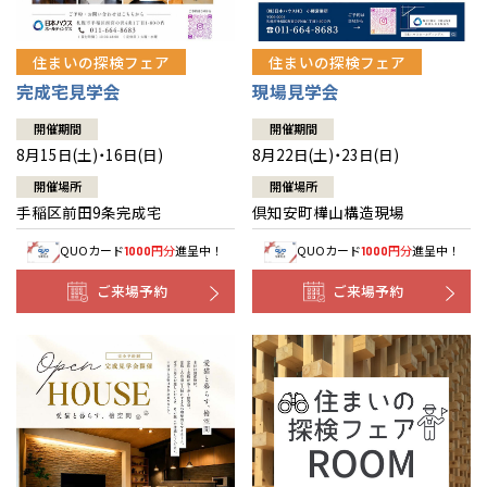
住まいの探検フェア
住まいの探検フェア
完成宅見学会
現場見学会
開催期間
開催期間
8月15日(土)・16日(日)
8月22日(土)・23日(日)
開催場所
開催場所
手稲区前田9条完成宅
倶知安町樺山構造現場
QUOカード
円分
進呈中！
QUOカード
円分
進呈中！
1000
1000
ご来場予約
ご来場予約
全国の展示場
お近くのイベント