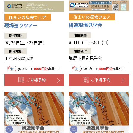
住まいの探検フェア
住まいの探検フェア
構造現場見学会
現場巡りツアー
開催期間
開催期間
8月1日(土)～30日(日)
9月26日(土)・27日(日)
開催場所
開催場所
塩尻市構造見学会
甲府昭和展示場
QUOカード
円分
進呈中！
QUOカード
円分
進呈中！
1000
1000
ご来場予約
ご来場予約