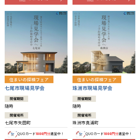
住まいの探検フェア
住まいの探検フェア
七尾市現場見学会
珠洲市現場見学会
開催期間
開催期間
随時
随時
開催場所
開催場所
七尾市矢田町
珠洲市真浦町
QUOカード
円分
進呈中！
QUOカード
円分
進呈中！
1000
1000