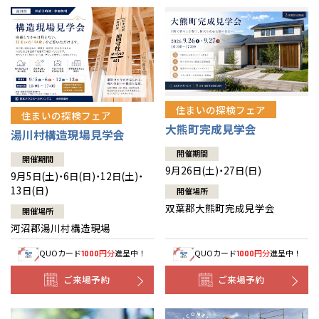
住まいの探検フェア
住まいの探検フェア
大熊町完成見学会
湯川村構造現場見学会
開催期間
開催期間
9月26日(土)・27日(日)
9月5日(土)・6日(日)・12日(土)・
13日(日)
開催場所
双葉郡大熊町完成見学会
開催場所
河沼郡湯川村構造現場
QUOカード
円分
進呈中！
QUOカード
円分
進呈中！
1000
1000
ご来場予約
ご来場予約