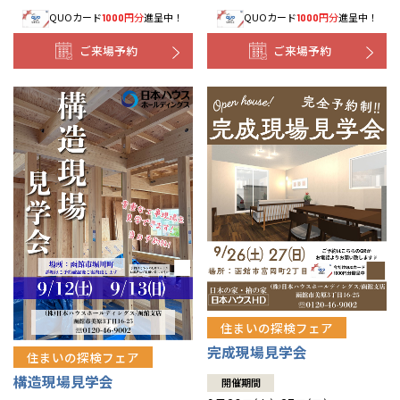
QUOカード
円分
進呈中！
QUOカード
円分
進呈中！
1000
1000
事業部紹介
ご来場予約
ご来場予約
IR情報
木材調達指針
グループ会社紹介
CMギャラリー
採用情報
住まいの探検フェア
完成現場見学会
住まいの探検フェア
構造現場見学会
開催期間