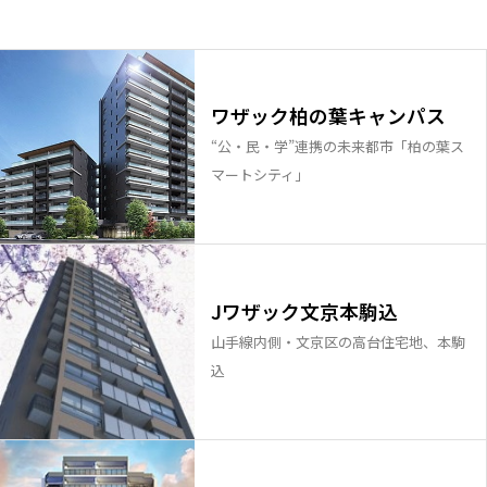
ワザック柏の葉キャンパス
“公・民・学”連携の未来都市「柏の葉ス
マートシティ」
Jワザック文京本駒込
山手線内側・文京区の高台住宅地、本駒
込