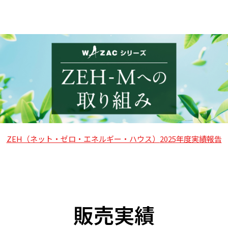
山口
鹿児島
徳島
長崎
高知
沖縄
ZEH（ネット・ゼロ・エネルギー・ハウス）
2025年度実績報告
販売実績