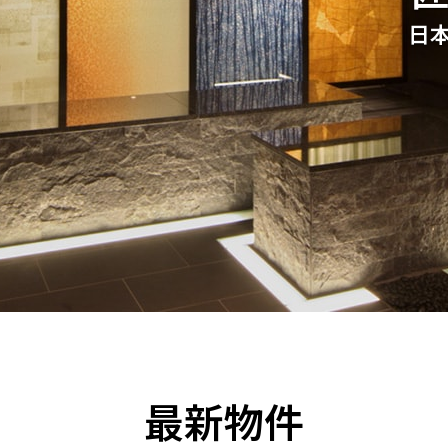
日本
全国の展示場
お近くのイベント
北海道
北海道
札幌
札幌
札幌
東北
東北
小樽
青森県
八戸
道央
青森
甲信越・北陸
甲信越・北陸
道央
苫小牧千歳
青森
最新物件
小樽
新潟県
新潟
道北
秋田
新潟
関東
関東
秋田県
秋田
長岡