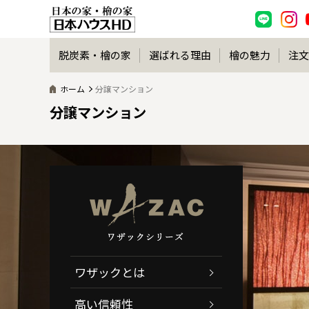
脱炭素・檜の家
選ばれる理由
檜の魅力
注文
ホーム
分譲マンション
分譲マンション
ワザックとは
高い信頼性