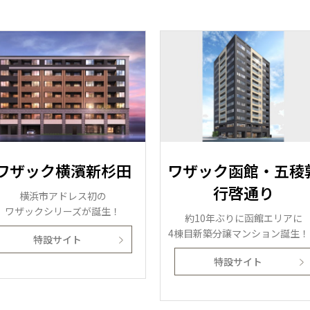
道北
旭川
東京都
世田谷
道南
岩手
山梨
東京
東海
東海
岩手県
盛岡
山梨県
甲府
道南
函館
八王子
北上
室蘭
愛知県
名古屋
道東
山形
長野
神奈川
愛知
近畿
近畿
長野県
長野
神奈川県
横浜
山形県
山形
豊橋
松本
道東
帯広
湘南
大阪府
大阪
釧路
宮城
富山
埼玉
岐阜
大阪
中国・四国
中国・四国
相模
宮城県
仙台
岐阜県
岐阜
富山県
富山
京都府
京都
埼玉県
埼玉
岡山県
岡山
福島県
郡山
福島
石川
千葉
静岡
京都
岡山
九州
九州
静岡県
静岡
石川県
金沢
所沢
福島
浜松
兵庫県
姫路
香川県
高松
いわき
福岡県
福岡
福井県
福井
福井
茨城
三重
兵庫
香川
福岡
千葉県
千葉
ワザック横濱新杉田
ワザック函館・五稜
会津
三重県
四日市
分譲マンション
奈良県
奈良
柏
愛媛県
松山
佐賀県
佐賀
行啓通り
栃木
奈良
愛媛
佐賀
横浜市アドレス初の
茨城県
水戸
ワザックシリーズが誕生！
熊本県
熊本
約10年ぶりに函館エリアに
※現住所のある都道府県以外の建築予定地の方でも
群馬
滋賀
鳥取
熊本
4棟目新築分譲マンション誕生！
現住所の有るお近くの展示場又は店舗にお問合せください。
栃木県
宇都宮
特設サイト
大分県
大分
小山
移住の計画の方もご相談対応します。お気軽にご相談ください。
特設サイト
和歌山
島根
大分
宮崎県
宮崎
群馬県
群馬
伊勢崎
広島
宮崎
鹿児島県
鹿児島