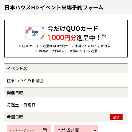
日本ハウスHD イベント来場予約フォーム
今だけQUOカード
※
1,000
円分
進呈中！
※ QUOカードの進呈はWEB予約からご来場いただいた方が対象
※ 初回のご予約のみ。1家族につき1枚進呈
イベント名
全国の展示場
お近くのイベント
住まいづくり相談会
北海道
北海道
開催日時
毎週土・日曜日
札幌
札幌
札幌
東北
東北
小樽
希望日時
必須
青森県
八戸
道央
青森
甲信越・北陸
甲信越・北陸
道央
苫小牧千歳
青森
小樽