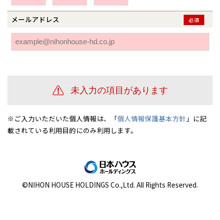
伊勢崎
広島
宮崎
鹿児島県
鹿児島
メールアドレス
必須
山口
鹿児島
徳島
長崎
高知
沖縄
※ご入力いただいた個人情報は、「
個人情報保護基本方針
」に記
載されている利用目的にのみ利用します。
©NIHON HOUSE HOLDINGS Co.,Ltd. All Rights Reserved.