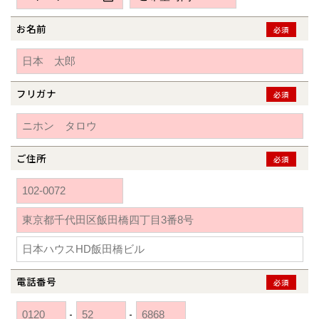
新潟県
新潟
道北
秋田
新潟
関東
関東
秋田県
秋田
長岡
道北
旭川
お名前
必須
東京都
世田谷
道南
岩手
山梨
東京
東海
東海
岩手県
盛岡
山梨県
甲府
道南
函館
八王子
北上
室蘭
愛知県
名古屋
道東
山形
長野
神奈川
愛知
近畿
近畿
長野県
長野
神奈川県
横浜
山形県
山形
豊橋
フリガナ
松本
必須
道東
帯広
湘南
大阪府
大阪
釧路
宮城
富山
埼玉
岐阜
大阪
中国・四国
中国・四国
相模
宮城県
仙台
岐阜県
岐阜
富山県
富山
京都府
京都
埼玉県
埼玉
岡山県
岡山
福島県
郡山
福島
石川
千葉
静岡
京都
岡山
九州
九州
静岡県
静岡
石川県
金沢
ご住所
必須
所沢
福島
浜松
兵庫県
姫路
香川県
高松
いわき
福岡県
福岡
福井県
福井
福井
茨城
三重
兵庫
香川
福岡
千葉県
千葉
分譲マンション
会津
三重県
四日市
奈良県
奈良
柏
愛媛県
松山
佐賀県
佐賀
栃木
奈良
愛媛
佐賀
※現住所のある都道府県以外の建築予定地の方でも
現住所の有るお近
茨城県
水戸
熊本県
熊本
くの展示場又は店舗にお問合せください。
移住の計画の方もご相談対
群馬
滋賀
鳥取
熊本
応します。お気軽にご相談ください。
栃木県
宇都宮
大分県
大分
小山
電話番号
必須
和歌山
島根
大分
宮崎県
宮崎
群馬県
群馬
-
-