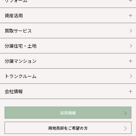
注文住宅 トップ
リフォーム
グレートステージ
リフォーム トップ
資産活用
クレステージ
リフォームメニュー
資産活用 トップ
買取サービス
施工事例
選ばれる理由
賃貸併用住宅のメリット
分譲住宅・土地
平屋の家
リフォームの流れ
安心のサポートシステム
分譲マンション
外観・インテリア集
介護保険利用で快適リフォーム
商品紹介
分譲マンション トップ
トランクルーム
WEB住宅展示場
カタログ請求（無料）
展示場案内
ワザックとは
会社情報
お近くの展示場
高い信頼性
会社情報 トップ
採用情報
イベント情報
安心の管理体制
ニュースリリース
用地売却をご希望の方