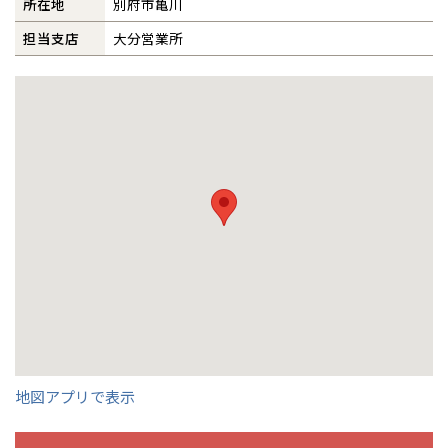
道南
岩手
山梨
東京
東海
東海
岩手県
盛岡
所在地
別府市亀川
山梨県
甲府
道南
函館
八王子
北上
室蘭
担当支店
大分営業所
事業部紹介
愛知県
名古屋
道東
山形
長野
神奈川
愛知
近畿
近畿
長野県
長野
神奈川県
横浜
山形県
山形
豊橋
松本
道東
帯広
湘南
IR情報
大阪府
大阪
釧路
宮城
富山
埼玉
岐阜
大阪
中国・四国
中国・四国
相模
宮城県
仙台
岐阜県
岐阜
富山県
富山
木材調達指針
京都府
京都
埼玉県
埼玉
岡山県
岡山
福島県
郡山
福島
石川
千葉
静岡
京都
岡山
九州
九州
静岡県
静岡
石川県
金沢
所沢
福島
浜松
兵庫県
姫路
グループ会社紹介
香川県
高松
いわき
福岡県
福岡
福井県
福井
福井
茨城
三重
兵庫
香川
福岡
千葉県
千葉
分譲マンション
会津
三重県
四日市
奈良県
奈良
柏
愛媛県
松山
CMギャラリー
佐賀県
佐賀
栃木
奈良
愛媛
佐賀
※現住所のある都道府県以外の建築予定地の方でも
現住所の有るお近
茨城県
水戸
熊本県
熊本
採用情報
くの展示場又は店舗にお問合せください。
移住の計画の方もご相談対
群馬
滋賀
鳥取
熊本
応します。お気軽にご相談ください。
栃木県
宇都宮
大分県
大分
小山
和歌山
島根
大分
宮崎県
宮崎
群馬県
群馬
地図アプリで表示
伊勢崎
広島
宮崎
鹿児島県
鹿児島