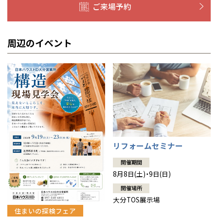
山口
鹿児島
ご来場予約
徳島
長崎
周辺のイベント
高知
沖縄
リフォームセミナー
開催期間
8月8日(土)・9日(日)
開催場所
大分TOS展示場
住まいの探検フェア