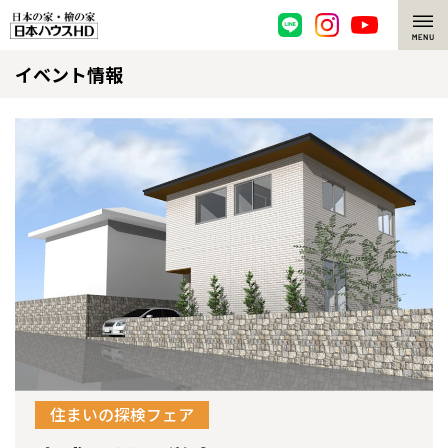
イベント情報
脱炭素・檜の家
環境にやさしい、脱炭素社会の住宅
選ばれる理由
檜・木造住宅
檜の魅力
耐震構造
檜の魅力 トップ
注文住宅
高耐久住宅
檜と日本人
注文住宅 トップ
施工事例
高断熱・高気密の家
1000年を超えて生きる檜
グレートステージ
リフォーム
エネルギー自給自足
知られざる檜の効果・作用
クレステージ
リフォーム トップ
資産活用
住まいの探検フェア
ZEH特集
檜の住まいデザイン
施工事例
リフォームメニュー
資産活用 トップ
買取サービス