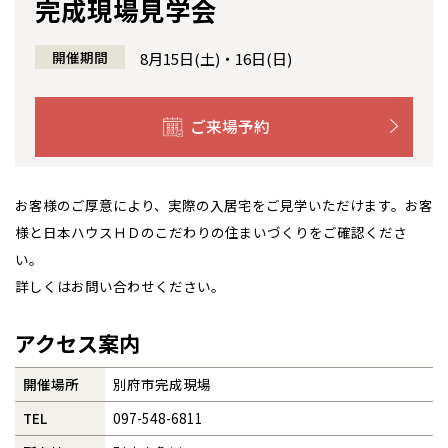
完成現場見学会
感謝訪問・長期保証
理想の木材「檜」
平屋の家
選ばれる理由
賃貸併用住宅のメリット
分譲住宅・土地
開催期間
8月15日(土)・16日(日)
直営工事
外観・インテリア集
リフォームの流れ
安心のサポートシステム
分譲マンション
ご来場予約
1メーターモジュール
WEB住宅展示場
介護保険利用で快適リフォーム
商品紹介
分譲マンション トップ
トランクルーム
全国の展示場
お近くのイベント
冷暖房標準装備
暮らし方提案
展示場案内
ワザックとは
会社情報
お客様のご厚意により、実際の入居宅をご見学いただけます。お客
24時間対応コールセンター
住まいのコラム
様と日本ハウスＨＤのこだわりの住まいづくりをご確認くださ
高い信頼性
会社情報 トップ
お問い合わせ
北海道
北海道
い。
デザイン賞各種受賞
住まいのお手入れ集
詳しくはお問い合わせください。
安心の管理体制
ニュースリリース
会員サイト
札幌
札幌
札幌
東北
東北
小樽
セントラルヒーティング
ギャラリー
アクセス案内
代表ごあいさつ
青森県
八戸
道央
青森
甲信越・北陸
甲信越・北陸
道央
苫小牧千歳
青森
小樽
開催場所
別府市完成現場
企業理念
新潟県
新潟
道北
秋田
新潟
関東
関東
秋田県
秋田
長岡
TEL
097-548-6811
道北
旭川
会社概要
東京都
世田谷