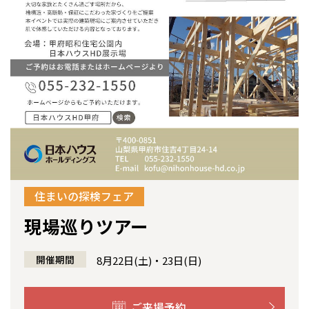
感謝訪問・長期保証
理想の木材「檜」
平屋の家
選ばれる理由
賃貸併用住宅のメリット
分譲住宅・土地
直営工事
外観・インテリア集
リフォームの流れ
安心のサポートシステム
分譲マンション
1メーターモジュール
WEB住宅展示場
介護保険利用で快適リフォーム
商品紹介
分譲マンション トップ
トランクルーム
冷暖房標準装備
暮らし方提案
展示場案内
ワザックとは
会社情報
24時間対応コールセンター
住まいのコラム
高い信頼性
会社情報 トップ
お問い合わせ
デザイン賞各種受賞
住まいのお手入れ集
住まいの探検フェア
安心の管理体制
ニュースリリース
会員サイト
現場巡りツアー
セントラルヒーティング
ギャラリー
全国の展示場
お近くのイベント
代表ごあいさつ
開催期間
8月22日(土)・23日(日)
企業理念
北海道
北海道
会社概要
ご来場予約