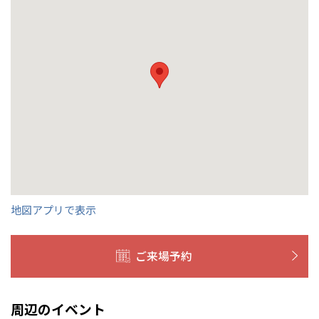
くの展示場又は店舗にお問合せください。
移住の計画の方もご相談対
群馬
滋賀
鳥取
熊本
応します。お気軽にご相談ください。
栃木県
宇都宮
大分県
大分
小山
和歌山
島根
大分
宮崎県
宮崎
群馬県
群馬
伊勢崎
広島
宮崎
鹿児島県
鹿児島
山口
鹿児島
徳島
長崎
高知
沖縄
地図アプリで表示
ご来場予約
周辺のイベント