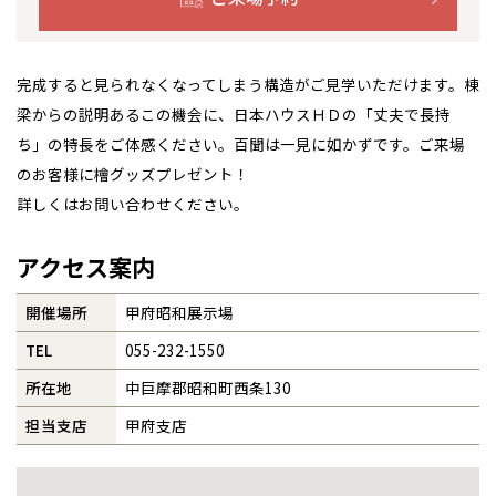
札幌
札幌
札幌
東北
東北
小樽
事業部紹介
青森県
八戸
道央
青森
甲信越・北陸
甲信越・北陸
道央
苫小牧千歳
完成すると見られなくなってしまう構造がご見学いただけます。棟
青森
IR情報
小樽
梁からの説明あるこの機会に、日本ハウスＨＤの「丈夫で長持
新潟県
新潟
道北
秋田
新潟
関東
関東
秋田県
秋田
ち」の特長をご体感ください。百聞は一見に如かずです。ご来場
長岡
道北
旭川
木材調達指針
のお客様に檜グッズプレゼント！
東京都
世田谷
道南
岩手
山梨
東京
東海
東海
岩手県
盛岡
山梨県
甲府
道南
函館
八王子
詳しくはお問い合わせください。
北上
グループ会社紹介
室蘭
愛知県
名古屋
道東
山形
長野
神奈川
愛知
近畿
近畿
長野県
長野
神奈川県
横浜
山形県
山形
豊橋
松本
アクセス案内
CMギャラリー
道東
帯広
湘南
大阪府
大阪
釧路
宮城
富山
埼玉
岐阜
大阪
中国・四国
中国・四国
相模
宮城県
仙台
岐阜県
岐阜
富山県
富山
開催場所
甲府昭和展示場
採用情報
京都府
京都
埼玉県
埼玉
岡山県
岡山
福島県
郡山
福島
石川
千葉
静岡
京都
岡山
九州
九州
静岡県
静岡
TEL
055-232-1550
石川県
金沢
所沢
福島
浜松
兵庫県
姫路
所在地
中巨摩郡昭和町西条130
香川県
高松
いわき
福岡県
福岡
福井県
福井
福井
茨城
三重
兵庫
香川
福岡
千葉県
千葉
分譲マンション
会津
三重県
四日市
担当支店
甲府支店
奈良県
奈良
柏
愛媛県
松山
佐賀県
佐賀
栃木
奈良
愛媛
佐賀
※現住所のある都道府県以外の建築予定地の方でも
現住所の有るお近
茨城県
水戸
熊本県
熊本