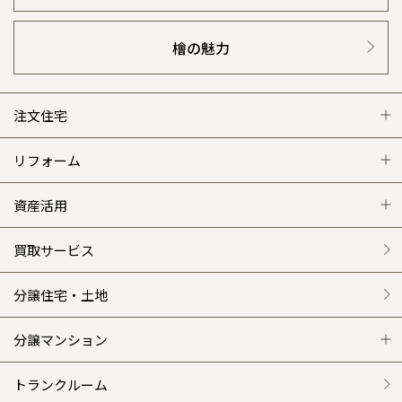
檜の魅力
注文住宅
注文住宅 トップ
リフォーム
グレートステージ
リフォーム トップ
資産活用
クレステージ
リフォームメニュー
資産活用 トップ
買取サービス
施工事例
選ばれる理由
賃貸併用住宅のメリット
分譲住宅・土地
平屋の家
リフォームの流れ
安心のサポートシステム
分譲マンション
外観・インテリア集
介護保険利用で快適リフォーム
商品紹介
分譲マンション トップ
トランクルーム