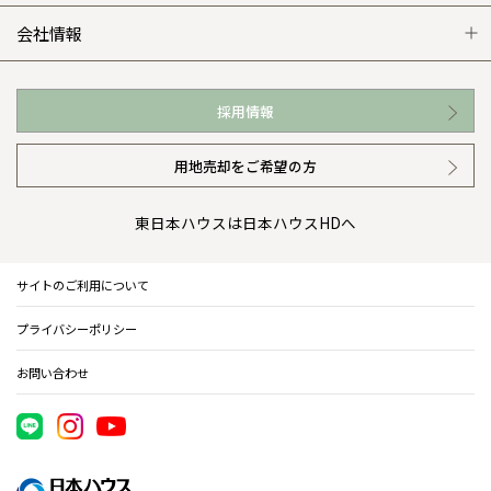
WEB住宅展示場
カタログ請求（無料）
展示場案内
ワザックとは
会社情報
お近くの展示場
高い信頼性
会社情報 トップ
採用情報
イベント情報
安心の管理体制
ニュースリリース
用地売却をご希望の方
カタログ請求（無料）
ギャラリー
代表ごあいさつ
東日本ハウスは日本ハウスHDへ
暮らし方提案
企業理念
サイトのご利用について
住まいのコラム
会社概要
プライバシーポリシー
住まいのお手入れ集
事業部紹介
お問い合わせ
IR情報
電子公告