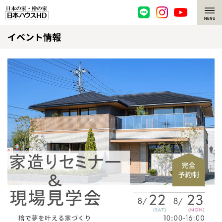
イベント情報
脱炭素・檜の家
環境にやさしい、脱炭素社会の住宅
選ばれる理由
檜・木造住宅
檜の魅力
耐震構造
檜の魅力 トップ
注文住宅
高耐久住宅
檜と日本人
注文住宅 トップ
施工事例
高断熱・高気密の家
1000年を超えて生きる檜
グレートステージ
リフォーム
エネルギー自給自足
知られざる檜の効果・作用
クレステージ
リフォーム トップ
資産活用
ZEH特集
檜の住まいデザイン
施工事例
リフォームメニュー
資産活用 トップ
買取サービス