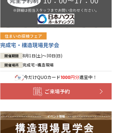
住まいの探検フェア
完成宅・構造現場見学会
8月1日(土)～30日(日)
開催期間
完成宅・構造現場
開催場所
今だけ
QUOカード
円分
進呈中！
1000
ご来場予約