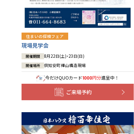
住まいの探検フェア
現場見学会
8月22日(土)・23日(日)
開催期間
倶知安町樺山構造現場
開催場所
今だけ
QUOカード
円分
進呈中！
1000
ご来場予約