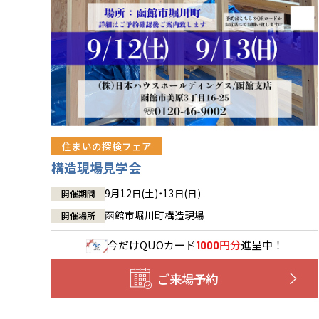
住まいの探検フェア
構造現場見学会
9月12日(土)・13日(日)
開催期間
函館市堀川町構造現場
開催場所
今だけ
QUOカード
円分
進呈中！
1000
ご来場予約