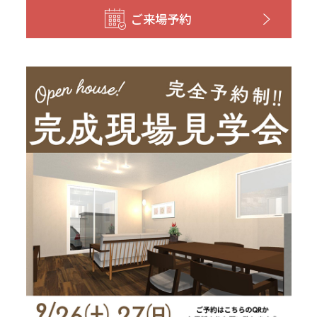
和歌山
島根
大分
ご来場予約
宮崎県
宮崎
群馬県
群馬
伊勢崎
広島
宮崎
鹿児島県
鹿児島
山口
鹿児島
徳島
長崎
高知
沖縄