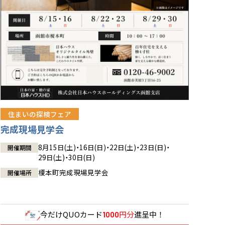
住まいの探検フェア
完成現場見学会
8月15日(土)・16日(日)・22日(土)・23日(日)・
開催期間
29日(土)・30日(日)
榎本町完成現場見学会
開催場所
今だけ
QUOカード
円分
進呈中！
1000