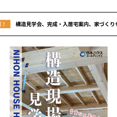
催！
構造見学会、完成・入居宅案内、家づくり
全国の展示場
お近くのイベント
北海道
北海道
札幌
札幌
札幌
東北
東北
小樽