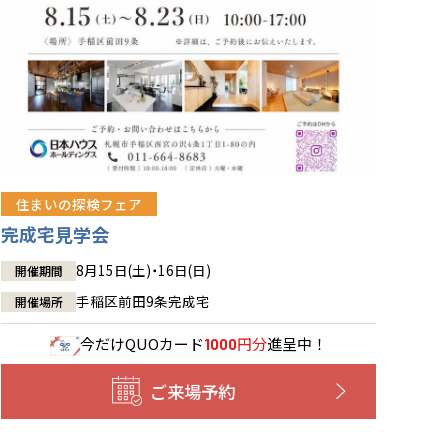
住まいの探検フェア
完成宅見学会
8月15日(土)・16日(日)
開催期間
手稲区前田9条完成宅
開催場所
今だけ
QUOカード
円分
進呈中！
1000
ご来場予約