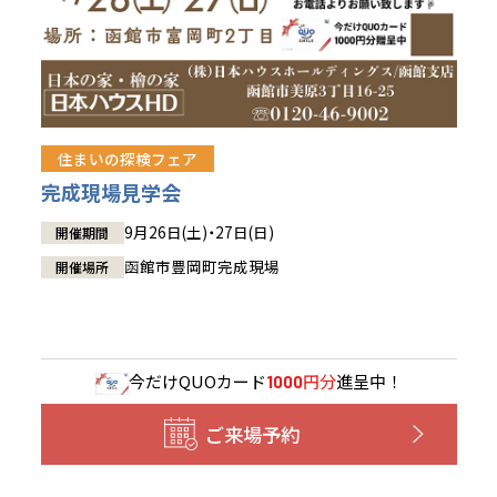
住まいの探検フェア
完成現場見学会
9月26日(土)・27日(日)
開催期間
函館市豊岡町完成現場
開催場所
今だけ
QUOカード
円分
進呈中！
1000
ご来場予約