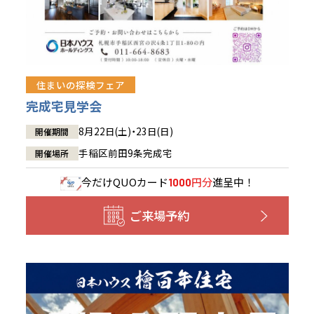
住まいの探検フェア
完成宅見学会
8月22日(土)・23日(日)
開催期間
手稲区前田9条完成宅
開催場所
今だけ
QUOカード
円分
進呈中！
1000
ご来場予約