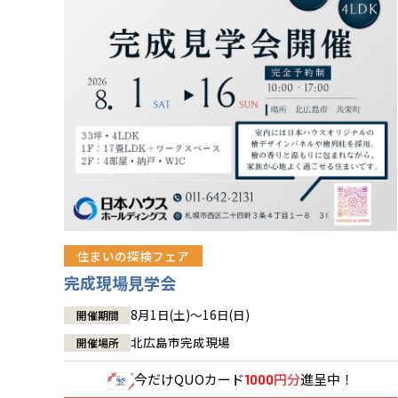
住まいの探検フェア
完成現場見学会
8月1日(土)～16日(日)
開催期間
北広島市完成現場
開催場所
今だけ
QUOカード
円分
進呈中！
1000