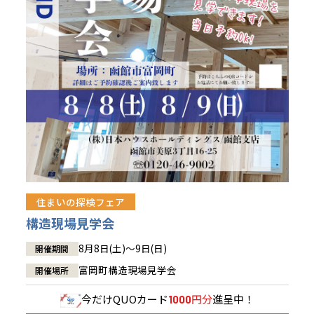
青森県
八戸
道央
青森
甲信越・北陸
甲信越・北陸
道央
苫小牧千歳
青森
小樽
新潟県
新潟
道北
秋田
新潟
関東
関東
秋田県
秋田
長岡
道北
旭川
東京都
世田谷
道南
岩手
山梨
東京
東海
東海
岩手県
盛岡
山梨県
甲府
道南
函館
八王子
北上
室蘭
愛知県
名古屋
道東
山形
長野
神奈川
愛知
近畿
近畿
長野県
長野
神奈川県
横浜
山形県
山形
豊橋
松本
道東
帯広
湘南
大阪府
大阪
釧路
宮城
富山
埼玉
岐阜
大阪
中国・四国
中国・四国
相模
宮城県
仙台
岐阜県
岐阜
富山県
富山
京都府
京都
埼玉県
埼玉
岡山県
岡山
福島県
郡山
福島
石川
千葉
静岡
京都
岡山
九州
九州
静岡県
静岡
石川県
金沢
所沢
福島
浜松
住まいの探検フェア
兵庫県
姫路
香川県
高松
いわき
福岡県
福岡
福井県
福井
福井
茨城
三重
兵庫
香川
福岡
構造現場見学会
千葉県
千葉
会津
三重県
四日市
分譲マンション
奈良県
奈良
柏
愛媛県
松山
佐賀県
佐賀
8月8日(土)～9日(日)
開催期間
栃木
奈良
愛媛
佐賀
茨城県
水戸
富岡町構造現場見学会
開催場所
熊本県
熊本
※現住所のある都道府県以外の建築予定地の方でも
群馬
滋賀
鳥取
熊本
現住所の有るお近くの展示場又は店舗にお問合せください。
栃木県
宇都宮
今だけ
QUOカード
円分
進呈中！
1000
大分県
大分
小山
移住の計画の方もご相談対応します。お気軽にご相談ください。