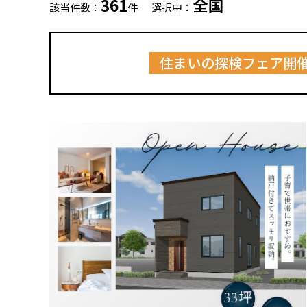
361
全国
該当件数：
件
選択中：
住まいの探検フェア開