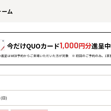
ォーム
1,000
今だけQUOカード
円分
進呈中
ドの進呈はWEB予約からご来場いただいた方が対象
※ 初回のご予約のみ。1家
全国の展示場
お近くのイベント
北海道
北海道
札幌
札幌
札幌
東北
東北
(日)
小樽
青森県
八戸
道央
青森
甲信越・北陸
甲信越・北陸