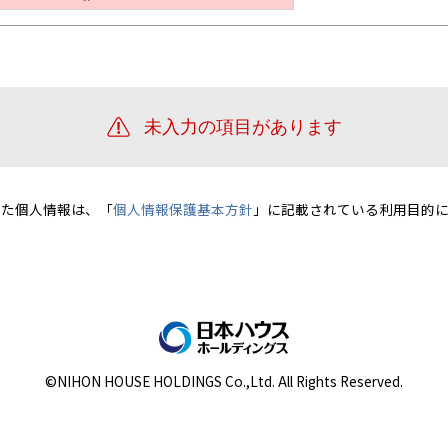
宮崎県
宮崎
群馬県
群馬
伊勢崎
広島
宮崎
鹿児島県
鹿児島
山口
鹿児島
徳島
長崎
高知
沖縄
いた個人情報は、「
個人情報保護基本方針
」に記載されている利用目的に
©NIHON HOUSE HOLDINGS Co.,Ltd. All Rights Reserved.