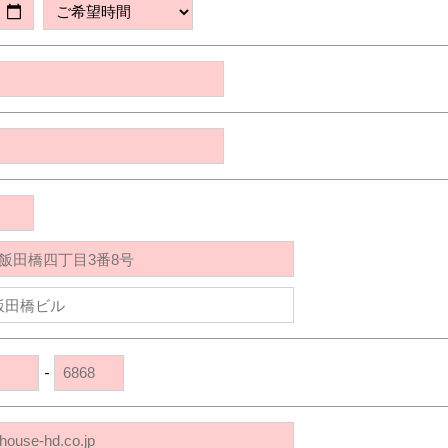
道央
苫小牧千歳
青森
小樽
新潟県
新潟
道北
秋田
新潟
関東
関東
秋田県
秋田
長岡
道北
旭川
東京都
世田谷
道南
岩手
山梨
東京
東海
東海
岩手県
盛岡
山梨県
甲府
道南
函館
八王子
北上
室蘭
愛知県
名古屋
道東
山形
長野
神奈川
愛知
近畿
近畿
長野県
長野
神奈川県
横浜
山形県
山形
豊橋
松本
道東
帯広
湘南
大阪府
大阪
釧路
宮城
富山
埼玉
岐阜
大阪
中国・四国
中国・四国
相模
宮城県
仙台
岐阜県
岐阜
富山県
富山
京都府
京都
埼玉県
埼玉
岡山県
岡山
福島県
郡山
福島
石川
千葉
静岡
京都
岡山
九州
九州
静岡県
静岡
石川県
金沢
所沢
福島
浜松
兵庫県
姫路
香川県
高松
いわき
福岡県
福岡
福井県
福井
福井
茨城
三重
兵庫
香川
福岡
千葉県
千葉
会津
三重県
四日市
分譲マンション
奈良県
奈良
柏
愛媛県
松山
佐賀県
佐賀
栃木
奈良
愛媛
佐賀
茨城県
水戸
-
熊本県
熊本
※現住所のある都道府県以外の建築予定地の方でも
群馬
滋賀
鳥取
熊本
現住所の有るお近くの展示場又は店舗にお問合せください。
栃木県
宇都宮
大分県
大分
小山
移住の計画の方もご相談対応します。お気軽にご相談ください。
和歌山
島根
大分