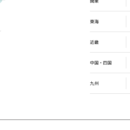
福島
石川
千葉
静岡
京都
岡山
九州
九州
関東
静岡県
静岡
石川県
金沢
所沢
福島
浜松
兵庫県
姫路
香川県
高松
いわき
福岡県
福岡
福井県
福井
福井
茨城
三重
兵庫
香川
福岡
千葉県
千葉
会津
三重県
四日市
分譲マンション
東海
奈良県
奈良
柏
愛媛県
松山
佐賀県
佐賀
栃木
奈良
愛媛
佐賀
茨城県
水戸
熊本県
熊本
※現住所のある都道府県以外の建築予定地の方でも
近畿
群馬
滋賀
鳥取
熊本
現住所の有るお近くの展示場又は店舗にお問合せください。
栃木県
宇都宮
大分県
大分
小山
移住の計画の方もご相談対応します。お気軽にご相談ください。
和歌山
島根
大分
中国・四国
宮崎県
宮崎
群馬県
群馬
伊勢崎
広島
宮崎
鹿児島県
鹿児島
九州
山口
鹿児島
徳島
長崎
高知
沖縄