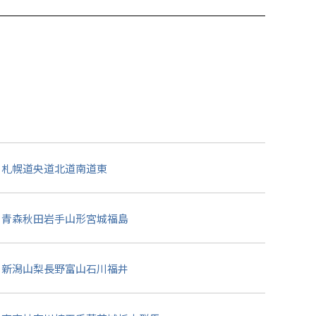
札幌
道央
道北
道南
道東
青森
秋田
岩手
山形
宮城
福島
新潟
山梨
長野
富山
石川
福井