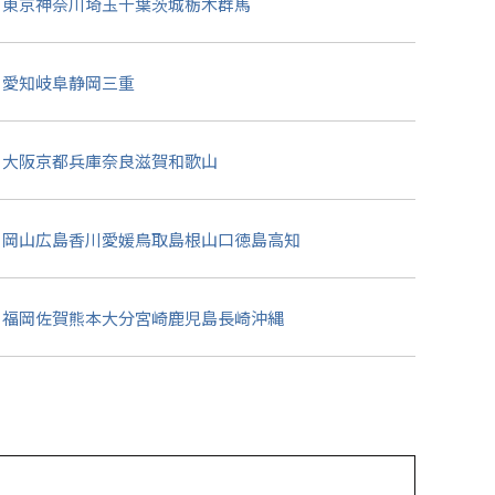
東京
神奈川
埼玉
千葉
茨城
栃木
群馬
愛知
岐阜
静岡
三重
大阪
京都
兵庫
奈良
滋賀
和歌山
岡山
広島
香川
愛媛
鳥取
島根
山口
徳島
高知
福岡
佐賀
熊本
大分
宮崎
鹿児島
長崎
沖縄