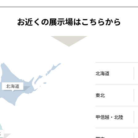
全国の展示場
お近くのイベント
お近くの展示場はこちらから
北海道
北海道
札幌
札幌
札幌
東北
東北
小樽
青森県
八戸
道央
青森
甲信越・北陸
甲信越・北陸
道央
苫小牧千歳
青森
小樽
北海道
新潟県
新潟
道北
秋田
新潟
関東
関東
秋田県
秋田
長岡
道北
旭川
東京都
世田谷
道南
岩手
山梨
東京
東海
東海
岩手県
盛岡
東北
山梨県
甲府
道南
函館
八王子
北上
室蘭
愛知県
名古屋
道東
山形
長野
神奈川
愛知
近畿
近畿
長野県
長野
神奈川県
横浜
山形県
山形
豊橋
松本
道東
帯広
甲信越・北陸
湘南
大阪府
大阪
釧路
宮城
富山
埼玉
岐阜
大阪
中国・四国
中国・四国
相模
宮城県
仙台
岐阜県
岐阜
富山県
富山
京都府
京都
埼玉県
埼玉
岡山県
岡山
福島県
郡山