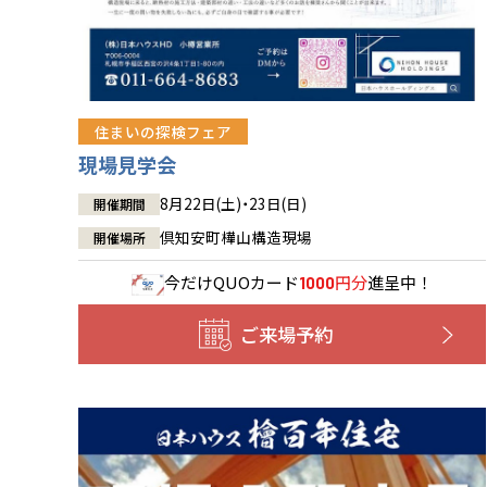
住まいの探検フェア
現場見学会
8月22日(土)・23日(日)
開催期間
倶知安町樺山構造現場
開催場所
今だけ
QUOカード
円分
進呈中！
1000
ご来場予約