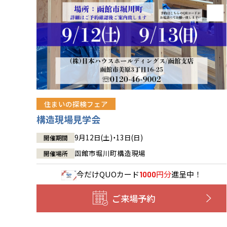
住まいの探検フェア
構造現場見学会
9月12日(土)・13日(日)
開催期間
函館市堀川町構造現場
開催場所
今だけ
QUOカード
円分
進呈中！
1000
ご来場予約