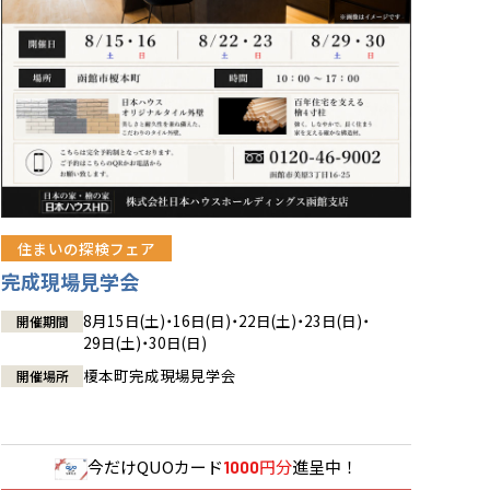
住まいの探検フェア
完成現場見学会
8月15日(土)・16日(日)・22日(土)・23日(日)・
開催期間
29日(土)・30日(日)
榎本町完成現場見学会
開催場所
今だけ
QUOカード
円分
進呈中！
1000