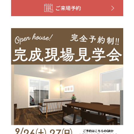
和歌山
島根
大分
ご来場予約
宮崎県
宮崎
群馬県
群馬
伊勢崎
広島
宮崎
鹿児島県
鹿児島
山口
鹿児島
徳島
長崎
高知
沖縄