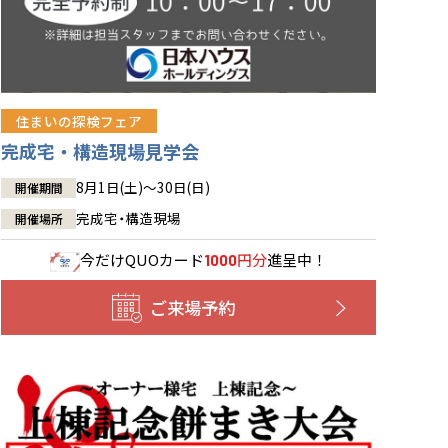
住まいの探検フェア
完成宅・構造現場見学会
8月1日(土)～30日(日)
開催期間
完成宅・構造現場
開催場所
今だけ
QUOカード
円分
進呈中！
1000
ご来場予約