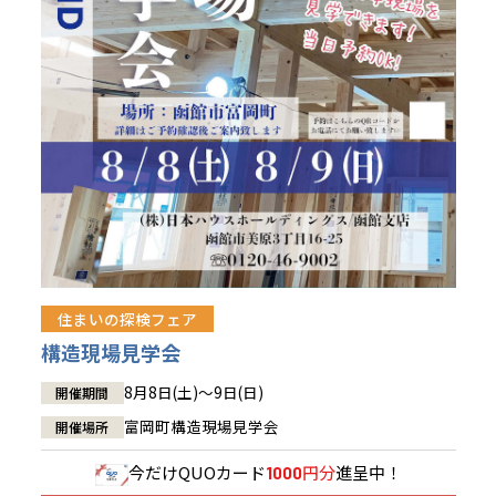
青森県
八戸
道央
青森
甲信越・北陸
甲信越・北陸
道央
苫小牧千歳
青森
小樽
新潟県
新潟
道北
秋田
新潟
関東
関東
秋田県
秋田
長岡
道北
旭川
東京都
世田谷
道南
岩手
山梨
東京
東海
東海
岩手県
盛岡
山梨県
甲府
道南
函館
八王子
北上
室蘭
愛知県
名古屋
道東
山形
長野
神奈川
愛知
近畿
近畿
長野県
長野
神奈川県
横浜
山形県
山形
豊橋
松本
道東
帯広
湘南
大阪府
大阪
釧路
宮城
富山
埼玉
岐阜
大阪
中国・四国
中国・四国
相模
宮城県
仙台
岐阜県
岐阜
富山県
富山
京都府
京都
埼玉県
埼玉
岡山県
岡山
福島県
郡山
福島
石川
千葉
静岡
京都
岡山
九州
九州
静岡県
静岡
石川県
金沢
所沢
福島
浜松
住まいの探検フェア
兵庫県
姫路
香川県
高松
いわき
福岡県
福岡
福井県
福井
福井
茨城
三重
兵庫
香川
福岡
構造現場見学会
千葉県
千葉
会津
三重県
四日市
分譲マンション
奈良県
奈良
柏
愛媛県
松山
佐賀県
佐賀
8月8日(土)～9日(日)
開催期間
栃木
奈良
愛媛
佐賀
茨城県
水戸
富岡町構造現場見学会
開催場所
熊本県
熊本
※現住所のある都道府県以外の建築予定地の方でも
群馬
滋賀
鳥取
熊本
現住所の有るお近くの展示場又は店舗にお問合せください。
栃木県
宇都宮
今だけ
QUOカード
円分
進呈中！
1000
大分県
大分
小山
移住の計画の方もご相談対応します。お気軽にご相談ください。