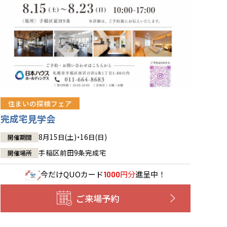
住まいの探検フェア
完成宅見学会
8月15日(土)・16日(日)
開催期間
手稲区前田9条完成宅
開催場所
今だけ
QUOカード
円分
進呈中！
1000
ご来場予約