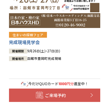
住まいの探検フェア
完成現場見学会
9月26日(土)・27日(日)
開催期間
函館市豊岡町完成現場
開催場所
今だけ
QUOカード
円分
進呈中！
1000
ご来場予約