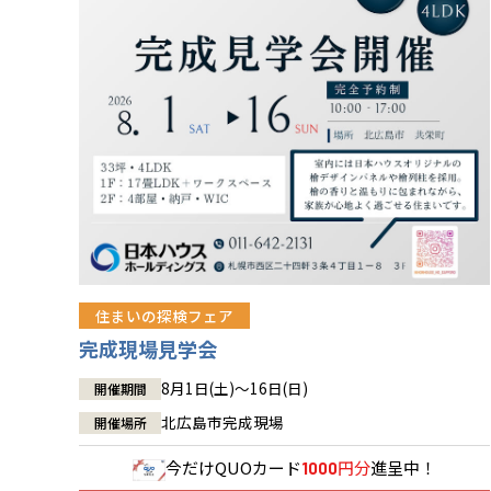
住まいの探検フェア
完成現場見学会
8月1日(土)～16日(日)
開催期間
北広島市完成現場
開催場所
今だけ
QUOカード
円分
進呈中！
1000