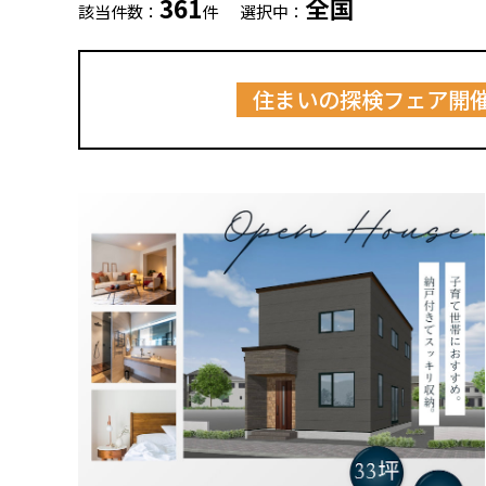
361
全国
該当件数：
件
選択中：
住まいの探検フェア開