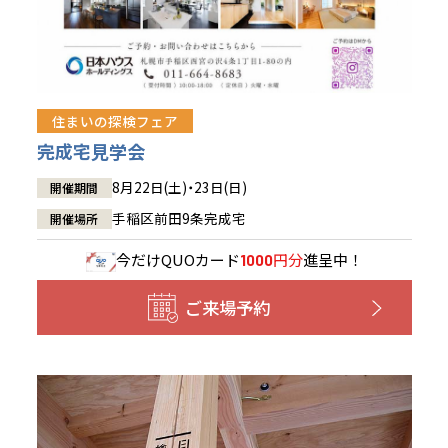
住まいの探検フェア
完成宅見学会
8月22日(土)・23日(日)
開催期間
手稲区前田9条完成宅
開催場所
今だけ
QUOカード
円分
進呈中！
1000
ご来場予約