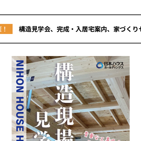
催！
構造見学会、完成・入居宅案内、家づくり
全国の展示場
お近くのイベント
北海道
北海道
札幌
札幌
札幌
東北
東北
小樽