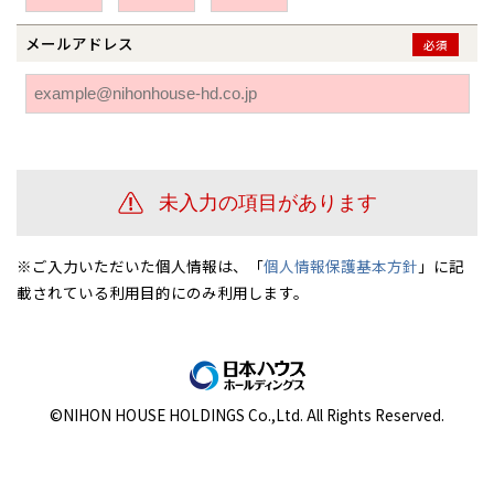
伊勢崎
広島
宮崎
鹿児島県
鹿児島
メールアドレス
必須
山口
鹿児島
徳島
長崎
高知
沖縄
※ご入力いただいた個人情報は、「
個人情報保護基本方針
」に記
載されている利用目的にのみ利用します。
©NIHON HOUSE HOLDINGS Co.,Ltd. All Rights Reserved.