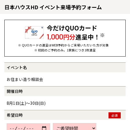
日本ハウスHD イベント来場予約フォーム
今だけQUOカード
※
1,000
円分
進呈中！
※ QUOカードの進呈はWEB予約からご来場いただいた方が対象
※ 初回のご予約のみ。1家族につき1枚進呈
イベント名
全国の展示場
お近くのイベント
お住まい造り相談会
北海道
北海道
開催日時
8月1日(土)～30日(日)
札幌
札幌
札幌
東北
東北
小樽
希望日時
必須
青森県
八戸
道央
青森
甲信越・北陸
甲信越・北陸
道央
苫小牧千歳
青森
小樽