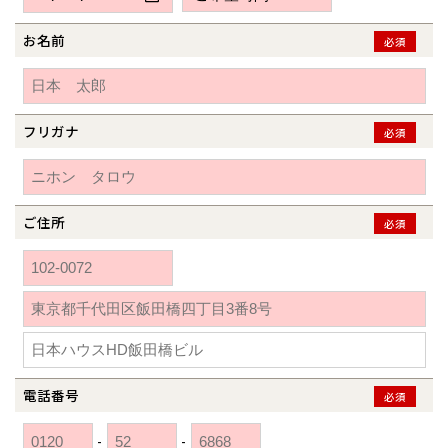
新潟県
新潟
道北
秋田
新潟
関東
関東
秋田県
秋田
長岡
道北
旭川
お名前
必須
東京都
世田谷
道南
岩手
山梨
東京
東海
東海
岩手県
盛岡
山梨県
甲府
道南
函館
八王子
北上
室蘭
愛知県
名古屋
道東
山形
長野
神奈川
愛知
近畿
近畿
長野県
長野
神奈川県
横浜
山形県
山形
豊橋
フリガナ
松本
必須
道東
帯広
湘南
大阪府
大阪
釧路
宮城
富山
埼玉
岐阜
大阪
中国・四国
中国・四国
相模
宮城県
仙台
岐阜県
岐阜
富山県
富山
京都府
京都
埼玉県
埼玉
岡山県
岡山
福島県
郡山
福島
石川
千葉
静岡
京都
岡山
九州
九州
静岡県
静岡
石川県
金沢
ご住所
必須
所沢
福島
浜松
兵庫県
姫路
香川県
高松
いわき
福岡県
福岡
福井県
福井
福井
茨城
三重
兵庫
香川
福岡
千葉県
千葉
分譲マンション
会津
三重県
四日市
奈良県
奈良
柏
愛媛県
松山
佐賀県
佐賀
栃木
奈良
愛媛
佐賀
※現住所のある都道府県以外の建築予定地の方でも
現住所の有るお近
茨城県
水戸
熊本県
熊本
くの展示場又は店舗にお問合せください。
移住の計画の方もご相談対
群馬
滋賀
鳥取
熊本
応します。お気軽にご相談ください。
栃木県
宇都宮
大分県
大分
小山
電話番号
必須
和歌山
島根
大分
宮崎県
宮崎
群馬県
群馬
-
-