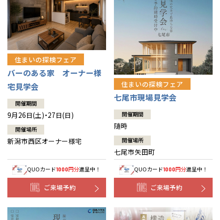
住まいの探検フェア
バーのある家 オーナー様
住まいの探検フェア
宅見学会
七尾市現場見学会
開催期間
9月26日(土)・27日(日)
開催期間
随時
開催場所
新潟市西区オーナー様宅
開催場所
七尾市矢田町
QUOカード
円分
進呈中！
QUOカード
円分
進呈中！
1000
1000
ご来場予約
ご来場予約