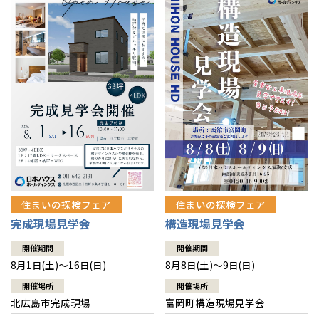
感謝訪問・長期保証
理想の木材「檜」
平屋の家
選ばれる理由
賃貸併用住宅のメリット
分譲住宅・土地
直営工事
外観・インテリア集
リフォームの流れ
安心のサポートシステム
分譲マンション
1メーターモジュール
WEB住宅展示場
介護保険利用で快適リフォーム
商品紹介
分譲マンション トップ
トランクルーム
冷暖房標準装備
暮らし方提案
展示場案内
ワザックとは
会社情報
24時間対応コールセンター
住まいのコラム
高い信頼性
会社情報 トップ
お問い合わせ
デザイン賞各種受賞
住まいのお手入れ集
安心の管理体制
住まいの探検フェア
住まいの探検フェア
ニュースリリース
会員サイト
完成現場見学会
構造現場見学会
セントラルヒーティング
ギャラリー
代表ごあいさつ
開催期間
開催期間
8月1日(土)～16日(日)
8月8日(土)～9日(日)
企業理念
開催場所
開催場所
北広島市完成現場
富岡町構造現場見学会
会社概要