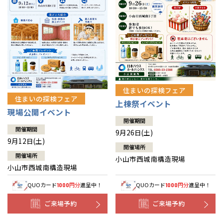
住まいの探検フェア
住まいの探検フェア
上棟祭イベント
現場公開イベント
開催期間
開催期間
9月26日(土)
9月12日(土)
開催場所
開催場所
小山市西城南構造現場
小山市西城南構造現場
QUOカード
円分
進呈中！
QUOカード
円分
進呈中！
1000
1000
ご来場予約
ご来場予約