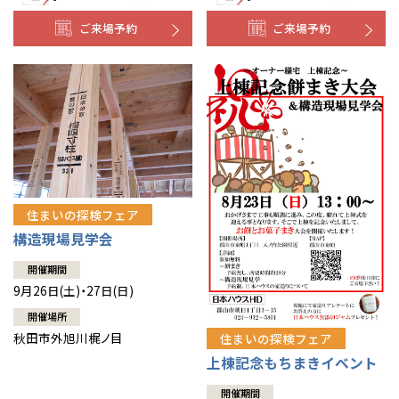
ご来場予約
ご来場予約
住まいの探検フェア
構造現場見学会
開催期間
9月26日(土)・27日(日)
開催場所
秋田市外旭川梶ノ目
住まいの探検フェア
上棟記念もちまきイベント
開催期間