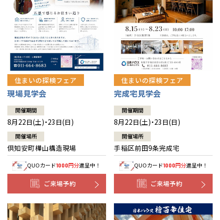
北海道
北海道
札幌
札幌
札幌
東北
東北
小樽
青森県
八戸
道央
青森
甲信越・北陸
甲信越・北陸
道央
苫小牧千歳
青森
小樽
新潟県
新潟
住まいの探検フェア
住まいの探検フェア
道北
秋田
新潟
関東
関東
秋田県
秋田
長岡
道北
旭川
現場見学会
完成宅見学会
東京都
世田谷
道南
岩手
山梨
東京
東海
東海
岩手県
盛岡
山梨県
甲府
開催期間
開催期間
道南
函館
八王子
北上
8月22日(土)・23日(日)
8月22日(土)・23日(日)
室蘭
愛知県
名古屋
道東
山形
長野
神奈川
愛知
近畿
近畿
長野県
長野
神奈川県
横浜
山形県
山形
開催場所
開催場所
豊橋
松本
道東
帯広
湘南
倶知安町樺山構造現場
手稲区前田9条完成宅
大阪府
大阪
釧路
宮城
富山
埼玉
岐阜
大阪
中国・四国
中国・四国
相模
宮城県
仙台
岐阜県
岐阜
富山県
富山
QUOカード
円分
進呈中！
QUOカード
円分
進呈中！
1000
1000
京都府
京都
埼玉県
埼玉
岡山県
岡山
福島県
郡山
福島
石川
千葉
静岡
京都
岡山
九州
九州
静岡県
静岡
石川県
金沢
ご来場予約
ご来場予約
所沢
福島
浜松
兵庫県
姫路
香川県
高松
いわき
福岡県
福岡
福井県
福井
福井
茨城
三重
兵庫
香川
福岡
千葉県
千葉
分譲マンション
会津
三重県
四日市
奈良県
奈良
柏
愛媛県
松山