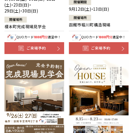
開催期間
(土)・23日(日)・
9月12日(土)・13日(日)
29日(土)・30日(日)
開催場所
開催場所
函館市堀川町構造現場
榎本町完成現場見学会
QUOカード
円分
進呈中！
QUOカード
円分
進呈中！
1000
1000
ご来場予約
ご来場予約