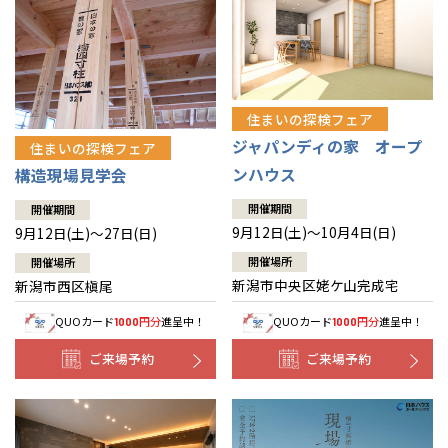
住まいの探検フェア
ジャパンディの家 オープ
住まいの探検フェア
ンハウス
構造現場見学会
開催期間
開催期間
9月12日(土)～10月4日(日)
9月12日(土)～27日(日)
開催場所
開催場所
新潟市中央区姥ケ山完成宅
新潟市西区槇尾
QUOカード
円分
進呈中！
QUOカード
円分
進呈中！
1000
1000
ご来場予約
ご来場予約