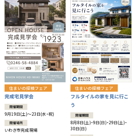
住まいの探検フェア
住まいの探検フェア
完成宅見学会
フルタイルの家を見に行こ
う
開催期間
9月19日(土)～23日(水・祝)
開催期間
8月8日(土)・9日(日)・29日(土)・
開催場所
30日(日)
いわき市完成現場