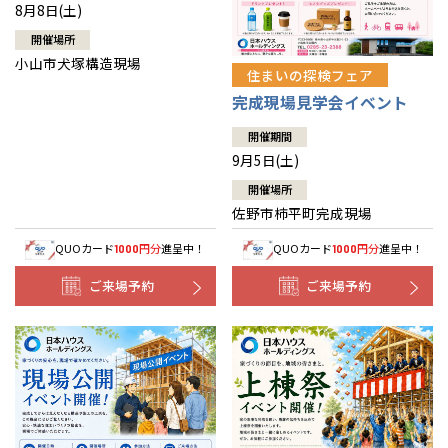
8月8日(土)
開催場所
小山市犬塚構造現場
住まいの探検フェア
完成現場見学会イベント
開催期間
9月5日(土)
開催場所
佐野市柿平町完成現場
QUOカード
円分
進呈中！
QUOカード
円分
進呈中！
1000
1000
ご来場予約
ご来場予約