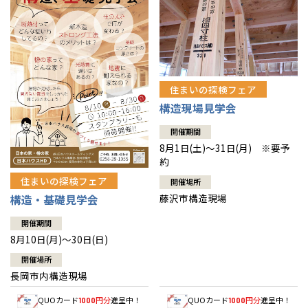
住まいの探検フェア
構造現場見学会
開催期間
8月1日(土)～31日(月) ※要予
約
住まいの探検フェア
開催場所
藤沢市構造現場
構造・基礎見学会
開催期間
8月10日(月)～30日(日)
開催場所
長岡市内構造現場
QUOカード
円分
進呈中！
QUOカード
円分
進呈中！
1000
1000