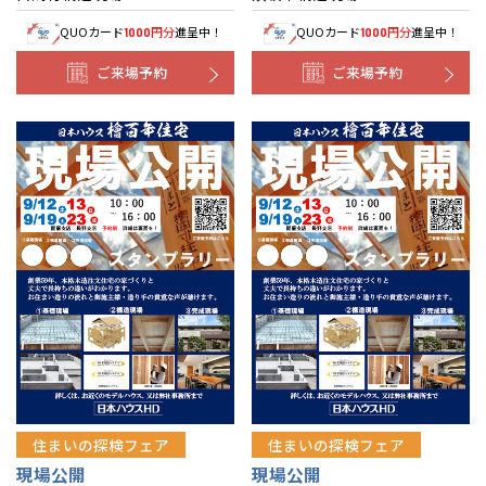
QUOカード
円分
進呈中！
QUOカード
円分
進呈中！
1000
1000
ご来場予約
ご来場予約
住まいの探検フェア
住まいの探検フェア
現場公開
現場公開