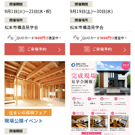
開催期間
開催期間
9月1日(火)～23日(水・祝)
9月19日(土)～30日(水)
開催場所
開催場所
松本市構造見学会
松本市構造見学会
QUOカード
円分
進呈中！
QUOカード
円分
進呈中！
1000
1000
ご来場予約
ご来場予約
住まいの探検フェア
現場公開イベント
開催期間