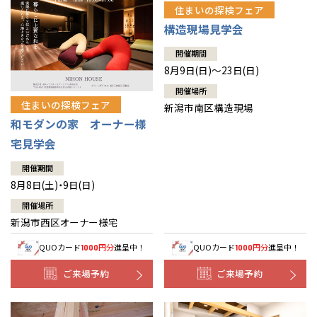
住まいの探検フェア
構造現場見学会
開催期間
8月9日(日)～23日(日)
開催場所
住まいの探検フェア
新潟市南区構造現場
和モダンの家 オーナー様
宅見学会
開催期間
8月8日(土)・9日(日)
開催場所
新潟市西区オーナー様宅
QUOカード
円分
進呈中！
QUOカード
円分
進呈中！
1000
1000
ご来場予約
ご来場予約