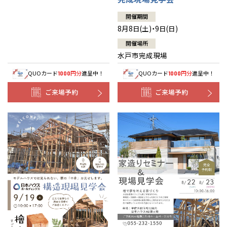
開催期間
8月8日(土)・9日(日)
開催場所
水戸市完成現場
QUOカード
円分
進呈中！
QUOカード
円分
進呈中！
1000
1000
ご来場予約
ご来場予約