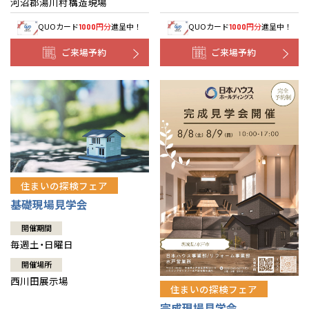
河沼郡湯川村構造現場
QUOカード
円分
進呈中！
QUOカード
円分
進呈中！
1000
1000
ご来場予約
ご来場予約
住まいの探検フェア
基礎現場見学会
開催期間
毎週土・日曜日
開催場所
西川田展示場
住まいの探検フェア
完成現場見学会