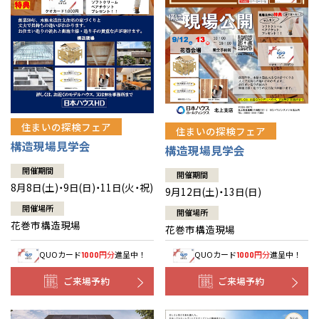
住まいの探検フェア
住まいの探検フェア
構造現場見学会
構造現場見学会
開催期間
開催期間
8月8日(土)・9日(日)・11日(火・祝)
9月12日(土)・13日(日)
開催場所
開催場所
花巻市構造現場
花巻市構造現場
QUOカード
円分
進呈中！
QUOカード
円分
進呈中！
1000
1000
ご来場予約
ご来場予約