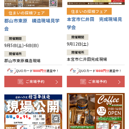
住まいの探検フェア
住まいの探検フェア
本宮市仁井田 完成現場見
郡山市東原 構造現場見学
学会
会
開催期間
開催期間
9月12日(土)
9月5日(土)・6日(日)
開催場所
開催場所
本宮市仁井田完成現場
郡山市東原構造現場
QUOカード
円分
進呈中！
QUOカード
円分
進呈中！
1000
1000
ご来場予約
ご来場予約