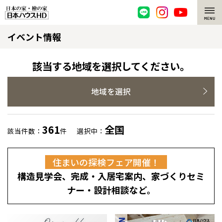
イベント情報
脱炭素・檜の家
環境にやさしい、脱炭素社会の住宅
選ばれる理由
該当する地域を選択してください。
檜・木造住宅
檜の魅力
地域を選択
耐震構造
檜の魅力 トップ
注文住宅
361
全国
該当件数：
件
選択中：
高耐久住宅
檜と日本人
注文住宅 トップ
施工事例
住まいの探検フェア開催！
高断熱・高気密の家
1000年を超えて生きる檜
グレートステージ
リフォーム
構造見学会、完成・入居宅案内、家づくりセミ
エネルギー自給自足
知られざる檜の効果・作用
クレステージ
リフォーム トップ
資産活用
ナー・設計相談など。
ZEH特集
檜の住まいデザイン
施工事例
リフォームメニュー
資産活用 トップ
買取サービス