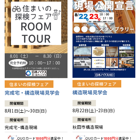
佐賀県
佐賀
栃木
奈良
愛媛
佐賀
※現住所のある都道府県以外の建築予定地の方でも
現住所の有るお近
茨城県
水戸
熊本県
熊本
くの展示場又は店舗にお問合せください。
移住の計画の方もご相談対
群馬
滋賀
鳥取
熊本
応します。お気軽にご相談ください。
栃木県
宇都宮
大分県
大分
小山
和歌山
島根
大分
宮崎県
宮崎
群馬県
群馬
伊勢崎
広島
宮崎
鹿児島県
鹿児島
山口
鹿児島
徳島
長崎
住まいの探検フェア
住まいの探検フェア
構造現場見学会
完成宅・構造現場見学会
高知
沖縄
開催期間
開催期間
8月22日(土)・23日(日)
8月1日(土)～30日(日)
開催場所
開催場所
秋田市構造現場
完成宅・構造現場
QUOカード
円分
進呈中！
QUOカード
円分
進呈中！
1000
1000