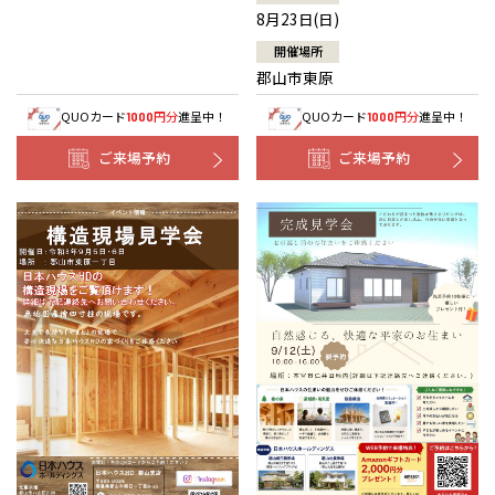
8月23日(日)
開催場所
郡山市東原
QUOカード
円分
進呈中！
QUOカード
円分
進呈中！
1000
1000
ご来場予約
ご来場予約