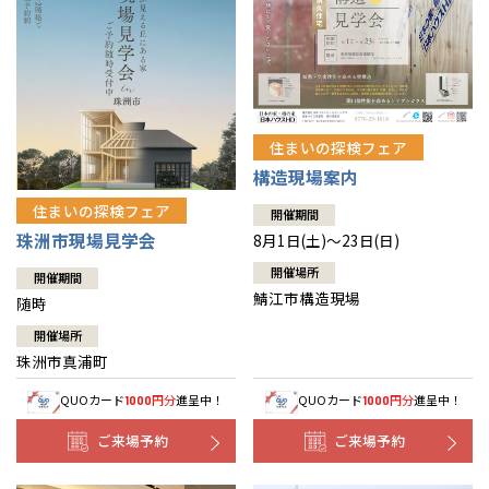
住まいの探検フェア
構造現場案内
住まいの探検フェア
開催期間
珠洲市現場見学会
8月1日(土)～23日(日)
開催場所
開催期間
鯖江市構造現場
随時
開催場所
珠洲市真浦町
QUOカード
円分
進呈中！
QUOカード
円分
進呈中！
1000
1000
ご来場予約
ご来場予約