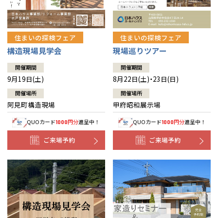
住まいの探検フェア
住まいの探検フェア
構造現場見学会
現場巡りツアー
開催期間
開催期間
9月19日(土)
8月22日(土)・23日(日)
開催場所
開催場所
阿見町構造現場
甲府昭和展示場
QUOカード
円分
進呈中！
QUOカード
円分
進呈中！
1000
1000
ご来場予約
ご来場予約