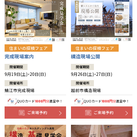
住まいの探検フェア
住まいの探検フェア
完成現場案内
構造現場公開
開催期間
開催期間
9月19日(土)・20日(日)
9月26日(土)・27日(日)
開催場所
開催場所
鯖江市完成現場
越前市構造現場
QUOカード
円分
進呈中！
QUOカード
円分
進呈中！
1000
1000
ご来場予約
ご来場予約