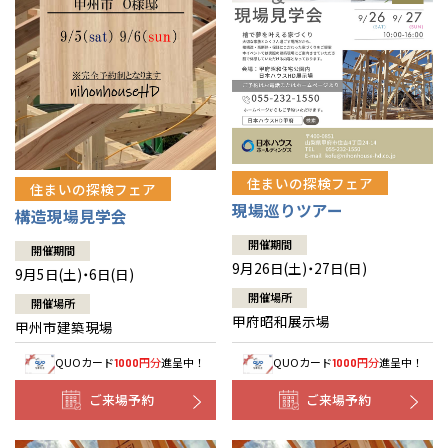
住まいの探検フェア
住まいの探検フェア
現場巡りツアー
構造現場見学会
開催期間
開催期間
9月26日(土)・27日(日)
9月5日(土)・6日(日)
開催場所
開催場所
甲府昭和展示場
甲州市建築現場
QUOカード
円分
進呈中！
QUOカード
円分
進呈中！
1000
1000
ご来場予約
ご来場予約