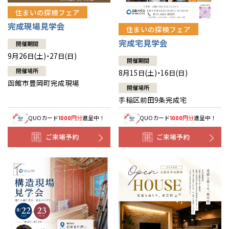
住まいの探検フェア
完成現場見学会
住まいの探検フェア
完成宅見学会
開催期間
9月26日(土)・27日(日)
開催期間
開催場所
8月15日(土)・16日(日)
函館市豊岡町完成現場
開催場所
手稲区前田9条完成宅
QUOカード
円分
進呈中！
QUOカード
円分
進呈中！
1000
1000
ご来場予約
ご来場予約
全国の展示場
お近くのイベント