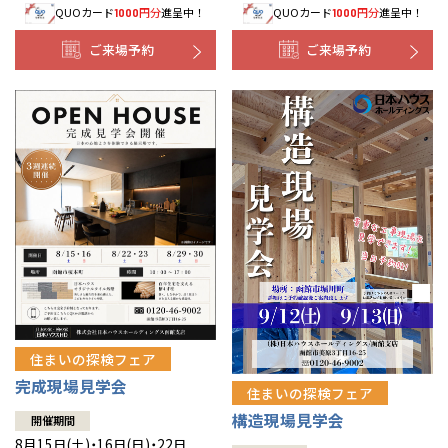
QUOカード
円分
進呈中！
QUOカード
円分
進呈中！
1000
1000
事業部紹介
ご来場予約
ご来場予約
IR情報
木材調達指針
グループ会社紹介
CMギャラリー
採用情報
住まいの探検フェア
完成現場見学会
住まいの探検フェア
構造現場見学会
開催期間
8月15日(土)・16日(日)・22日