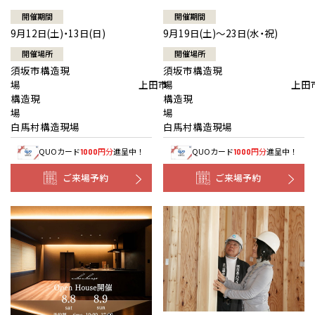
開催期間
開催期間
9月12日(土)・13日(日)
9月19日(土)～23日(水・祝)
開催場所
開催場所
須坂市構造現
須坂市構造現
場 上田市
場 上田
構造現
構造現
場
白馬村構造現場
白馬村構造現場
QUOカード
円分
進呈中！
QUOカード
円分
進呈中！
1000
1000
ご来場予約
ご来場予約