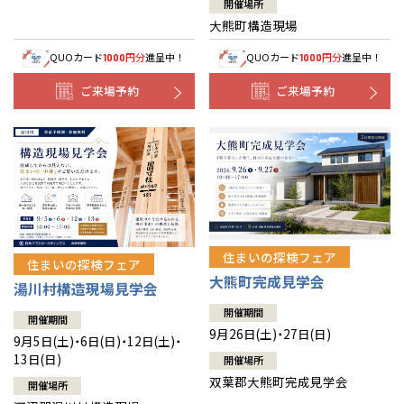
開催場所
大熊町構造現場
QUOカード
円分
進呈中！
QUOカード
円分
進呈中！
1000
1000
ご来場予約
ご来場予約
住まいの探検フェア
住まいの探検フェア
大熊町完成見学会
湯川村構造現場見学会
開催期間
開催期間
9月26日(土)・27日(日)
9月5日(土)・6日(日)・12日(土)・
13日(日)
開催場所
双葉郡大熊町完成見学会
開催場所