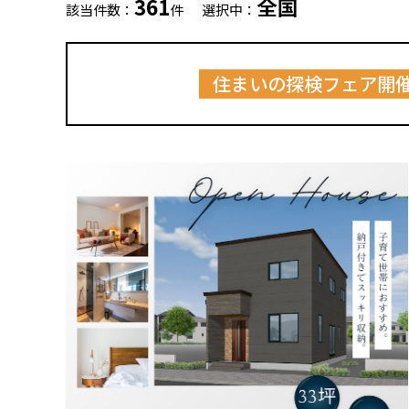
361
全国
該当件数：
件
選択中：
住まいの探検フェア開