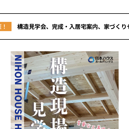
催！
構造見学会、完成・入居宅案内、家づくり
全国の展示場
お近くのイベント
北海道
北海道
札幌
札幌
札幌
東北
東北
小樽