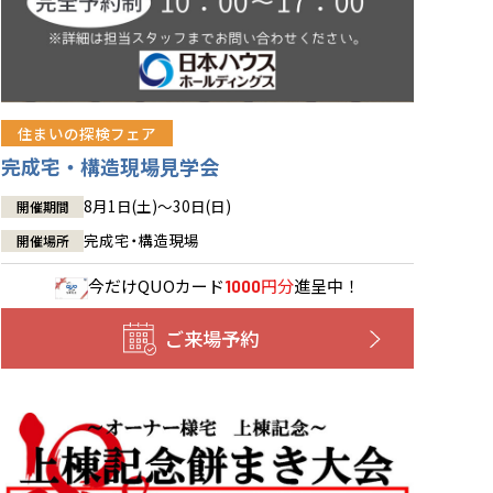
住まいの探検フェア
完成宅・構造現場見学会
8月1日(土)～30日(日)
開催期間
完成宅・構造現場
開催場所
今だけ
QUOカード
円分
進呈中！
1000
ご来場予約