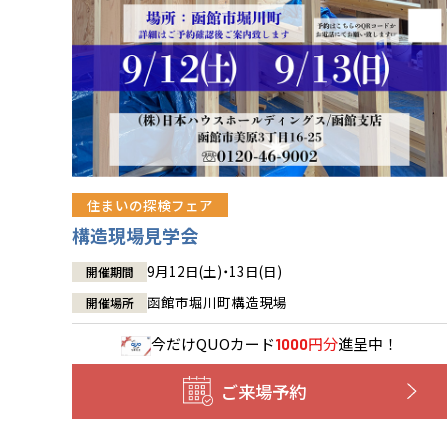
住まいの探検フェア
構造現場見学会
9月12日(土)・13日(日)
開催期間
函館市堀川町構造現場
開催場所
今だけ
QUOカード
円分
進呈中！
1000
ご来場予約