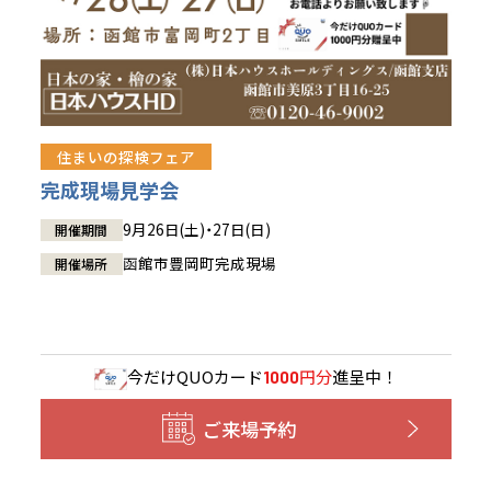
住まいの探検フェア
完成現場見学会
9月26日(土)・27日(日)
開催期間
函館市豊岡町完成現場
開催場所
今だけ
QUOカード
円分
進呈中！
1000
ご来場予約