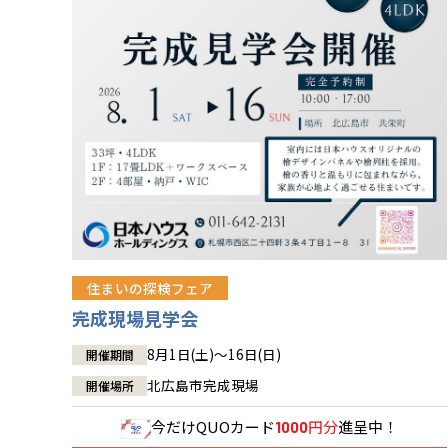
住まいの探検フェア
完成現場見学会
8月1日(土)～16日(日)
開催期間
北広島市完成現場
開催場所
今だけ
QUOカード
円分
進呈中！
1000