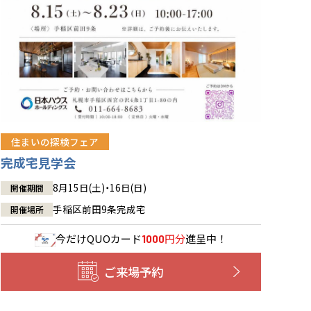
住まいの探検フェア
完成宅見学会
8月15日(土)・16日(日)
開催期間
手稲区前田9条完成宅
開催場所
今だけ
QUOカード
円分
進呈中！
1000
ご来場予約