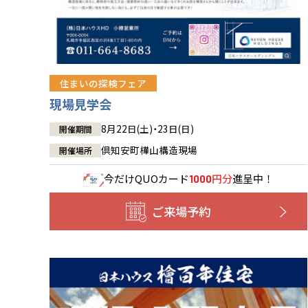
住まいの探検フェア
現場見学会
8月22日(土)・23日(日)
開催期間
倶知安町樺山構造現場
開催場所
今だけ
QUOカード
円分
進呈中！
1000
ご来場予約