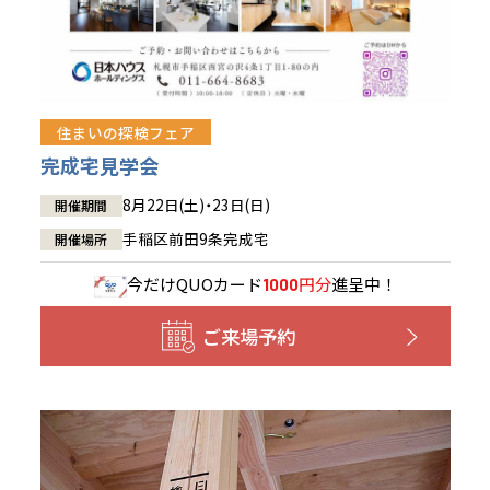
住まいの探検フェア
完成宅見学会
8月22日(土)・23日(日)
開催期間
手稲区前田9条完成宅
開催場所
今だけ
QUOカード
円分
進呈中！
1000
ご来場予約