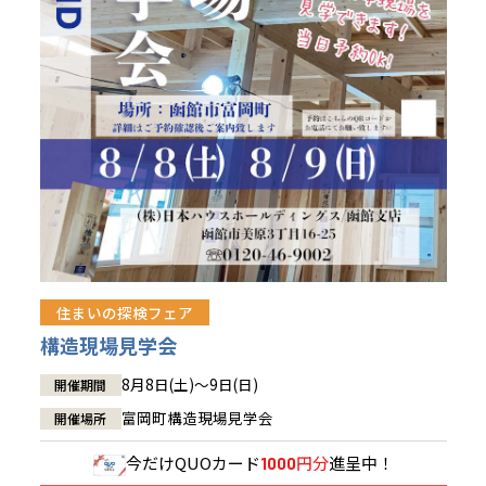
青森県
八戸
道央
青森
甲信越・北陸
甲信越・北陸
道央
苫小牧千歳
青森
小樽
新潟県
新潟
道北
秋田
新潟
関東
関東
秋田県
秋田
長岡
道北
旭川
東京都
世田谷
道南
岩手
山梨
東京
東海
東海
岩手県
盛岡
山梨県
甲府
道南
函館
八王子
北上
室蘭
愛知県
名古屋
道東
山形
長野
神奈川
愛知
近畿
近畿
長野県
長野
神奈川県
横浜
山形県
山形
豊橋
松本
道東
帯広
湘南
大阪府
大阪
釧路
宮城
富山
埼玉
岐阜
大阪
中国・四国
中国・四国
相模
宮城県
仙台
岐阜県
岐阜
富山県
富山
京都府
京都
埼玉県
埼玉
岡山県
岡山
福島県
郡山
福島
石川
千葉
静岡
京都
岡山
九州
九州
静岡県
静岡
石川県
金沢
所沢
福島
浜松
住まいの探検フェア
兵庫県
姫路
香川県
高松
いわき
福岡県
福岡
福井県
福井
福井
茨城
三重
兵庫
香川
福岡
構造現場見学会
千葉県
千葉
会津
三重県
四日市
分譲マンション
奈良県
奈良
柏
愛媛県
松山
佐賀県
佐賀
8月8日(土)～9日(日)
開催期間
栃木
奈良
愛媛
佐賀
茨城県
水戸
富岡町構造現場見学会
開催場所
熊本県
熊本
※現住所のある都道府県以外の建築予定地の方でも
群馬
滋賀
鳥取
熊本
現住所の有るお近くの展示場又は店舗にお問合せください。
栃木県
宇都宮
今だけ
QUOカード
円分
進呈中！
1000
大分県
大分
小山
移住の計画の方もご相談対応します。お気軽にご相談ください。