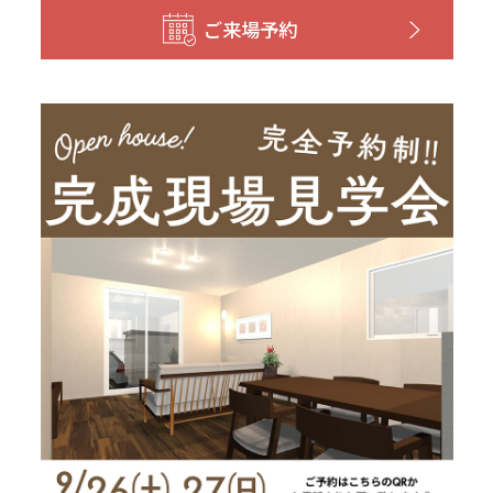
和歌山
島根
大分
ご来場予約
宮崎県
宮崎
群馬県
群馬
伊勢崎
広島
宮崎
鹿児島県
鹿児島
山口
鹿児島
徳島
長崎
高知
沖縄