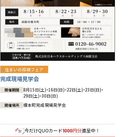
住まいの探検フェア
完成現場見学会
8月15日(土)・16日(日)・22日(土)・23日(日)・
開催期間
29日(土)・30日(日)
榎本町完成現場見学会
開催場所
今だけ
QUOカード
円分
進呈中！
1000