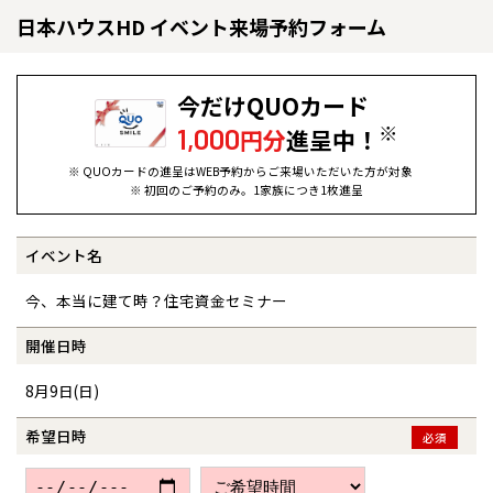
日本ハウスHD イベント来場予約フォーム
今だけQUOカード
※
1,000
円分
進呈中！
※ QUOカードの進呈はWEB予約からご来場いただいた方が対象
※ 初回のご予約のみ。1家族につき1枚進呈
イベント名
全国の展示場
お近くのイベント
今、本当に建て時？住宅資金セミナー
北海道
北海道
開催日時
8月9日(日)
札幌
札幌
札幌
東北
東北
小樽
希望日時
必須
青森県
八戸
道央
青森
甲信越・北陸
甲信越・北陸
道央
苫小牧千歳
青森
小樽