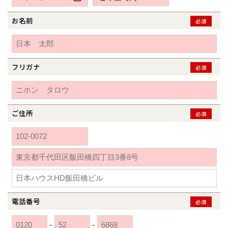
新潟県
新潟
道北
秋田
新潟
関東
関東
秋田県
秋田
長岡
道北
旭川
お名前
必須
東京都
世田谷
道南
岩手
山梨
東京
東海
東海
岩手県
盛岡
山梨県
甲府
道南
函館
八王子
北上
室蘭
愛知県
名古屋
道東
山形
長野
神奈川
愛知
近畿
近畿
長野県
長野
神奈川県
横浜
山形県
山形
豊橋
フリガナ
松本
必須
道東
帯広
湘南
大阪府
大阪
釧路
宮城
富山
埼玉
岐阜
大阪
中国・四国
中国・四国
相模
宮城県
仙台
岐阜県
岐阜
富山県
富山
京都府
京都
埼玉県
埼玉
岡山県
岡山
福島県
郡山
福島
石川
千葉
静岡
京都
岡山
九州
九州
静岡県
静岡
石川県
金沢
ご住所
必須
所沢
福島
浜松
兵庫県
姫路
香川県
高松
いわき
福岡県
福岡
福井県
福井
福井
茨城
三重
兵庫
香川
福岡
千葉県
千葉
分譲マンション
会津
三重県
四日市
奈良県
奈良
柏
愛媛県
松山
佐賀県
佐賀
栃木
奈良
愛媛
佐賀
※現住所のある都道府県以外の建築予定地の方でも
現住所の有るお近
茨城県
水戸
熊本県
熊本
くの展示場又は店舗にお問合せください。
移住の計画の方もご相談対
群馬
滋賀
鳥取
熊本
応します。お気軽にご相談ください。
栃木県
宇都宮
大分県
大分
小山
電話番号
必須
和歌山
島根
大分
宮崎県
宮崎
群馬県
群馬
-
-