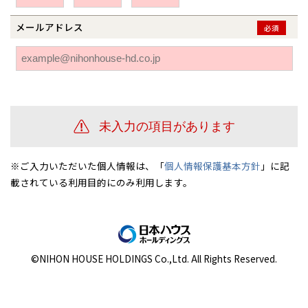
伊勢崎
広島
宮崎
鹿児島県
鹿児島
メールアドレス
必須
山口
鹿児島
徳島
長崎
高知
沖縄
※ご入力いただいた個人情報は、「
個人情報保護基本方針
」に記
載されている利用目的にのみ利用します。
©NIHON HOUSE HOLDINGS Co.,Ltd. All Rights Reserved.