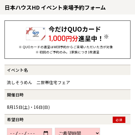
日本ハウスHD イベント来場予約フォーム
今だけQUOカード
※
1,000
円分
進呈中！
※ QUOカードの進呈はWEB予約からご来場いただいた方が対象
※ 初回のご予約のみ。1家族につき1枚進呈
イベント名
全国の展示場
お近くのイベント
流しそうめん 二世帯住宅フェア
北海道
北海道
開催日時
8月15日(土)・16日(日)
札幌
札幌
札幌
東北
東北
小樽
希望日時
必須
青森県
八戸
道央
青森
甲信越・北陸
甲信越・北陸
道央
苫小牧千歳
青森
小樽