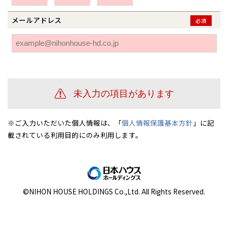
伊勢崎
広島
宮崎
鹿児島県
鹿児島
メールアドレス
必須
山口
鹿児島
徳島
長崎
高知
沖縄
※ご入力いただいた個人情報は、「
個人情報保護基本方針
」に記
載されている利用目的にのみ利用します。
©NIHON HOUSE HOLDINGS Co.,Ltd. All Rights Reserved.