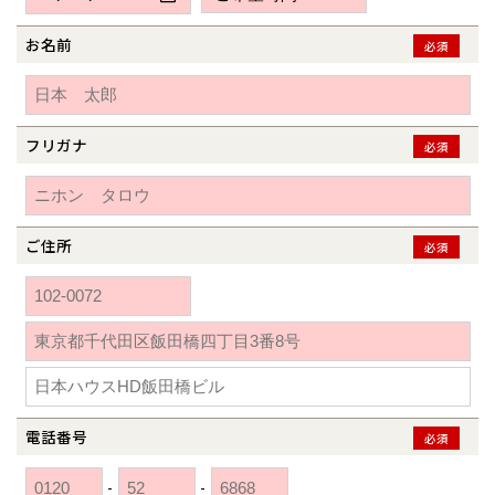
新潟県
新潟
道北
秋田
新潟
関東
関東
秋田県
秋田
長岡
道北
旭川
お名前
必須
東京都
世田谷
道南
岩手
山梨
東京
東海
東海
岩手県
盛岡
山梨県
甲府
道南
函館
八王子
北上
室蘭
愛知県
名古屋
道東
山形
長野
神奈川
愛知
近畿
近畿
長野県
長野
神奈川県
横浜
山形県
山形
豊橋
フリガナ
松本
必須
道東
帯広
湘南
大阪府
大阪
釧路
宮城
富山
埼玉
岐阜
大阪
中国・四国
中国・四国
相模
宮城県
仙台
岐阜県
岐阜
富山県
富山
京都府
京都
埼玉県
埼玉
岡山県
岡山
福島県
郡山
福島
石川
千葉
静岡
京都
岡山
九州
九州
静岡県
静岡
石川県
金沢
ご住所
必須
所沢
福島
浜松
兵庫県
姫路
香川県
高松
いわき
福岡県
福岡
福井県
福井
福井
茨城
三重
兵庫
香川
福岡
千葉県
千葉
分譲マンション
会津
三重県
四日市
奈良県
奈良
柏
愛媛県
松山
佐賀県
佐賀
栃木
奈良
愛媛
佐賀
※現住所のある都道府県以外の建築予定地の方でも
現住所の有るお近
茨城県
水戸
熊本県
熊本
くの展示場又は店舗にお問合せください。
移住の計画の方もご相談対
群馬
滋賀
鳥取
熊本
応します。お気軽にご相談ください。
栃木県
宇都宮
大分県
大分
小山
電話番号
必須
和歌山
島根
大分
宮崎県
宮崎
群馬県
群馬
-
-