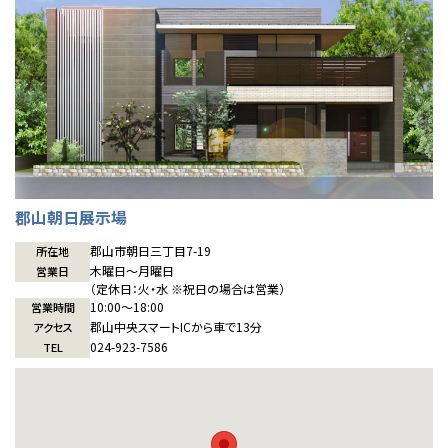
感謝訪問・長期保証
理想の木材「檜」
平屋の家
選ばれる理由
賃貸併用住宅のメリット
分譲住宅・土地
直営工事
外観・インテリア集
リフォームの流れ
安心のサポートシステム
分譲マンション
1メーターモジュール
WEB住宅展示場
介護保険利用で快適リフォーム
商品紹介
分譲マンション トップ
トランクルーム
冷暖房標準装備
暮らし方提案
展示場案内
ワザックとは
会社情報
郡山朝日展示場
24時間対応コールセンター
住まいのコラム
高い信頼性
会社情報 トップ
お問い合わせ
郡山市朝日三丁目7-19
所在地
木曜日〜月曜日
営業日
デザイン賞各種受賞
住まいのお手入れ集
安心の管理体制
ニュースリリース
会員サイト
（定休日：火・水 ※祝日の場合は営業）
10:00〜18:00
営業時間
セントラルヒーティング
郡山中央スマートICから車で13分
アクセス
ギャラリー
代表ごあいさつ
024-923-7586
TEL
企業理念
会社概要