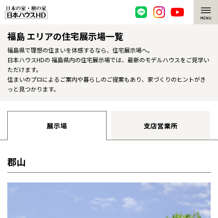
福島 エリアの住宅展示場一覧
脱炭素・檜の家
福島県で理想の住まいを体感するなら、住宅展示場へ。
日本ハウスHDの 福島県内の住宅展示場では、最新のモデルハウスをご見学い
環境にやさしい、脱炭素社会の住宅
選ばれる理由
ただけます。
住まいのプロによるご案内や暮らしのご提案もあり、家づくりのヒントがき
檜・木造住宅
檜の魅力
っと見つかります。
耐震構造
檜の魅力 トップ
注文住宅
展示場
支店営業所
高耐久住宅
檜と日本人
注文住宅 トップ
施工事例
高断熱・高気密の家
1000年を超えて生きる檜
グレートステージ
郡山
リフォーム
エネルギー自給自足
知られざる檜の効果・作用
クレステージ
リフォーム トップ
資産活用
ZEH特集
檜の住まいデザイン
施工事例
リフォームメニュー
資産活用 トップ
買取サービス