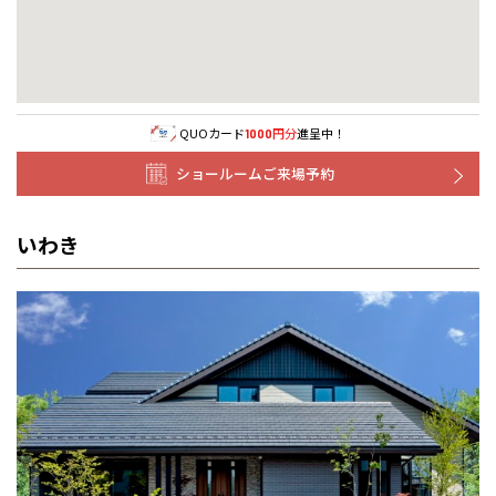
QUOカード
円分
進呈中！
1000
ショールームご来場予約
いわき