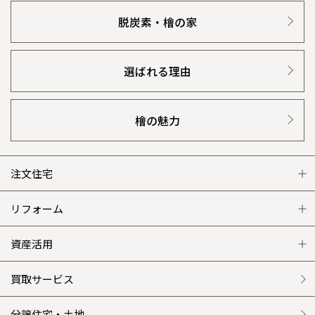
脱炭素・檜の家
選ばれる理由
檜の魅力
注文住宅
注文住宅 トップ
リフォーム
グレートステージ
リフォーム トップ
資産活用
クレステージ
リフォームメニュー
資産活用 トップ
買取サービス
施工事例
選ばれる理由
賃貸併用住宅のメリット
分譲住宅・土地