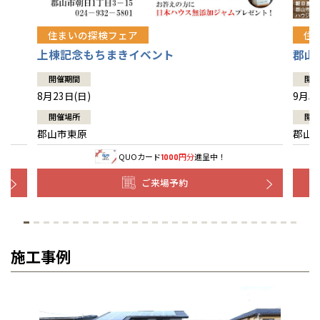
住まいの探検フェア
住
上棟記念もちまきイベント
郡山
開催期間
開催
8月23日(日)
9月5日
開催場所
開催
郡山市東原
郡山
QUOカード
円分
進呈中！
1000
ご来場予約
施工事例