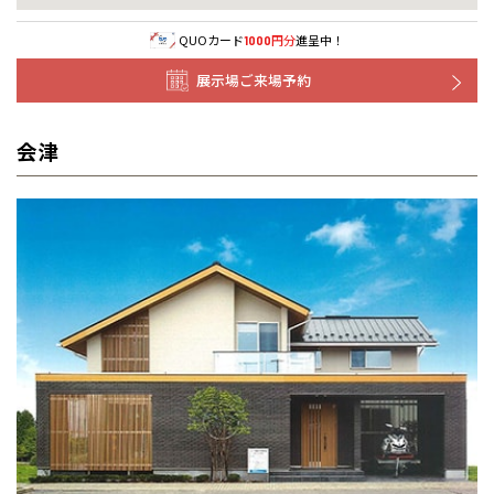
QUOカード
円分
進呈中！
1000
展示場ご来場予約
会津