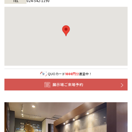
024-542-1190
TEL
QUOカード
円分
進呈中！
1000
展示場ご来場予約