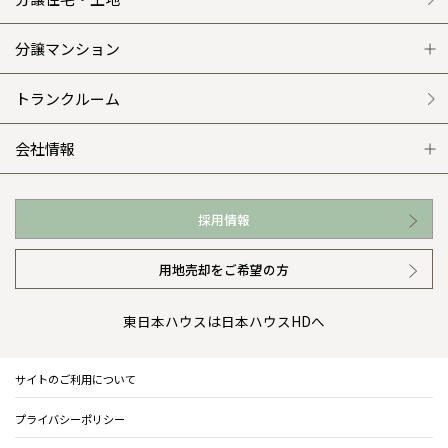
平屋の家
リフォームの流れ
安心のサポートシステム
分譲マンション
外観・インテリア集
介護保険利用で快適リフォーム
商品紹介
分譲マンション トップ
トランクルーム
WEB住宅展示場
カタログ請求（無料）
展示場案内
ワザックとは
会社情報
お近くの展示場
高い信頼性
会社情報 トップ
採用情報
イベント情報
安心の管理体制
ニュースリリース
用地売却をご希望の方
カタログ請求（無料）
ギャラリー
代表ごあいさつ
東日本ハウスは日本ハウスHDへ
暮らし方提案
企業理念
サイトのご利用について
住まいのコラム
会社概要
プライバシーポリシー