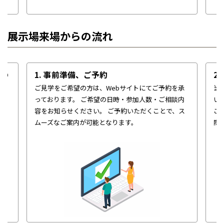
展示場来場からの流れ
せの
1. 事前準備、ご予約
2
ご見学をご希望の方は、Webサイトにてご予約を承
当
っております。
ご希望の日時・参加人数・ご相談内
い
計
容をお知らせください。
ご予約いただくことで、ス
こ
を
ムーズなご案内が可能となります。
際
ら