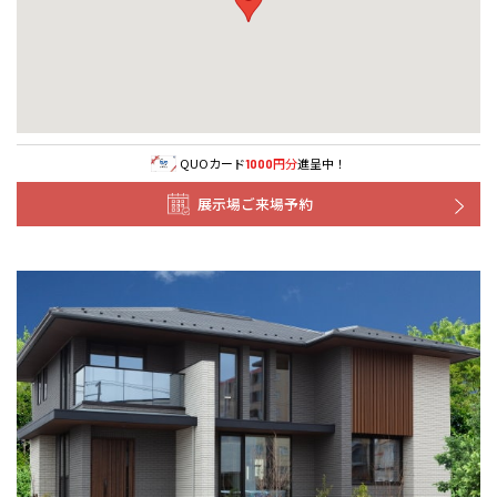
事業部紹介
IR情報
木材調達指針
QUOカード
円分
進呈中！
1000
展示場ご来場予約
グループ会社紹介
CMギャラリー
採用情報