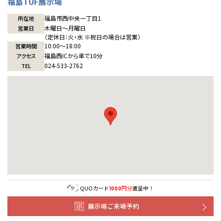
福島TUF展示場
宮崎県
宮崎
群馬県
群馬
福島市西中央一丁目1
伊勢崎
所在地
広島
宮崎
鹿児島県
鹿児島
木曜日〜月曜日
営業日
（定休日：火・水 ※祝日の場合は営業）
山口
鹿児島
10:00〜18:00
営業時間
福島西ICから車で10分
アクセス
024-533-2762
TEL
徳島
長崎
高知
沖縄
QUOカード
円分
進呈中！
1000
展示場ご来場予約