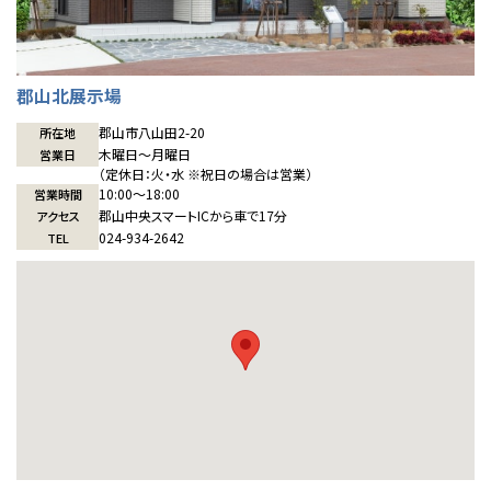
郡山北展示場
郡山市八山田2-20
所在地
木曜日〜月曜日
営業日
（定休日：火・水 ※祝日の場合は営業）
10:00〜18:00
営業時間
郡山中央スマートICから車で17分
アクセス
024-934-2642
TEL
全国の展示場
お近くのイベント
北海道
北海道
札幌
札幌
札幌
東北
東北
小樽
青森県
八戸
道央
青森
甲信越・北陸
甲信越・北陸