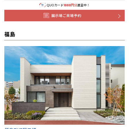
道央
苫小牧千歳
青森
QUOカード
円分
進呈中！
1000
小樽
新潟県
新潟
道北
秋田
新潟
関東
関東
秋田県
秋田
展示場ご来場予約
長岡
道北
旭川
東京都
世田谷
道南
岩手
山梨
東京
東海
東海
岩手県
盛岡
山梨県
甲府
道南
函館
八王子
北上
福島
室蘭
愛知県
名古屋
道東
山形
長野
神奈川
愛知
近畿
近畿
長野県
長野
神奈川県
横浜
山形県
山形
豊橋
松本
道東
帯広
湘南
大阪府
大阪
釧路
宮城
富山
埼玉
岐阜
大阪
中国・四国
中国・四国
相模
宮城県
仙台
岐阜県
岐阜
富山県
富山
京都府
京都
埼玉県
埼玉
岡山県
岡山
福島県
郡山
福島
石川
千葉
静岡
京都
岡山
九州
九州
静岡県
静岡
石川県
金沢
所沢
福島
浜松
兵庫県
姫路
香川県
高松
いわき
福岡県
福岡
福井県
福井
福井
茨城
三重
兵庫
香川
福岡
千葉県
千葉
分譲マンション
会津
三重県
四日市
奈良県
奈良
柏
愛媛県
松山
佐賀県
佐賀
栃木
奈良
愛媛
佐賀
※現住所のある都道府県以外の建築予定地の方でも
現住所の有るお近
茨城県
水戸
熊本県
熊本
くの展示場又は店舗にお問合せください。
移住の計画の方もご相談対
群馬
滋賀
鳥取
熊本
応します。お気軽にご相談ください。
栃木県
宇都宮
大分県
大分
小山
和歌山
島根
大分