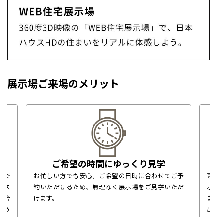
展示場ご来場のメリット
ご希望の時間にゆっくり見学
場で
お忙しい方でも安心。ご希望の日時に合わせてご予
専
なス
約いただけるため、無理なく展示場をご見学いただ
示
に合
けます。
ま
どう
出