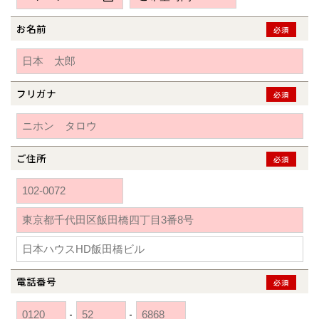
新潟県
新潟
道北
秋田
新潟
関東
関東
秋田県
秋田
長岡
道北
旭川
お名前
必須
東京都
世田谷
道南
岩手
山梨
東京
東海
東海
岩手県
盛岡
山梨県
甲府
道南
函館
八王子
北上
室蘭
愛知県
名古屋
道東
山形
長野
神奈川
愛知
近畿
近畿
長野県
長野
神奈川県
横浜
山形県
山形
豊橋
フリガナ
松本
必須
道東
帯広
湘南
大阪府
大阪
釧路
宮城
富山
埼玉
岐阜
大阪
中国・四国
中国・四国
相模
宮城県
仙台
岐阜県
岐阜
富山県
富山
京都府
京都
埼玉県
埼玉
岡山県
岡山
福島県
郡山
福島
石川
千葉
静岡
京都
岡山
九州
九州
静岡県
静岡
石川県
金沢
ご住所
必須
所沢
福島
浜松
兵庫県
姫路
香川県
高松
いわき
福岡県
福岡
福井県
福井
福井
茨城
三重
兵庫
香川
福岡
千葉県
千葉
分譲マンション
会津
三重県
四日市
奈良県
奈良
柏
愛媛県
松山
佐賀県
佐賀
栃木
奈良
愛媛
佐賀
※現住所のある都道府県以外の建築予定地の方でも
現住所の有るお近
茨城県
水戸
熊本県
熊本
くの展示場又は店舗にお問合せください。
移住の計画の方もご相談対
群馬
滋賀
鳥取
熊本
応します。お気軽にご相談ください。
栃木県
宇都宮
大分県
大分
小山
電話番号
必須
和歌山
島根
大分
宮崎県
宮崎
群馬県
群馬
-
-