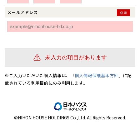
伊勢崎
広島
宮崎
鹿児島県
鹿児島
メールアドレス
必須
山口
鹿児島
徳島
長崎
高知
沖縄
※ご入力いただいた個人情報は、「
個人情報保護基本方針
」に記
載されている利用目的にのみ利用します。
©NIHON HOUSE HOLDINGS Co.,Ltd. All Rights Reserved.