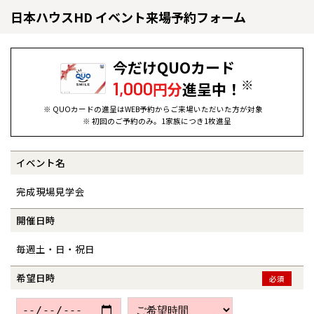
日本ハウスHD イベント来場予約フォーム
今だけQUOカード
※
1,000
円分
進呈中！
※ QUOカードの進呈はWEB予約からご来場いただいた方が対象
※ 初回のご予約のみ。1家族につき1枚進呈
イベント名
全国の展示場
お近くのイベント
完成現場見学会
北海道
北海道
開催日時
毎週土・日・祝日
札幌
札幌
札幌
東北
東北
小樽
希望日時
必須
青森県
八戸
道央
青森
甲信越・北陸
甲信越・北陸
道央
苫小牧千歳
青森
小樽