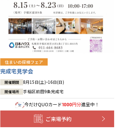
住まいの探検フェア
完成宅見学会
8月15日(土)・16日(日)
開催期間
手稲区前田9条完成宅
開催場所
今だけ
QUOカード
円分
進呈中！
1000
ご来場予約