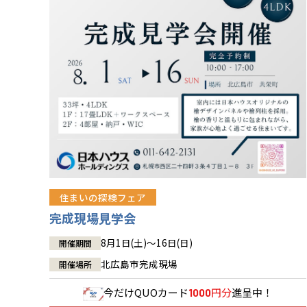
住まいの探検フェア
完成現場見学会
8月1日(土)～16日(日)
開催期間
北広島市完成現場
開催場所
今だけ
QUOカード
円分
進呈中！
1000