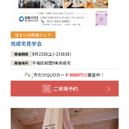
住まいの探検フェア
完成宅見学会
8月22日(土)・23日(日)
開催期間
手稲区前田9条完成宅
開催場所
今だけ
QUOカード
円分
進呈中！
1000
ご来場予約