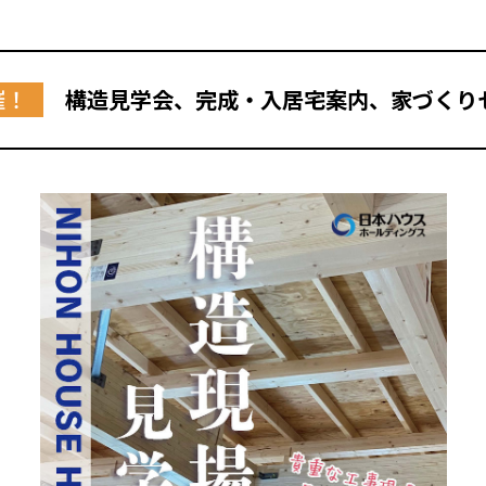
催！
構造見学会、完成・入居宅案内、家づくり
全国の展示場
お近くのイベント
北海道
北海道
札幌
札幌
札幌
東北
東北
小樽