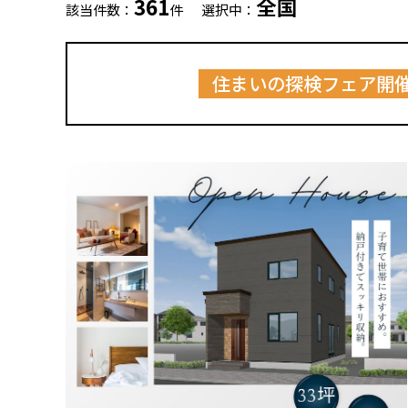
361
全国
該当件数：
件
選択中：
住まいの探検フェア開