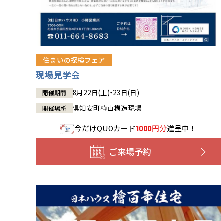
住まいの探検フェア
現場見学会
8月22日(土)・23日(日)
開催期間
倶知安町樺山構造現場
開催場所
今だけ
QUOカード
円分
進呈中！
1000
ご来場予約