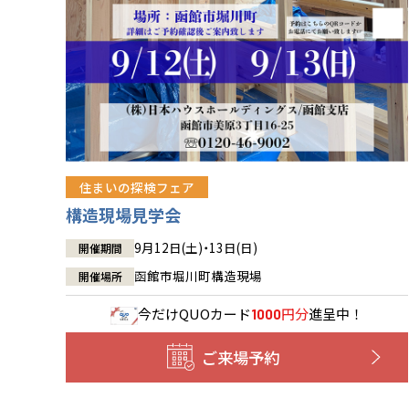
住まいの探検フェア
構造現場見学会
9月12日(土)・13日(日)
開催期間
函館市堀川町構造現場
開催場所
今だけ
QUOカード
円分
進呈中！
1000
ご来場予約