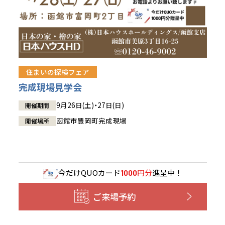
住まいの探検フェア
完成現場見学会
9月26日(土)・27日(日)
開催期間
函館市豊岡町完成現場
開催場所
今だけ
QUOカード
円分
進呈中！
1000
ご来場予約