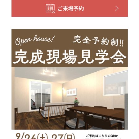
和歌山
島根
大分
ご来場予約
宮崎県
宮崎
群馬県
群馬
伊勢崎
広島
宮崎
鹿児島県
鹿児島
山口
鹿児島
徳島
長崎
高知
沖縄