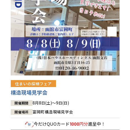
青森県
八戸
道央
青森
甲信越・北陸
甲信越・北陸
道央
苫小牧千歳
青森
小樽
新潟県
新潟
道北
秋田
新潟
関東
関東
秋田県
秋田
長岡
道北
旭川
東京都
世田谷
道南
岩手
山梨
東京
東海
東海
岩手県
盛岡
山梨県
甲府
道南
函館
八王子
北上
室蘭
愛知県
名古屋
道東
山形
長野
神奈川
愛知
近畿
近畿
長野県
長野
神奈川県
横浜
山形県
山形
豊橋
松本
道東
帯広
湘南
大阪府
大阪
釧路
宮城
富山
埼玉
岐阜
大阪
中国・四国
中国・四国
相模
宮城県
仙台
岐阜県
岐阜
富山県
富山
京都府
京都
埼玉県
埼玉
岡山県
岡山
福島県
郡山
福島
石川
千葉
静岡
京都
岡山
九州
九州
静岡県
静岡
石川県
金沢
所沢
福島
浜松
住まいの探検フェア
兵庫県
姫路
香川県
高松
いわき
福岡県
福岡
福井県
福井
福井
茨城
三重
兵庫
香川
福岡
構造現場見学会
千葉県
千葉
会津
三重県
四日市
分譲マンション
奈良県
奈良
柏
愛媛県
松山
佐賀県
佐賀
8月8日(土)～9日(日)
開催期間
栃木
奈良
愛媛
佐賀
茨城県
水戸
富岡町構造現場見学会
開催場所
熊本県
熊本
※現住所のある都道府県以外の建築予定地の方でも
群馬
滋賀
鳥取
熊本
現住所の有るお近くの展示場又は店舗にお問合せください。
栃木県
宇都宮
今だけ
QUOカード
円分
進呈中！
1000
大分県
大分
小山
移住の計画の方もご相談対応します。お気軽にご相談ください。