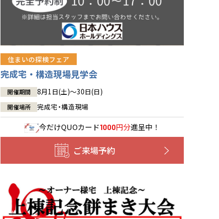
住まいの探検フェア
完成宅・構造現場見学会
8月1日(土)～30日(日)
開催期間
完成宅・構造現場
開催場所
今だけ
QUOカード
円分
進呈中！
1000
ご来場予約