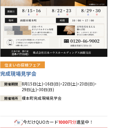
住まいの探検フェア
完成現場見学会
8月15日(土)・16日(日)・22日(土)・23日(日)・
開催期間
29日(土)・30日(日)
榎本町完成現場見学会
開催場所
今だけ
QUOカード
円分
進呈中！
1000