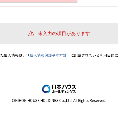
宮崎県
宮崎
群馬県
群馬
伊勢崎
広島
宮崎
鹿児島県
鹿児島
山口
鹿児島
徳島
長崎
高知
沖縄
いた個人情報は、「
個人情報保護基本方針
」に記載されている利用目的に
©NIHON HOUSE HOLDINGS Co.,Ltd. All Rights Reserved.