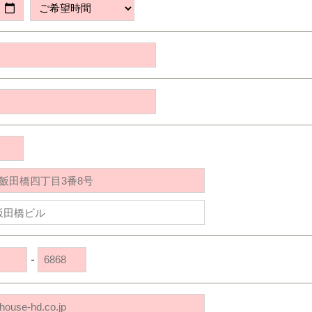
道央
苫小牧千歳
青森
小樽
新潟県
新潟
道北
秋田
新潟
関東
関東
秋田県
秋田
長岡
道北
旭川
東京都
世田谷
道南
岩手
山梨
東京
東海
東海
岩手県
盛岡
山梨県
甲府
道南
函館
八王子
北上
室蘭
愛知県
名古屋
道東
山形
長野
神奈川
愛知
近畿
近畿
長野県
長野
神奈川県
横浜
山形県
山形
豊橋
松本
道東
帯広
湘南
大阪府
大阪
釧路
宮城
富山
埼玉
岐阜
大阪
中国・四国
中国・四国
相模
宮城県
仙台
岐阜県
岐阜
富山県
富山
京都府
京都
埼玉県
埼玉
岡山県
岡山
福島県
郡山
福島
石川
千葉
静岡
京都
岡山
九州
九州
静岡県
静岡
石川県
金沢
所沢
福島
浜松
兵庫県
姫路
香川県
高松
いわき
福岡県
福岡
福井県
福井
福井
茨城
三重
兵庫
香川
福岡
千葉県
千葉
会津
三重県
四日市
分譲マンション
奈良県
奈良
柏
愛媛県
松山
佐賀県
佐賀
栃木
奈良
愛媛
佐賀
茨城県
水戸
-
熊本県
熊本
※現住所のある都道府県以外の建築予定地の方でも
群馬
滋賀
鳥取
熊本
現住所の有るお近くの展示場又は店舗にお問合せください。
栃木県
宇都宮
大分県
大分
小山
移住の計画の方もご相談対応します。お気軽にご相談ください。
和歌山
島根
大分