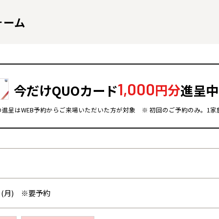
ォーム
1,000
今だけQUOカード
円分
進呈中
ドの進呈はWEB予約からご来場いただいた方が対象
※ 初回のご予約のみ。1家
全国の展示場
お近くのイベント
北海道
北海道
札幌
札幌
札幌
東北
東北
日(月) ※要予約
小樽
青森県
八戸
道央
青森
甲信越・北陸
甲信越・北陸