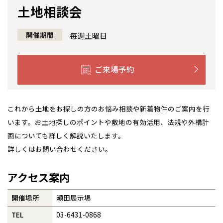
土地相談会
感謝訪問・長期保証
理想の木材「檜」
平屋の家
選ばれる理由
賃貸併用住宅のメリット
分譲住宅・土地
開催期間
毎週土曜日
直営工事
外観・インテリア集
リフォームの流れ
安心のサポートシステム
分譲マンション
1メーターモジュール
WEB住宅展示場
介護保険利用で快適リフォーム
商品紹介
分譲マンション トップ
トランクルーム
ご来場予約
全国の展示場
お近くのイベント
冷暖房標準装備
暮らし方提案
展示場案内
ワザックとは
会社情報
これから土地をお探しの方のお悩み相談や新着物件のご案内を行
北海道
北海道
24時間対応コールセンター
住まいのコラム
高い信頼性
会社情報 トップ
お問い合わせ
います。お土地探しのポイントや敷地の有効活用、法規や外構計
札幌
札幌
画についても詳しく解説いたします。
札幌
東北
東北
デザイン賞各種受賞
住まいのお手入れ集
安心の管理体制
ニュースリリース
会員サイト
小樽
詳しくはお問い合わせください。
青森県
八戸
道央
青森
甲信越・北陸
甲信越・北陸
セントラルヒーティング
道央
苫小牧千歳
ギャラリー
代表ごあいさつ
青森
アクセス案内
小樽
新潟県
新潟
道北
秋田
新潟
関東
関東
秋田県
秋田
企業理念
長岡
道北
旭川
開催場所
瀬田展示場
東京都
世田谷
道南
岩手
山梨
東京
東海
東海
岩手県
盛岡
TEL
03-6431-0868
山梨県
甲府
道南
函館
会社概要
八王子
北上