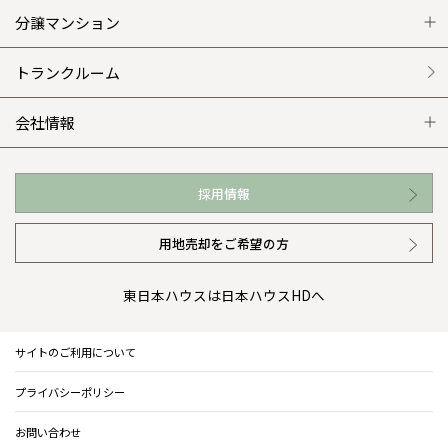
平屋の家
リフォームの流れ
安心のサポートシステム
分譲マンション
外観・インテリア集
介護保険利用で快適リフォーム
商品紹介
分譲マンション トップ
トランクルーム
WEB住宅展示場
カタログ請求（無料）
展示場案内
ワザックとは
会社情報
お近くの展示場
高い信頼性
会社情報 トップ
採用情報
イベント情報
安心の管理体制
ニュースリリース
用地売却をご希望の方
カタログ請求（無料）
ギャラリー
代表ごあいさつ
東日本ハウスは日本ハウスHDへ
暮らし方提案
企業理念
サイトのご利用について
住まいのコラム
会社概要
プライバシーポリシー
住まいのお手入れ集
事業部紹介
お問い合わせ