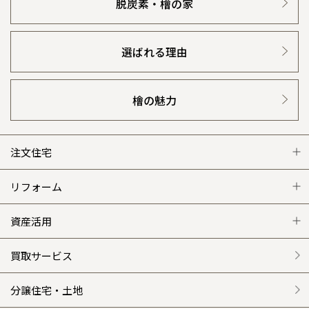
脱炭素・檜の家
選ばれる理由
檜の魅力
注文住宅
注文住宅 トップ
リフォーム
グレートステージ
リフォーム トップ
資産活用
クレステージ
リフォームメニュー
資産活用 トップ
買取サービス
施工事例
選ばれる理由
賃貸併用住宅のメリット
分譲住宅・土地