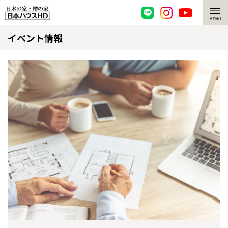
イベント情報
脱炭素・檜の家
環境にやさしい、脱炭素社会の住宅
選ばれる理由
檜・木造住宅
檜の魅力
耐震構造
檜の魅力 トップ
注文住宅
高耐久住宅
檜と日本人
注文住宅 トップ
施工事例
高断熱・高気密の家
1000年を超えて生きる檜
グレートステージ
リフォーム
エネルギー自給自足
知られざる檜の効果・作用
クレステージ
リフォーム トップ
資産活用
ZEH特集
檜の住まいデザイン
施工事例
リフォームメニュー
資産活用 トップ
買取サービス