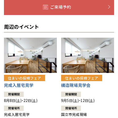
ご来場予約
徳島
長崎
高知
沖縄
周辺のイベント
住まいの探検フェア
住まいの探検フェア
完成入居宅見学
構造現場見学会
開催期間
開催期間
8月8日(土)・22日(土)
9月5日(土)・12日(土)
開催場所
開催場所
完成入居宅見学
国立市完成現場