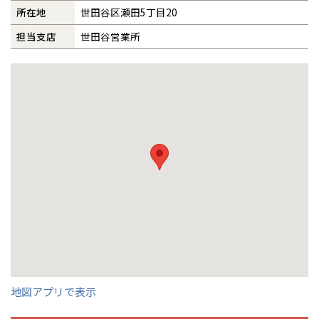
室蘭
所在地
世田谷区瀬田5丁目20
愛知県
名古屋
道東
山形
長野
神奈川
愛知
近畿
近畿
長野県
長野
神奈川県
横浜
山形県
山形
事業部紹介
豊橋
松本
担当支店
世田谷営業所
道東
帯広
湘南
大阪府
大阪
釧路
宮城
富山
埼玉
岐阜
大阪
中国・四国
中国・四国
相模
宮城県
仙台
岐阜県
岐阜
富山県
富山
IR情報
京都府
京都
埼玉県
埼玉
岡山県
岡山
福島県
郡山
福島
石川
千葉
静岡
京都
岡山
九州
九州
静岡県
静岡
石川県
金沢
所沢
木材調達指針
福島
浜松
兵庫県
姫路
香川県
高松
いわき
福岡県
福岡
福井県
福井
福井
茨城
三重
兵庫
香川
福岡
千葉県
千葉
分譲マンション
会津
三重県
四日市
グループ会社紹介
奈良県
奈良
柏
愛媛県
松山
佐賀県
佐賀
栃木
奈良
愛媛
佐賀
CMギャラリー
※現住所のある都道府県以外の建築予定地の方でも
現住所の有るお近
茨城県
水戸
熊本県
熊本
くの展示場又は店舗にお問合せください。
移住の計画の方もご相談対
群馬
滋賀
鳥取
熊本
応します。お気軽にご相談ください。
栃木県
宇都宮
採用情報
大分県
大分
小山
和歌山
島根
大分
宮崎県
宮崎
群馬県
群馬
伊勢崎
広島
宮崎
鹿児島県
鹿児島
地図アプリで表示
山口
鹿児島