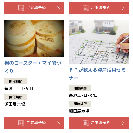
ご来場予約
ご来場予約
檜のコースター・マイ箸づ
ＦＰが教える資産活用セミ
くり
ナー
開催期間
毎週土・日・祝日
開催期間
毎週土・日・祝日
開催場所
瀬田展示場
開催場所
瀬田展示場
ご来場予約
ご来場予約