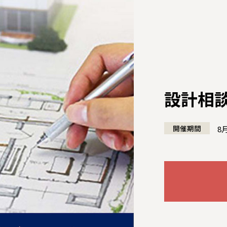
設計相
開催期間
8
全国の展示場
お近くのイベント
北海道
北海道
札幌
札幌
札幌
東北
東北
小樽