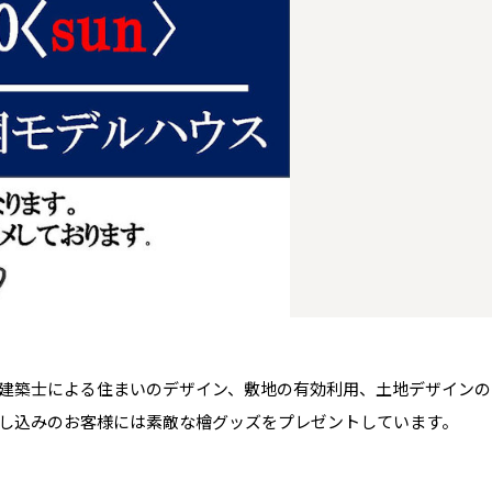
青森県
八戸
道央
青森
甲信越・北陸
甲信越・北陸
道央
苫小牧千歳
青森
小樽
新潟県
新潟
道北
秋田
新潟
関東
関東
秋田県
秋田
長岡
道北
旭川
東京都
世田谷
道南
岩手
山梨
東京
東海
東海
岩手県
盛岡
山梨県
甲府
道南
函館
八王子
北上
室蘭
愛知県
名古屋
道東
山形
長野
神奈川
愛知
近畿
近畿
長野県
長野
神奈川県
横浜
山形県
山形
豊橋
松本
道東
帯広
湘南
大阪府
大阪
釧路
宮城
富山
埼玉
岐阜
大阪
中国・四国
中国・四国
相模
宮城県
仙台
岐阜県
岐阜
富山県
富山
京都府
京都
埼玉県
埼玉
岡山県
岡山
福島県
郡山
福島
石川
千葉
静岡
京都
岡山
九州
九州
静岡県
静岡
石川県
金沢
所沢
福島
浜松
兵庫県
姫路
香川県
高松
いわき
福岡県
福岡
福井県
福井
福井
茨城
三重
兵庫
香川
福岡
千葉県
千葉
会津
三重県
四日市
分譲マンション
奈良県
奈良
柏
愛媛県
松山
佐賀県
佐賀
建築士による住まいのデザイン、敷地の有効利用、土地デザインの
栃木
奈良
愛媛
佐賀
茨城県
水戸
し込みのお客様には素敵な檜グッズをプレゼントしています。
熊本県
熊本
※現住所のある都道府県以外の建築予定地の方でも
群馬
滋賀
鳥取
熊本
現住所の有るお近くの展示場又は店舗にお問合せください。
栃木県
宇都宮
大分県
大分
小山
移住の計画の方もご相談対応します。お気軽にご相談ください。