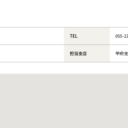
和歌山
島根
大分
宮崎県
宮崎
群馬県
群馬
伊勢崎
広島
宮崎
鹿児島県
鹿児島
山口
鹿児島
TEL
055-2
徳島
長崎
担当支店
甲府
高知
沖縄