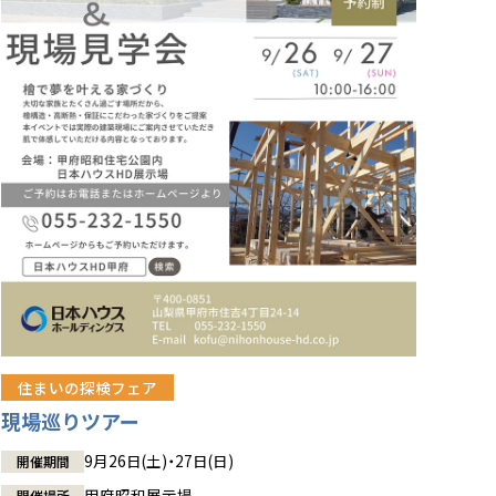
住まいの探検フェア
現場巡りツアー
9月26日(土)・27日(日)
開催期間
甲府昭和展示場
開催場所