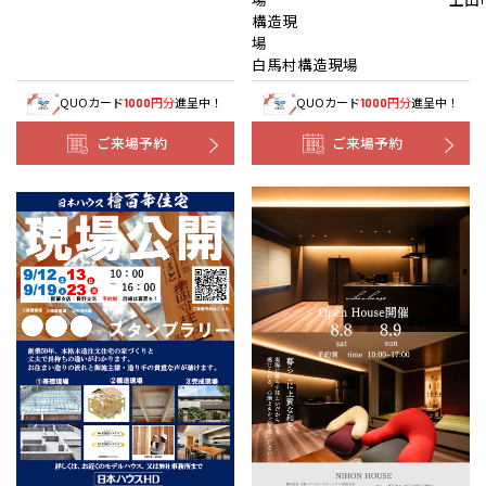
構造現
白馬村構造現場
QUOカード
円分
進呈中！
QUOカード
円分
進呈中！
1000
1000
ご来場予約
ご来場予約