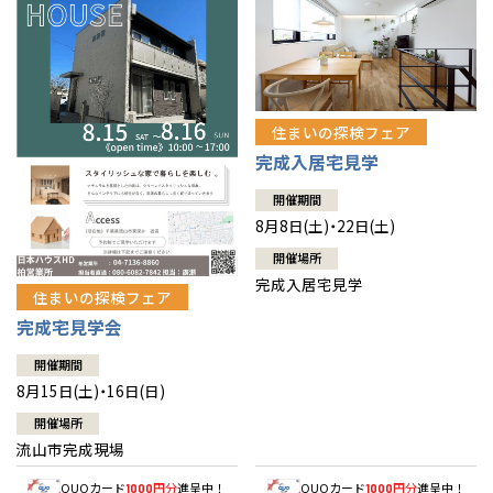
住まいの探検フェア
完成入居宅見学
開催期間
8月8日(土)・22日(土)
開催場所
完成入居宅見学
住まいの探検フェア
完成宅見学会
開催期間
8月15日(土)・16日(日)
開催場所
流山市完成現場
QUOカード
円分
進呈中！
QUOカード
円分
進呈中！
1000
1000