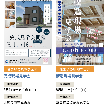
感謝訪問・長期保証
理想の木材「檜」
平屋の家
選ばれる理由
賃貸併用住宅のメリット
分譲住宅・土地
直営工事
外観・インテリア集
リフォームの流れ
安心のサポートシステム
分譲マンション
1メーターモジュール
WEB住宅展示場
介護保険利用で快適リフォーム
商品紹介
分譲マンション トップ
トランクルーム
冷暖房標準装備
暮らし方提案
展示場案内
ワザックとは
会社情報
24時間対応コールセンター
住まいのコラム
高い信頼性
会社情報 トップ
お問い合わせ
デザイン賞各種受賞
住まいのお手入れ集
安心の管理体制
住まいの探検フェア
住まいの探検フェア
ニュースリリース
会員サイト
完成現場見学会
構造現場見学会
セントラルヒーティング
ギャラリー
代表ごあいさつ
開催期間
開催期間
8月1日(土)～16日(日)
8月8日(土)～9日(日)
企業理念
開催場所
開催場所
北広島市完成現場
富岡町構造現場見学会
会社概要