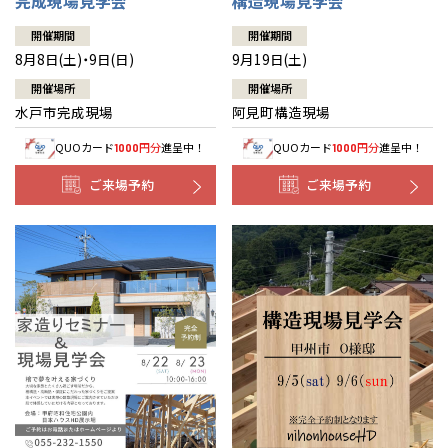
完成現場見学会
構造現場見学会
開催期間
開催期間
8月8日(土)・9日(日)
9月19日(土)
開催場所
開催場所
水戸市完成現場
阿見町構造現場
QUOカード
円分
進呈中！
QUOカード
円分
進呈中！
1000
1000
ご来場予約
ご来場予約