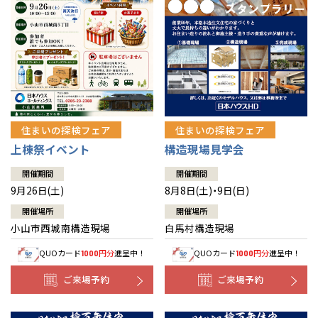
住まいの探検フェア
住まいの探検フェア
上棟祭イベント
構造現場見学会
開催期間
開催期間
9月26日(土)
8月8日(土)・9日(日)
開催場所
開催場所
小山市西城南構造現場
白馬村構造現場
QUOカード
円分
進呈中！
QUOカード
円分
進呈中！
1000
1000
ご来場予約
ご来場予約