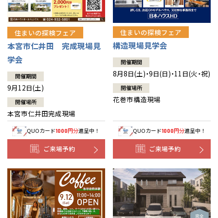
住まいの探検フェア
住まいの探検フェア
構造現場見学会
本宮市仁井田 完成現場見
学会
開催期間
8月8日(土)・9日(日)・11日(火・祝)
開催期間
9月12日(土)
開催場所
花巻市構造現場
開催場所
本宮市仁井田完成現場
QUOカード
円分
進呈中！
QUOカード
円分
進呈中！
1000
1000
ご来場予約
ご来場予約