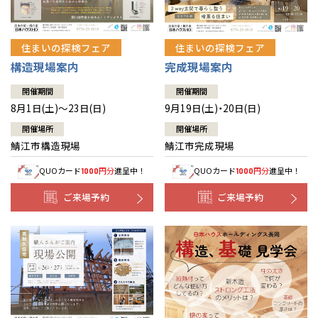
住まいの探検フェア
住まいの探検フェア
構造現場案内
完成現場案内
開催期間
開催期間
8月1日(土)～23日(日)
9月19日(土)・20日(日)
開催場所
開催場所
鯖江市構造現場
鯖江市完成現場
QUOカード
円分
進呈中！
QUOカード
円分
進呈中！
1000
1000
ご来場予約
ご来場予約