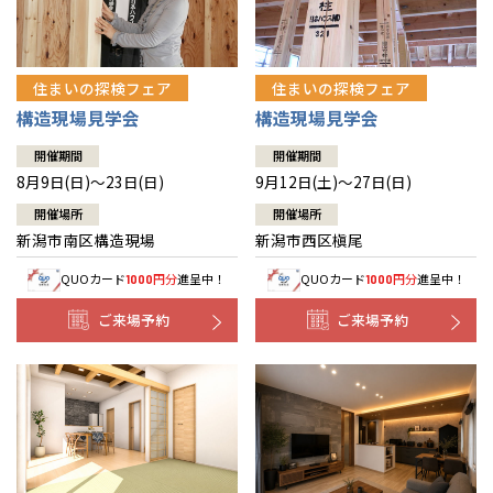
住まいの探検フェア
住まいの探検フェア
構造現場見学会
構造現場見学会
開催期間
開催期間
8月9日(日)～23日(日)
9月12日(土)～27日(日)
開催場所
開催場所
新潟市南区構造現場
新潟市西区槇尾
QUOカード
円分
進呈中！
QUOカード
円分
進呈中！
1000
1000
ご来場予約
ご来場予約