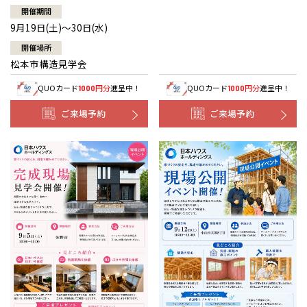
開催期間
9月19日(土)～30日(水)
開催場所
松本市構造見学会
QUOカード
円分
進呈中！
QUOカード
円分
進呈中！
1000
1000
ご来場予約
ご来場予約