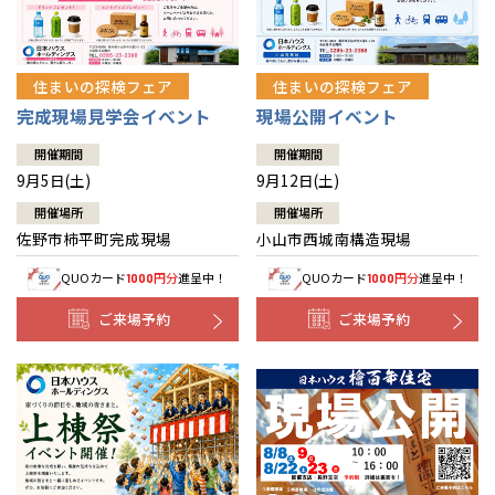
住まいの探検フェア
住まいの探検フェア
完成現場見学会イベント
現場公開イベント
開催期間
開催期間
9月5日(土)
9月12日(土)
開催場所
開催場所
佐野市柿平町完成現場
小山市西城南構造現場
QUOカード
円分
進呈中！
QUOカード
円分
進呈中！
1000
1000
ご来場予約
ご来場予約