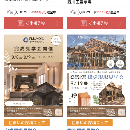
西川田展示場
QUOカード
円分
進呈中！
QUOカード
円分
進呈中！
1000
1000
ご来場予約
ご来場予約
住まいの探検フェア
住まいの探検フェア