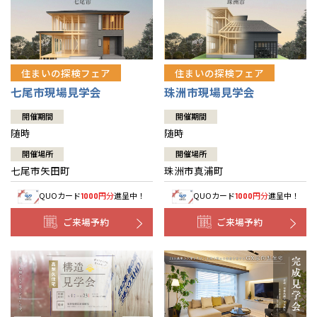
住まいの探検フェア
住まいの探検フェア
七尾市現場見学会
珠洲市現場見学会
開催期間
開催期間
随時
随時
開催場所
開催場所
七尾市矢田町
珠洲市真浦町
QUOカード
円分
進呈中！
QUOカード
円分
進呈中！
1000
1000
ご来場予約
ご来場予約