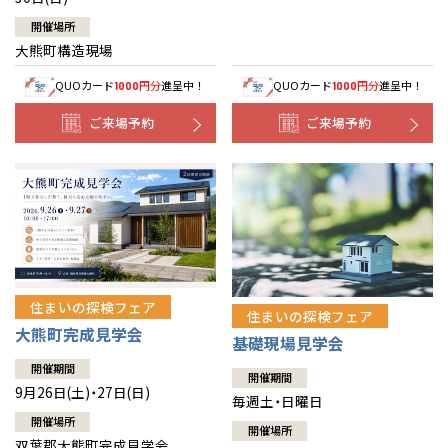
開催場所
大熊町構造現場
QUOカード
円分
進呈中！
QUOカード
円分
進呈中！
1000
1000
ご来場予約
ご来場予約
住まいの探検フェア
住まいの探検フェア
大熊町完成見学会
基礎現場見学会
開催期間
開催期間
9月26日(土)・27日(日)
毎週土・日曜日
開催場所
開催場所
双葉郡大熊町完成見学会