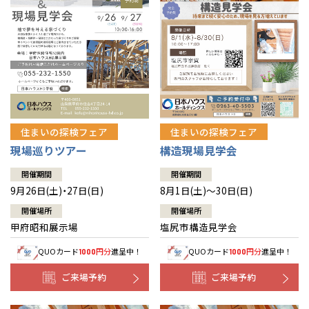
住まいの探検フェア
住まいの探検フェア
構造現場見学会
現場巡りツアー
開催期間
開催期間
8月1日(土)～30日(日)
9月26日(土)・27日(日)
開催場所
開催場所
塩尻市構造見学会
甲府昭和展示場
QUOカード
円分
進呈中！
QUOカード
円分
進呈中！
1000
1000
ご来場予約
ご来場予約