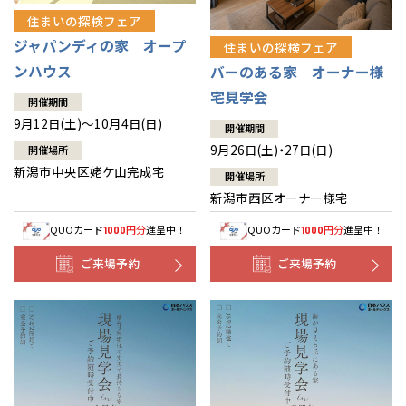
住まいの探検フェア
ジャパンディの家 オープ
住まいの探検フェア
ンハウス
バーのある家 オーナー様
宅見学会
開催期間
9月12日(土)～10月4日(日)
開催期間
9月26日(土)・27日(日)
開催場所
新潟市中央区姥ケ山完成宅
開催場所
新潟市西区オーナー様宅
QUOカード
円分
進呈中！
QUOカード
円分
進呈中！
1000
1000
ご来場予約
ご来場予約