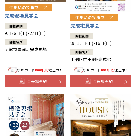
住まいの探検フェア
完成現場見学会
住まいの探検フェア
完成宅見学会
開催期間
9月26日(土)・27日(日)
開催期間
開催場所
8月15日(土)・16日(日)
函館市豊岡町完成現場
開催場所
手稲区前田9条完成宅
QUOカード
円分
進呈中！
QUOカード
円分
進呈中！
1000
1000
ご来場予約
ご来場予約
全国の展示場
お近くのイベント