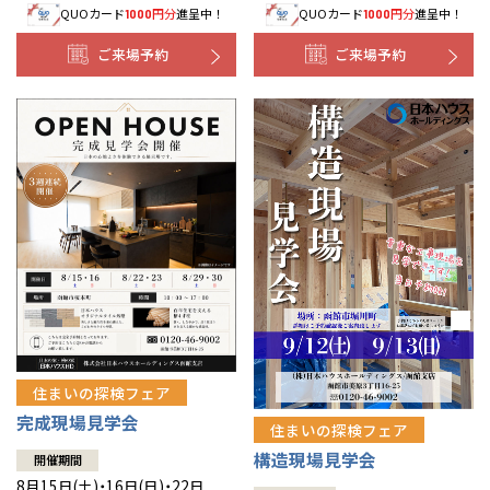
QUOカード
円分
進呈中！
QUOカード
円分
進呈中！
1000
1000
事業部紹介
ご来場予約
ご来場予約
IR情報
木材調達指針
グループ会社紹介
CMギャラリー
採用情報
住まいの探検フェア
完成現場見学会
住まいの探検フェア
構造現場見学会
開催期間
8月15日(土)・16日(日)・22日