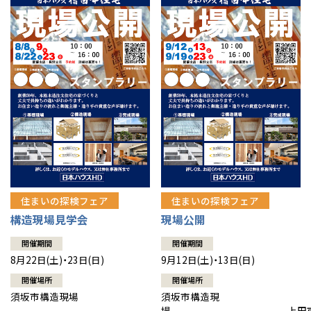
住まいの探検フェア
住まいの探検フェア
構造現場見学会
現場公開
開催期間
開催期間
8月22日(土)・23日(日)
9月12日(土)・13日(日)
開催場所
開催場所
須坂市構造現場
須坂市構造現
場 上田