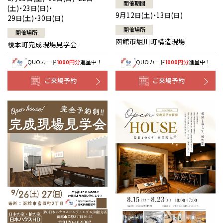
開催期間
(土)・23日(日)・
9月12日(土)・13日(日)
29日(土)・30日(日)
開催場所
開催場所
函館市堀川町構造現場
榎本町完成現場見学会
QUOカード
円分
進呈中！
QUOカード
円分
進呈中！
1000
1000
ご来場予約
ご来場予約