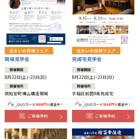
北海道
北海道
札幌
札幌
札幌
東北
東北
小樽
青森県
八戸
道央
青森
甲信越・北陸
甲信越・北陸
道央
苫小牧千歳
青森
小樽
新潟県
新潟
住まいの探検フェア
住まいの探検フェア
道北
秋田
新潟
関東
関東
秋田県
秋田
長岡
道北
旭川
現場見学会
完成宅見学会
東京都
世田谷
道南
岩手
山梨
東京
東海
東海
岩手県
盛岡
山梨県
甲府
開催期間
開催期間
道南
函館
八王子
北上
8月22日(土)・23日(日)
8月22日(土)・23日(日)
室蘭
愛知県
名古屋
道東
山形
長野
神奈川
愛知
近畿
近畿
長野県
長野
神奈川県
横浜
山形県
山形
開催場所
開催場所
豊橋
松本
道東
帯広
湘南
倶知安町樺山構造現場
手稲区前田9条完成宅
大阪府
大阪
釧路
宮城
富山
埼玉
岐阜
大阪
中国・四国
中国・四国
相模
宮城県
仙台
岐阜県
岐阜
富山県
富山
QUOカード
円分
進呈中！
QUOカード
円分
進呈中！
1000
1000
京都府
京都
埼玉県
埼玉
岡山県
岡山
福島県
郡山
福島
石川
千葉
静岡
京都
岡山
九州
九州
静岡県
静岡
石川県
金沢
ご来場予約
ご来場予約
所沢
福島
浜松
兵庫県
姫路
香川県
高松
いわき
福岡県
福岡
福井県
福井
福井
茨城
三重
兵庫
香川
福岡
千葉県
千葉
分譲マンション
会津
三重県
四日市
奈良県
奈良
柏
愛媛県
松山