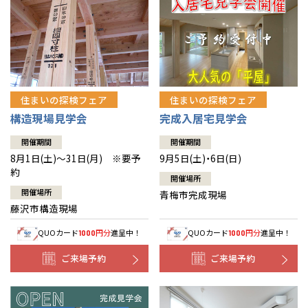
住まいの探検フェア
住まいの探検フェア
構造現場見学会
完成入居宅見学会
開催期間
開催期間
8月1日(土)～31日(月) ※要予
9月5日(土)・6日(日)
約
開催場所
開催場所
青梅市完成現場
藤沢市構造現場
QUOカード
円分
進呈中！
QUOカード
円分
進呈中！
1000
1000
ご来場予約
ご来場予約