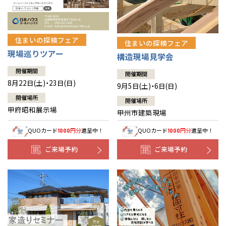
住まいの探検フェア
住まいの探検フェア
現場巡りツアー
構造現場見学会
開催期間
開催期間
8月22日(土)・23日(日)
9月5日(土)・6日(日)
開催場所
開催場所
甲府昭和展示場
甲州市建築現場
QUOカード
円分
進呈中！
QUOカード
円分
進呈中！
1000
1000
ご来場予約
ご来場予約