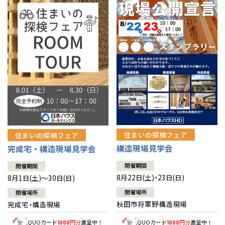
佐賀県
佐賀
栃木
奈良
愛媛
佐賀
※現住所のある都道府県以外の建築予定地の方でも
現住所の有るお近
茨城県
水戸
熊本県
熊本
くの展示場又は店舗にお問合せください。
移住の計画の方もご相談対
群馬
滋賀
鳥取
熊本
応します。お気軽にご相談ください。
栃木県
宇都宮
大分県
大分
小山
和歌山
島根
大分
宮崎県
宮崎
群馬県
群馬
伊勢崎
広島
宮崎
鹿児島県
鹿児島
山口
鹿児島
徳島
長崎
住まいの探検フェア
住まいの探検フェア
構造現場見学会
完成宅・構造現場見学会
高知
沖縄
開催期間
開催期間
8月22日(土)・23日(日)
8月1日(土)～30日(日)
開催場所
開催場所
秋田市将軍野構造現場
完成宅・構造現場
QUOカード
円分
進呈中！
QUOカード
円分
進呈中！
1000
1000