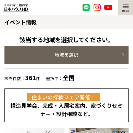
イベント情報
脱炭素・檜の家
環境にやさしい、脱炭素社会の住宅
選ばれる理由
該当する地域を選択してください。
檜・木造住宅
檜の魅力
地域を選択
耐震構造
檜の魅力 トップ
注文住宅
361
全国
該当件数：
件
選択中：
高耐久住宅
檜と日本人
注文住宅 トップ
施工事例
住まいの探検フェア開催！
高断熱・高気密の家
1000年を超えて生きる檜
グレートステージ
リフォーム
構造見学会、完成・入居宅案内、家づくりセミ
エネルギー自給自足
知られざる檜の効果・作用
クレステージ
リフォーム トップ
資産活用
ナー・設計相談など。
ZEH特集
檜の住まいデザイン
施工事例
リフォームメニュー
資産活用 トップ
買取サービス