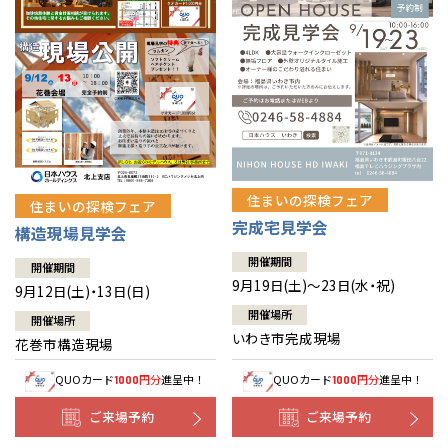
住まいの探検フェア
住まいの探検フェア
完成宅見学会
構造現場見学会
開催期間
開催期間
9月19日(土)～23日(水・祝)
9月12日(土)・13日(日)
開催場所
開催場所
いわき市完成現場
花巻市構造現場
QUOカード
円分
進呈中！
QUOカード
円分
進呈中！
1000
1000
ご来場予約
ご来場予約