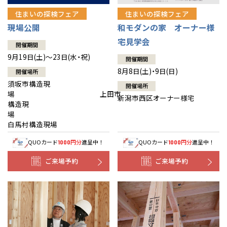
住まいの探検フェア
住まいの探検フェア
現場公開
和モダンの家 オーナー様
宅見学会
開催期間
9月19日(土)～23日(水・祝)
開催期間
8月8日(土)・9日(日)
開催場所
須坂市構造現
開催場所
場 上田市
新潟市西区オーナー様宅
構造現
場
白馬村構造現場
QUOカード
円分
進呈中！
QUOカード
円分
進呈中！
1000
1000
ご来場予約
ご来場予約