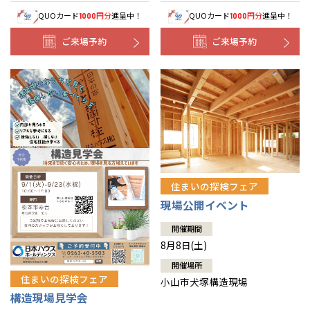
QUOカード
円分
進呈中！
QUOカード
円分
進呈中！
1000
1000
ご来場予約
ご来場予約
住まいの探検フェア
現場公開イベント
開催期間
8月8日(土)
開催場所
住まいの探検フェア
小山市犬塚構造現場
構造現場見学会