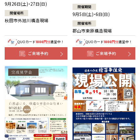
9月26日(土)・27日(日)
開催期間
開催場所
9月5日(土)・6日(日)
秋田市外旭川構造現場
開催場所
郡山市東原構造現場
QUOカード
円分
進呈中！
QUOカード
円分
進呈中！
1000
1000
ご来場予約
ご来場予約