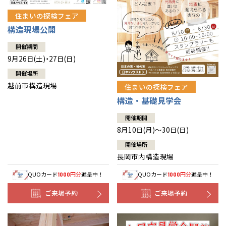
住まいの探検フェア
構造現場公開
開催期間
9月26日(土)・27日(日)
開催場所
越前市構造現場
住まいの探検フェア
構造・基礎見学会
開催期間
8月10日(月)～30日(日)
開催場所
長岡市内構造現場
QUOカード
円分
進呈中！
QUOカード
円分
進呈中！
1000
1000
ご来場予約
ご来場予約