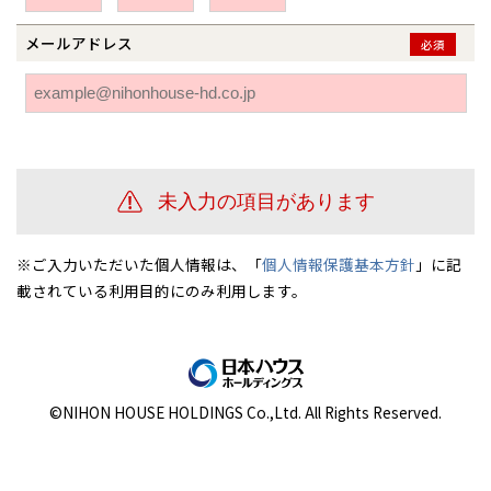
伊勢崎
広島
宮崎
鹿児島県
鹿児島
メールアドレス
必須
山口
鹿児島
徳島
長崎
高知
沖縄
※ご入力いただいた個人情報は、「
個人情報保護基本方針
」に記
載されている利用目的にのみ利用します。
©NIHON HOUSE HOLDINGS Co.,Ltd. All Rights Reserved.