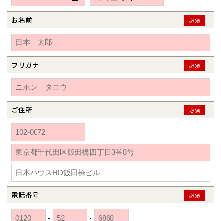
新潟県
新潟
道北
秋田
新潟
関東
関東
秋田県
秋田
長岡
道北
旭川
お名前
必須
東京都
世田谷
道南
岩手
山梨
東京
東海
東海
岩手県
盛岡
山梨県
甲府
道南
函館
八王子
北上
室蘭
愛知県
名古屋
道東
山形
長野
神奈川
愛知
近畿
近畿
長野県
長野
神奈川県
横浜
山形県
山形
豊橋
フリガナ
松本
必須
道東
帯広
湘南
大阪府
大阪
釧路
宮城
富山
埼玉
岐阜
大阪
中国・四国
中国・四国
相模
宮城県
仙台
岐阜県
岐阜
富山県
富山
京都府
京都
埼玉県
埼玉
岡山県
岡山
福島県
郡山
福島
石川
千葉
静岡
京都
岡山
九州
九州
静岡県
静岡
石川県
金沢
ご住所
必須
所沢
福島
浜松
兵庫県
姫路
香川県
高松
いわき
福岡県
福岡
福井県
福井
福井
茨城
三重
兵庫
香川
福岡
千葉県
千葉
分譲マンション
会津
三重県
四日市
奈良県
奈良
柏
愛媛県
松山
佐賀県
佐賀
栃木
奈良
愛媛
佐賀
※現住所のある都道府県以外の建築予定地の方でも
現住所の有るお近
茨城県
水戸
熊本県
熊本
くの展示場又は店舗にお問合せください。
移住の計画の方もご相談対
群馬
滋賀
鳥取
熊本
応します。お気軽にご相談ください。
栃木県
宇都宮
大分県
大分
小山
電話番号
必須
和歌山
島根
大分
宮崎県
宮崎
群馬県
群馬
-
-