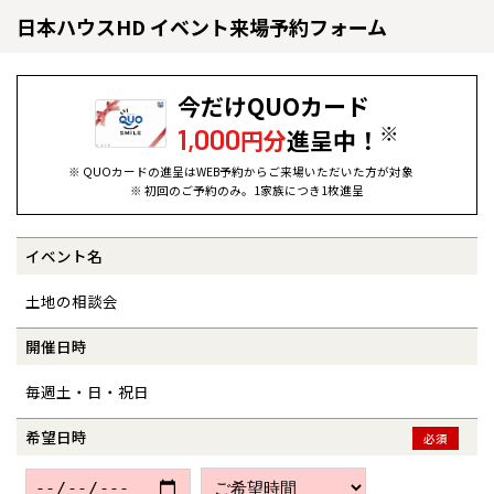
日本ハウスHD イベント来場予約フォーム
今だけQUOカード
※
1,000
円分
進呈中！
※ QUOカードの進呈はWEB予約からご来場いただいた方が対象
※ 初回のご予約のみ。1家族につき1枚進呈
イベント名
全国の展示場
お近くのイベント
土地の相談会
北海道
北海道
開催日時
毎週土・日・祝日
札幌
札幌
札幌
東北
東北
小樽
希望日時
必須
青森県
八戸
道央
青森
甲信越・北陸
甲信越・北陸
道央
苫小牧千歳
青森
小樽