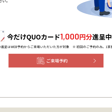
さい。
1,000
今だけQUOカード
円分
進呈中
ドの進呈はWEB予約からご来場いただいた方が対象
※ 初回のご予約のみ。1家
ご来場予約