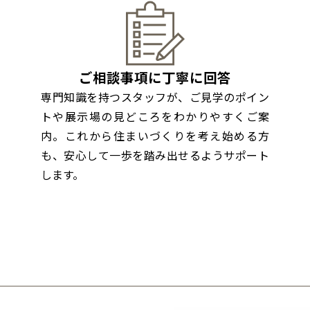
和歌山
島根
大分
宮崎県
宮崎
群馬県
群馬
伊勢崎
広島
宮崎
鹿児島県
鹿児島
ご相談事項に丁寧に回答
山口
鹿児島
専門知識を持つスタッフが、ご見学のポイン
徳島
長崎
トや展示場の見どころをわかりやすくご案
内。これから住まいづくりを考え始める方
高知
沖縄
も、安心して一歩を踏み出せるようサポート
します。