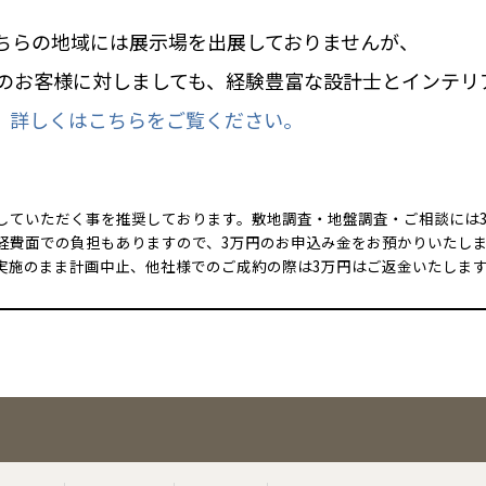
ちらの地域には展示場を出展しておりませんが、
のお客様に対しましても、経験豊富な設計士とインテリ
。
詳しくはこちらをご覧ください。
していただく事を推奨しております。敷地調査・地盤調査・ご相談には
経費面での負担もありますので、3万円のお申込み金をお預かりいたし
実施のまま計画中止、他社様でのご成約の際は3万円はご返金いたしま
全国の展示場
お近くのイベント
北海道
北海道
札幌
札幌
札幌
東北
東北
小樽