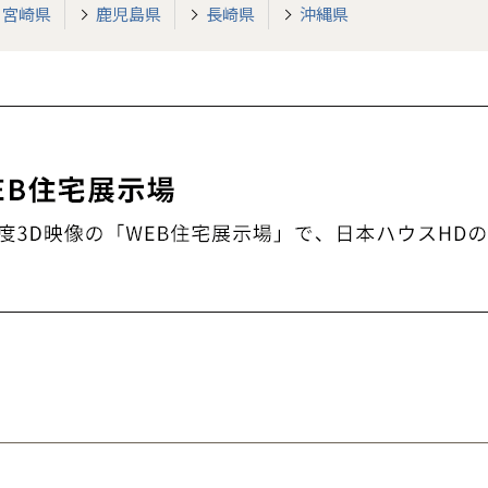
青森県
八戸
道央
青森
甲信越・北陸
甲信越・北陸
宮崎県
鹿児島県
長崎県
沖縄県
道央
苫小牧千歳
青森
小樽
新潟県
新潟
道北
秋田
新潟
関東
関東
秋田県
秋田
長岡
道北
旭川
東京都
世田谷
道南
岩手
山梨
東京
東海
東海
岩手県
盛岡
山梨県
甲府
道南
函館
八王子
北上
室蘭
愛知県
名古屋
道東
山形
長野
神奈川
愛知
近畿
近畿
長野県
長野
神奈川県
横浜
山形県
山形
豊橋
松本
道東
帯広
湘南
大阪府
大阪
釧路
宮城
富山
埼玉
岐阜
大阪
中国・四国
中国・四国
相模
宮城県
仙台
岐阜県
岐阜
富山県
富山
京都府
京都
埼玉県
埼玉
岡山県
岡山
福島県
郡山
福島
石川
千葉
静岡
京都
岡山
九州
九州
静岡県
静岡
石川県
金沢
所沢
福島
浜松
兵庫県
姫路
香川県
高松
いわき
福岡県
福岡
福井県
福井
福井
茨城
三重
兵庫
香川
福岡
千葉県
千葉
会津
三重県
四日市
分譲マンション
奈良県
奈良
柏
愛媛県
松山
佐賀県
佐賀
栃木
奈良
愛媛
佐賀
茨城県
水戸
熊本県
熊本
※現住所のある都道府県以外の建築予定地の方でも
群馬
滋賀
鳥取
熊本
現住所の有るお近くの展示場又は店舗にお問合せください。
栃木県
宇都宮
大分県
大分
小山
移住の計画の方もご相談対応します。お気軽にご相談ください。