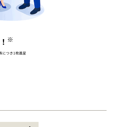
※
！
族につき1枚進呈