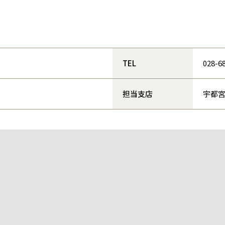
和歌山
島根
大分
宮崎県
宮崎
群馬県
群馬
伊勢崎
広島
宮崎
鹿児島県
鹿児島
山口
鹿児島
TEL
028-6
徳島
長崎
担当支店
宇都
高知
沖縄