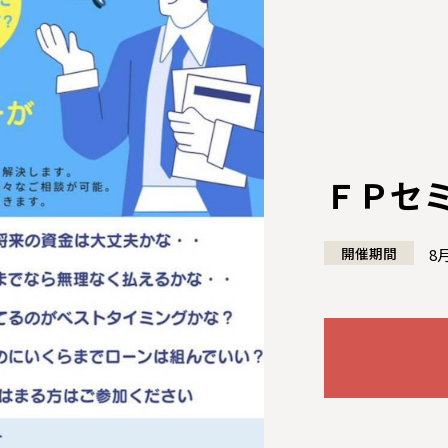
ＦＰセ
開催期間
8
全国の展示場
お近くのイベント
北海道
北海道
札幌
札幌
札幌
東北
東北
小樽