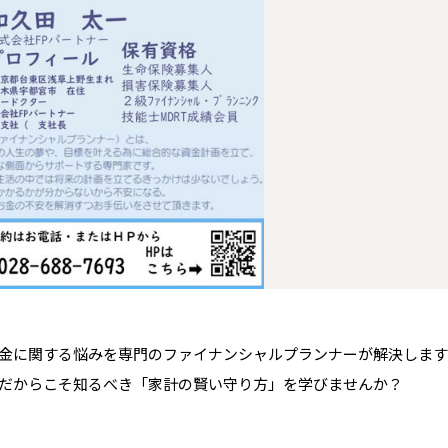
青森県
八戸
道央
青森
甲信越・北陸
甲信越・北陸
道央
苫小牧千歳
青森
小樽
新潟県
新潟
道北
秋田
新潟
関東
関東
秋田県
秋田
長岡
道北
旭川
東京都
世田谷
道南
岩手
山梨
東京
東海
東海
岩手県
盛岡
山梨県
甲府
道南
函館
八王子
北上
室蘭
愛知県
名古屋
道東
山形
長野
神奈川
愛知
近畿
近畿
長野県
長野
神奈川県
横浜
山形県
山形
豊橋
松本
道東
帯広
湘南
大阪府
大阪
釧路
宮城
富山
埼玉
岐阜
大阪
中国・四国
中国・四国
相模
宮城県
仙台
岐阜県
岐阜
富山県
富山
京都府
京都
埼玉県
埼玉
岡山県
岡山
福島県
郡山
福島
石川
千葉
静岡
京都
岡山
九州
九州
静岡県
静岡
石川県
金沢
所沢
福島
浜松
兵庫県
姫路
香川県
高松
いわき
福岡県
福岡
福井県
福井
福井
茨城
三重
兵庫
香川
福岡
千葉県
千葉
会津
三重県
四日市
分譲マンション
奈良県
奈良
柏
愛媛県
松山
佐賀県
佐賀
金に関する悩みを専門のファイナンシャルプランナーが解決します
栃木
奈良
愛媛
佐賀
茨城県
水戸
だからこそ知るべき「家計の賢い守り方」を学びませんか？
熊本県
熊本
※現住所のある都道府県以外の建築予定地の方でも
群馬
滋賀
鳥取
熊本
現住所の有るお近くの展示場又は店舗にお問合せください。
栃木県
宇都宮
大分県
大分
小山
移住の計画の方もご相談対応します。お気軽にご相談ください。