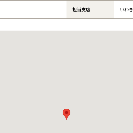
和歌山
島根
大分
宮崎県
宮崎
2
担当支店
いわ
群馬県
群馬
伊勢崎
広島
宮崎
鹿児島県
鹿児島
山口
鹿児島
徳島
長崎
高知
沖縄