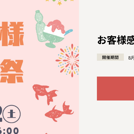
お客様
開催期間
8
全国の展示場
お近くのイベント
北海道
北海道
札幌
札幌
札幌
東北
東北
小樽