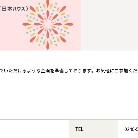
青森県
八戸
道央
青森
甲信越・北陸
甲信越・北陸
道央
苫小牧千歳
青森
小樽
新潟県
新潟
道北
秋田
新潟
関東
関東
秋田県
秋田
長岡
道北
旭川
東京都
世田谷
道南
岩手
山梨
東京
東海
東海
岩手県
盛岡
山梨県
甲府
道南
函館
八王子
北上
室蘭
愛知県
名古屋
道東
山形
長野
神奈川
愛知
近畿
近畿
長野県
長野
神奈川県
横浜
山形県
山形
豊橋
松本
道東
帯広
湘南
大阪府
大阪
釧路
宮城
富山
埼玉
岐阜
大阪
中国・四国
中国・四国
相模
宮城県
仙台
岐阜県
岐阜
富山県
富山
でいただけるような企画を準備しております。お気軽にご参加くだ
京都府
京都
埼玉県
埼玉
岡山県
岡山
福島県
郡山
福島
石川
千葉
静岡
京都
岡山
九州
九州
静岡県
静岡
石川県
金沢
所沢
福島
浜松
兵庫県
姫路
香川県
高松
いわき
福岡県
福岡
福井県
福井
福井
茨城
三重
兵庫
香川
福岡
千葉県
千葉
会津
三重県
四日市
分譲マンション
奈良県
奈良
柏
愛媛県
松山
佐賀県
佐賀
栃木
奈良
愛媛
佐賀
茨城県
水戸
熊本県
熊本
※現住所のある都道府県以外の建築予定地の方でも
群馬
滋賀
鳥取
熊本
TEL
0246-
現住所の有るお近くの展示場又は店舗にお問合せください。
栃木県
宇都宮
大分県
大分
小山
移住の計画の方もご相談対応します。お気軽にご相談ください。