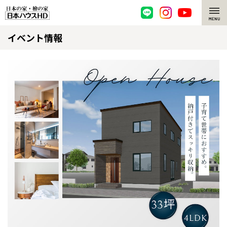
イベント情報
脱炭素・檜の家
環境にやさしい、脱炭素社会の住宅
選ばれる理由
檜・木造住宅
檜の魅力
耐震構造
檜の魅力 トップ
注文住宅
高耐久住宅
檜と日本人
注文住宅 トップ
施工事例
高断熱・高気密の家
1000年を超えて生きる檜
グレートステージ
リフォーム
エネルギー自給自足
知られざる檜の効果・作用
クレステージ
リフォーム トップ
資産活用
ZEH特集
檜の住まいデザイン
施工事例
リフォームメニュー
資産活用 トップ
買取サービス