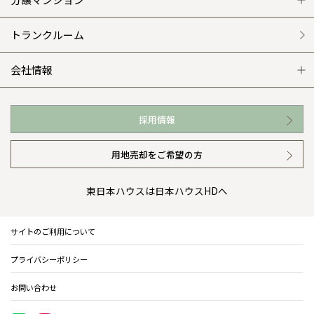
外観・インテリア集
介護保険利用で快適リフォーム
商品紹介
分譲マンション トップ
トランクルーム
WEB住宅展示場
カタログ請求（無料）
展示場案内
ワザックとは
会社情報
お近くの展示場
高い信頼性
会社情報 トップ
採用情報
イベント情報
安心の管理体制
ニュースリリース
用地売却をご希望の方
カタログ請求（無料）
ギャラリー
代表ごあいさつ
東日本ハウスは日本ハウスHDへ
暮らし方提案
企業理念
サイトのご利用について
住まいのコラム
会社概要
プライバシーポリシー
住まいのお手入れ集
事業部紹介
お問い合わせ