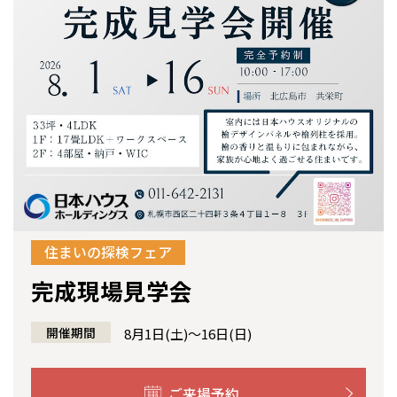
感謝訪問・長期保証
理想の木材「檜」
平屋の家
選ばれる理由
賃貸併用住宅のメリット
分譲住宅・土地
直営工事
外観・インテリア集
リフォームの流れ
安心のサポートシステム
分譲マンション
1メーターモジュール
WEB住宅展示場
介護保険利用で快適リフォーム
商品紹介
分譲マンション トップ
トランクルーム
冷暖房標準装備
暮らし方提案
展示場案内
ワザックとは
会社情報
24時間対応コールセンター
住まいのコラム
高い信頼性
会社情報 トップ
お問い合わせ
デザイン賞各種受賞
住まいのお手入れ集
住まいの探検フェア
安心の管理体制
ニュースリリース
会員サイト
完成現場見学会
セントラルヒーティング
ギャラリー
代表ごあいさつ
開催期間
8月1日(土)～16日(日)
企業理念
会社概要
ご来場予約