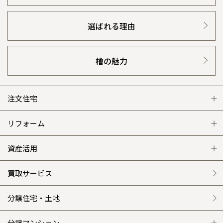
選ばれる理由
檜の魅力
注文住宅
注文住宅 トップ
リフォーム
グレートステージ
リフォーム トップ
資産活用
クレステージ
リフォームメニュー
資産活用 トップ
買取サービス
施工事例
選ばれる理由
賃貸併用住宅のメリット
分譲住宅・土地
平屋の家
リフォームの流れ
安心のサポートシステム
分譲マンション