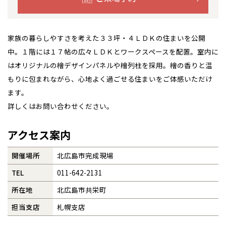
全国の展示場
お近くのイベント
事業部紹介
家族の暮らしやすさを考えた３３坪・４ＬＤＫの住まいを公開
IR情報
中。１階には１７帖の広々ＬＤＫとワークスペースを配置。室内に
北海道
北海道
はオリジナルの檜デザインパネルや檜列柱を採用。檜の香りと温
木材調達指針
札幌
札幌
もりに包まれながら、心地よく過ごせる住まいをご体感いただけ
札幌
東北
東北
小樽
ます。
グループ会社紹介
青森県
八戸
道央
青森
甲信越・北陸
甲信越・北陸
詳しくはお問い合わせください。
道央
苫小牧千歳
青森
小樽
CMギャラリー
新潟県
新潟
道北
秋田
新潟
関東
関東
アクセス案内
秋田県
秋田
長岡
道北
旭川
採用情報
東京都
世田谷
開催場所
北広島市完成現場
道南
岩手
山梨
東京
東海
東海
岩手県
盛岡
山梨県
甲府
道南
函館
八王子
北上
TEL
011-642-2131
室蘭
愛知県
名古屋
道東
山形
長野
神奈川
愛知
近畿
近畿
長野県
長野
神奈川県
横浜
山形県
山形
豊橋
所在地
北広島市共栄町
松本
道東
帯広
湘南
大阪府
大阪
釧路
宮城
富山
埼玉
岐阜
大阪
中国・四国
中国・四国
相模
担当支店
札幌支店
宮城県
仙台
岐阜県
岐阜
富山県
富山
京都府
京都