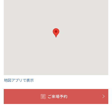
埼玉県
埼玉
岡山県
岡山
福島県
郡山
福島
石川
千葉
静岡
京都
岡山
九州
九州
静岡県
静岡
石川県
金沢
所沢
福島
浜松
兵庫県
姫路
香川県
高松
いわき
福岡県
福岡
福井県
福井
福井
茨城
三重
兵庫
香川
福岡
千葉県
千葉
分譲マンション
会津
三重県
四日市
奈良県
奈良
柏
愛媛県
松山
佐賀県
佐賀
栃木
奈良
愛媛
佐賀
※現住所のある都道府県以外の建築予定地の方でも
現住所の有るお近
茨城県
水戸
熊本県
熊本
くの展示場又は店舗にお問合せください。
移住の計画の方もご相談対
群馬
滋賀
鳥取
熊本
応します。お気軽にご相談ください。
栃木県
宇都宮
大分県
大分
小山
和歌山
島根
大分
宮崎県
宮崎
群馬県
群馬
伊勢崎
広島
宮崎
鹿児島県
鹿児島
山口
鹿児島
地図アプリで表示
徳島
長崎
ご来場予約
高知
沖縄