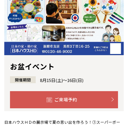
感謝訪問・長期保証
理想の木材「檜」
平屋の家
選ばれる理由
賃貸併用住宅のメリット
分譲住宅・土地
直営工事
外観・インテリア集
リフォームの流れ
安心のサポートシステム
分譲マンション
1メーターモジュール
WEB住宅展示場
介護保険利用で快適リフォーム
商品紹介
分譲マンション トップ
トランクルーム
冷暖房標準装備
暮らし方提案
展示場案内
ワザックとは
会社情報
お盆イベント
24時間対応コールセンター
住まいのコラム
高い信頼性
会社情報 トップ
お問い合わせ
デザイン賞各種受賞
開催期間
住まいのお手入れ集
8月15日(土)～16日(日)
安心の管理体制
ニュースリリース
会員サイト
セントラルヒーティング
ギャラリー
代表ごあいさつ
ご来場予約
企業理念
日本ハウスＨＤの展示場で夏の思い出を作ろう！①スーパーボー
会社概要
全国の展示場
お近くのイベント