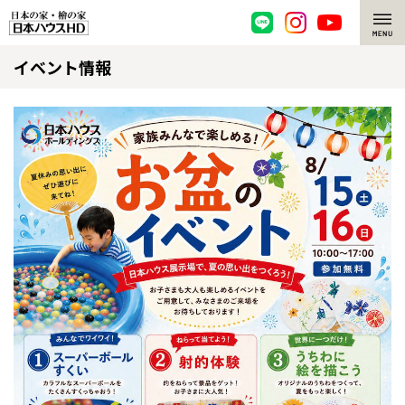
イベント情報
脱炭素・檜の家
環境にやさしい、脱炭素社会の住宅
選ばれる理由
檜・木造住宅
檜の魅力
耐震構造
檜の魅力 トップ
注文住宅
高耐久住宅
檜と日本人
注文住宅 トップ
施工事例
高断熱・高気密の家
1000年を超えて生きる檜
グレートステージ
リフォーム
エネルギー自給自足
知られざる檜の効果・作用
クレステージ
リフォーム トップ
資産活用
ZEH特集
檜の住まいデザイン
施工事例
リフォームメニュー
資産活用 トップ
買取サービス