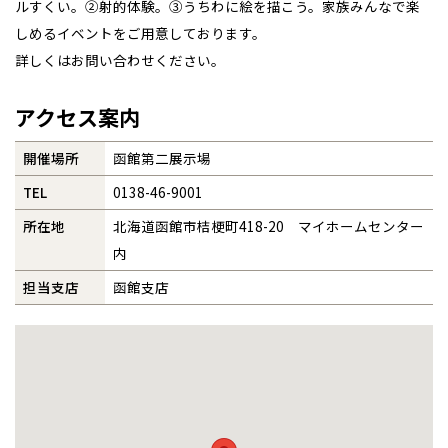
ルすくい。②射的体験。③うちわに絵を描こう。家族みんなで楽
しめるイベントをご用意しております。
事業部紹介
詳しくはお問い合わせください。
北海道
北海道
IR情報
アクセス案内
札幌
札幌
札幌
東北
東北
小樽
木材調達指針
開催場所
函館第二展示場
青森県
八戸
道央
青森
甲信越・北陸
甲信越・北陸
道央
苫小牧千歳
青森
グループ会社紹介
TEL
0138-46-9001
小樽
新潟県
新潟
道北
秋田
新潟
関東
関東
所在地
北海道函館市桔梗町418-20 マイホームセンター
秋田県
秋田
長岡
CMギャラリー
道北
旭川
内
東京都
世田谷
道南
岩手
山梨
東京
東海
東海
岩手県
盛岡
山梨県
甲府
道南
函館
担当支店
函館支店
八王子
採用情報
北上
室蘭
愛知県
名古屋
道東
山形
長野
神奈川
愛知
近畿
近畿
長野県
長野
神奈川県
横浜
山形県
山形
豊橋
松本
道東
帯広
湘南
大阪府
大阪
釧路
宮城
富山
埼玉
岐阜
大阪
中国・四国
中国・四国
相模
宮城県
仙台
岐阜県
岐阜
富山県
富山
京都府
京都
埼玉県
埼玉
岡山県
岡山
福島県
郡山
福島
石川
千葉
静岡
京都
岡山
九州
九州
静岡県
静岡
石川県
金沢
所沢
福島
浜松