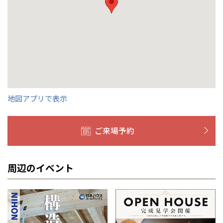
兵庫県
姫路
香川県
高松
いわき
福岡県
福岡
福井県
福井
福井
茨城
三重
兵庫
香川
福岡
千葉県
千葉
分譲マンション
会津
三重県
四日市
奈良県
奈良
柏
愛媛県
松山
佐賀県
佐賀
栃木
奈良
愛媛
佐賀
※現住所のある都道府県以外の建築予定地の方でも
現住所の有るお近
茨城県
水戸
熊本県
熊本
くの展示場又は店舗にお問合せください。
移住の計画の方もご相談対
群馬
滋賀
鳥取
熊本
応します。お気軽にご相談ください。
栃木県
宇都宮
大分県
大分
小山
和歌山
島根
大分
宮崎県
宮崎
群馬県
群馬
地図アプリで表示
伊勢崎
広島
宮崎
鹿児島県
鹿児島
ご来場予約
山口
鹿児島
徳島
長崎
周辺のイベント
高知
沖縄