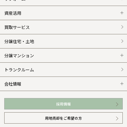
グレートステージ
リフォーム トップ
資産活用
クレステージ
リフォームメニュー
資産活用 トップ
買取サービス
施工事例
選ばれる理由
賃貸併用住宅のメリット
分譲住宅・土地
平屋の家
リフォームの流れ
安心のサポートシステム
分譲マンション
外観・インテリア集
介護保険利用で快適リフォーム
商品紹介
分譲マンション トップ
トランクルーム
WEB住宅展示場
カタログ請求（無料）
展示場案内
ワザックとは
会社情報
お近くの展示場
高い信頼性
会社情報 トップ
採用情報
イベント情報
安心の管理体制
ニュースリリース
用地売却をご希望の方
カタログ請求（無料）
ギャラリー
代表ごあいさつ