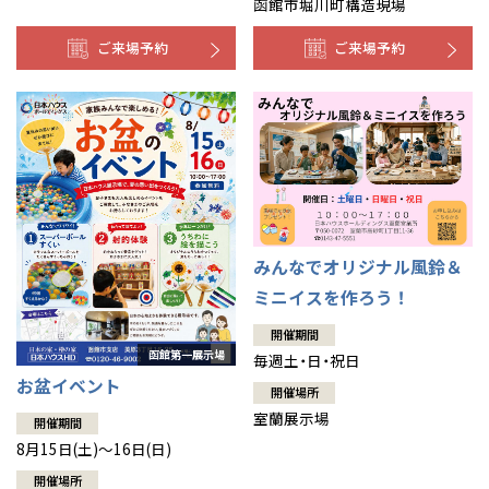
函館市堀川町構造現場
ご来場予約
ご来場予約
みんなでオリジナル風鈴＆
ミニイスを作ろう！
開催期間
毎週土・日・祝日
お盆イベント
開催場所
室蘭展示場
開催期間
8月15日(土)～16日(日)
開催場所