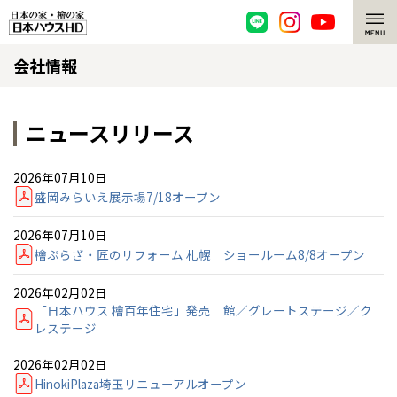
会社情報
脱炭素・檜の家
環境にやさしい、脱炭素社会の住宅
選ばれる理由
ニュースリリース
檜・木造住宅
檜の魅力
2026年07月10日
盛岡みらいえ展示場7/18オープン
耐震構造
檜の魅力 トップ
注文住宅
2026年07月10日
高耐久住宅
檜と日本人
注文住宅 トップ
施工事例
檜ぷらざ・匠のリフォーム 札幌 ショールーム8/8オープン
高断熱・高気密の家
1000年を超えて生きる檜
グレートステージ
リフォーム
2026年02月02日
「日本ハウス 檜百年住宅」発売 館／グレートステージ／ク
レステージ
エネルギー自給自足
知られざる檜の効果・作用
クレステージ
リフォーム トップ
資産活用
2026年02月02日
ZEH特集
檜の住まいデザイン
施工事例
リフォームメニュー
資産活用 トップ
買取サービス
HinokiPlaza埼玉リニューアルオープン