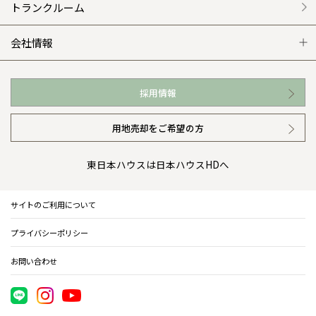
外観・インテリア集
介護保険利用で快適リフォーム
商品紹介
分譲マンション トップ
トランクルーム
WEB住宅展示場
カタログ請求（無料）
展示場案内
ワザックとは
会社情報
お近くの展示場
高い信頼性
会社情報 トップ
採用情報
イベント情報
安心の管理体制
ニュースリリース
用地売却をご希望の方
カタログ請求（無料）
ギャラリー
代表ごあいさつ
東日本ハウスは日本ハウスHDへ
暮らし方提案
企業理念
サイトのご利用について
住まいのコラム
会社概要
プライバシーポリシー
住まいのお手入れ集
事業部紹介
お問い合わせ
IR情報