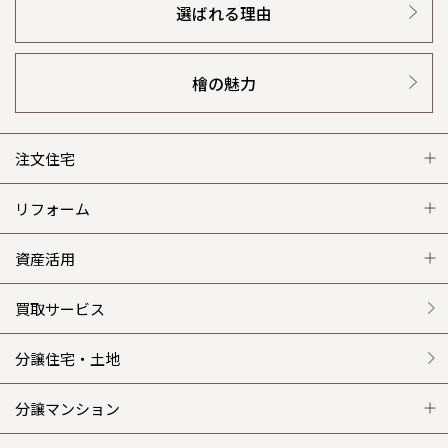
選ばれる理由
檜の魅力
注文住宅
注文住宅 トップ
リフォーム
グレートステージ
リフォーム トップ
資産活用
クレステージ
リフォームメニュー
資産活用 トップ
買取サービス
施工事例
選ばれる理由
賃貸併用住宅のメリット
分譲住宅・土地
平屋の家
リフォームの流れ
安心のサポートシステム
分譲マンション