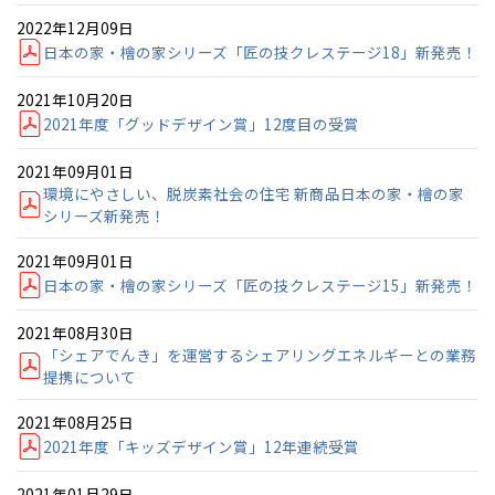
新潟県
新潟
道北
秋田
新潟
関東
関東
秋田県
秋田
長岡
2022年12月09日
道北
旭川
日本の家・檜の家シリーズ「匠の技クレステージ18」新発売！
東京都
世田谷
道南
岩手
山梨
東京
東海
東海
岩手県
盛岡
山梨県
甲府
道南
函館
八王子
北上
2021年10月20日
室蘭
愛知県
名古屋
道東
山形
長野
神奈川
愛知
近畿
近畿
長野県
長野
2021年度「グッドデザイン賞」12度目の受賞
神奈川県
横浜
山形県
山形
豊橋
松本
道東
帯広
湘南
大阪府
大阪
釧路
2021年09月01日
宮城
富山
埼玉
岐阜
大阪
中国・四国
中国・四国
相模
宮城県
仙台
岐阜県
岐阜
富山県
富山
環境にやさしい、脱炭素社会の住宅 新商品日本の家・檜の家
京都府
京都
シリーズ新発売！
埼玉県
埼玉
岡山県
岡山
福島県
郡山
福島
石川
千葉
静岡
京都
岡山
九州
九州
静岡県
静岡
石川県
金沢
所沢
福島
浜松
2021年09月01日
兵庫県
姫路
香川県
高松
いわき
福岡県
福岡
福井県
福井
福井
茨城
三重
兵庫
香川
福岡
日本の家・檜の家シリーズ「匠の技クレステージ15」新発売！
千葉県
千葉
分譲マンション
会津
三重県
四日市
奈良県
奈良
柏
愛媛県
松山
佐賀県
佐賀
2021年08月30日
栃木
奈良
愛媛
佐賀
「シェアでんき」を運営するシェアリングエネルギーとの業務
※現住所のある都道府県以外の建築予定地の方でも
現住所の有るお近
茨城県
水戸
熊本県
熊本
提携について
くの展示場又は店舗にお問合せください。
移住の計画の方もご相談対
群馬
滋賀
鳥取
熊本
応します。お気軽にご相談ください。
栃木県
宇都宮
大分県
大分
2021年08月25日
小山
2021年度「キッズデザイン賞」12年連続受賞
和歌山
島根
大分
宮崎県
宮崎
群馬県
群馬
2021年01月29日