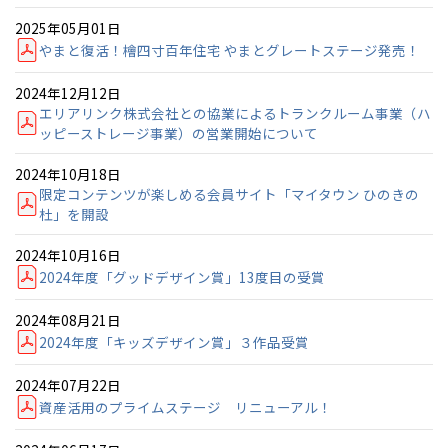
感謝訪問・長期保証
2025年05月01日
理想の木材「檜」
平屋の家
選ばれる理由
賃貸併用住宅のメリット
分譲住宅・土地
やまと復活！檜四寸百年住宅 やまとグレートステージ発売！
直営工事
外観・インテリア集
リフォームの流れ
安心のサポートシステム
分譲マンション
2024年12月12日
エリアリンク株式会社との協業によるトランクルーム事業（ハ
1メーターモジュール
WEB住宅展示場
介護保険利用で快適リフォーム
商品紹介
ッピーストレージ事業）の営業開始について
分譲マンション トップ
トランクルーム
2024年10月18日
冷暖房標準装備
暮らし方提案
展示場案内
ワザックとは
会社情報
限定コンテンツが楽しめる会員サイト「マイタウン ひのきの
杜」を開設
24時間対応コールセンター
住まいのコラム
高い信頼性
会社情報 トップ
お問い合わせ
2024年10月16日
デザイン賞各種受賞
2024年度「グッドデザイン賞」13度目の受賞
住まいのお手入れ集
安心の管理体制
ニュースリリース
会員サイト
2024年08月21日
セントラルヒーティング
ギャラリー
代表ごあいさつ
2024年度「キッズデザイン賞」３作品受賞
2024年07月22日
企業理念
資産活用のプライムステージ リニューアル！
会社概要