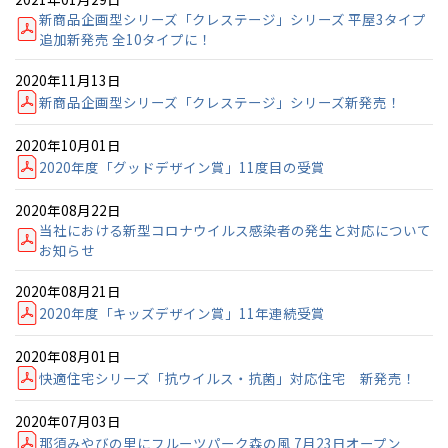
伊勢崎
広島
宮崎
鹿児島県
鹿児島
新商品企画型シリーズ「クレステージ」シリーズ 平屋3タイプ
追加新発売 全10タイプに！
山口
鹿児島
2020年11月13日
新商品企画型シリーズ「クレステージ」シリーズ新発売！
徳島
長崎
2020年10月01日
高知
沖縄
2020年度「グッドデザイン賞」11度目の受賞
2020年08月22日
当社における新型コロナウイルス感染者の発生と対応について
お知らせ
2020年08月21日
2020年度「キッズデザイン賞」11年連続受賞
2020年08月01日
快適住宅シリーズ「抗ウイルス・抗菌」対応住宅 新発売！
2020年07月03日
那須みやびの里にフルーツパーク森の風 7月23日オープン