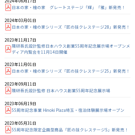
2024年06月17日
日本の家・檜の家 グレートステージ「輝」「雅」新発売！
事業部紹介
2024年03月01日
日本の家・檜の家シリーズ「匠の技クレステージ28」新発売！
IR情報
2023年11月17日
木材調達指針
隈研吾氏設計監修日本ハウス創業55周年記念展示場オープンメ
ディア内覧会を11月14日開催
グループ会社紹介
2023年11月01日
全国の展示場
お近くのイベント
日本の家・檜の家シリーズ「匠の技クレステージ25」新発売！
CMギャラリー
2023年09月11日
採用情報
隈研吾氏設計監修 日本ハウス創業55周年記念展示場
北海道
北海道
2023年06月19日
札幌
札幌
札幌
東北
東北
55周年記念事業 Hinoki Plaza埼玉・宿泊体験展示場オープン
小樽
青森県
八戸
道央
青森
甲信越・北陸
甲信越・北陸
2023年05月31日
道央
苫小牧千歳
青森
55周年記念限定企画型商品「匠の技クレステージS」新発売！
小樽