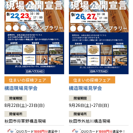
佐賀県
佐賀
栃木
奈良
愛媛
佐賀
※現住所のある都道府県以外の建築予定地の方でも
現住所の有るお近
茨城県
水戸
熊本県
熊本
くの展示場又は店舗にお問合せください。
移住の計画の方もご相談対
群馬
滋賀
鳥取
熊本
応します。お気軽にご相談ください。
栃木県
宇都宮
大分県
大分
小山
和歌山
島根
大分
宮崎県
宮崎
群馬県
群馬
伊勢崎
広島
宮崎
鹿児島県
鹿児島
山口
鹿児島
徳島
長崎
住まいの探検フェア
住まいの探検フェア
構造現場見学会
構造現場見学会
高知
沖縄
開催期間
開催期間
8月22日(土)・23日(日)
9月26日(土)・27日(日)
開催場所
開催場所
秋田市将軍野構造現場
秋田市外旭川構造現場
QUOカード
円分
進呈中！
QUOカード
円分
進呈中！
1000
1000