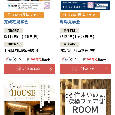
住まいの探検フェア
住まいの探検フェア
完成宅見学会
現場見学会
開催期間
開催期間
8月15日(土)・16日(日)
8月22日(土)・23日(日)
開催場所
開催場所
手稲区前田9条完成宅
倶知安町樺山構造現場
QUOカード
円分
進呈中！
QUOカード
円分
進呈中！
1000
1000
ご来場予約
ご来場予約
全国の展示場
お近くのイベント