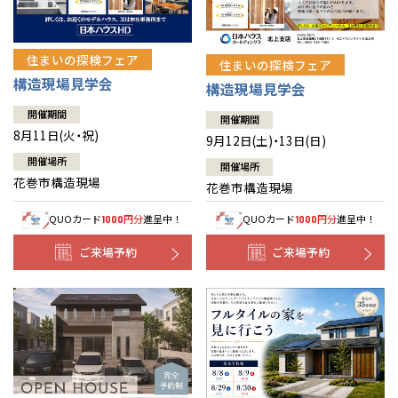
住まいの探検フェア
住まいの探検フェア
構造現場見学会
構造現場見学会
開催期間
開催期間
8月11日(火・祝)
9月12日(土)・13日(日)
開催場所
開催場所
花巻市構造現場
花巻市構造現場
QUOカード
円分
進呈中！
QUOカード
円分
進呈中！
1000
1000
ご来場予約
ご来場予約