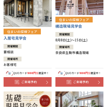
住まいの探検フェア
構造現場見学会
住まいの探検フェア
開催期間
入居宅見学会
8月8日(土)～15日(土)
開催期間
開催場所
要相談
奈良県生駒市構造現場
開催場所
お客様宅
QUOカード
円分
進呈中！
QUOカード
円分
進呈中！
1000
1000
ご来場予約
ご来場予約