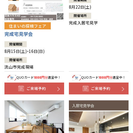
8月22日(土)
開催場所
完成入居宅見学
住まいの探検フェア
完成宅見学会
開催期間
8月15日(土)・16日(日)
開催場所
流山市完成現場
QUOカード
円分
進呈中！
QUOカード
円分
進呈中！
1000
1000
ご来場予約
ご来場予約