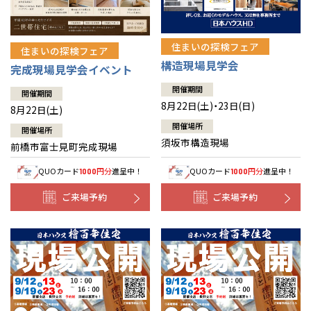
住まいの探検フェア
住まいの探検フェア
構造現場見学会
完成現場見学会イベント
開催期間
開催期間
8月22日(土)・23日(日)
8月22日(土)
開催場所
開催場所
須坂市構造現場
前橋市富士見町完成現場
QUOカード
円分
進呈中！
QUOカード
円分
進呈中！
1000
1000
ご来場予約
ご来場予約