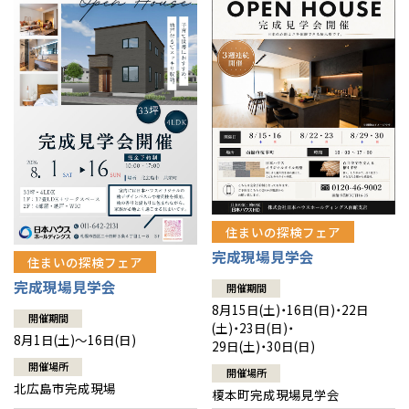
感謝訪問・長期保証
理想の木材「檜」
平屋の家
選ばれる理由
賃貸併用住宅のメリット
分譲住宅・土地
直営工事
外観・インテリア集
リフォームの流れ
安心のサポートシステム
分譲マンション
1メーターモジュール
WEB住宅展示場
介護保険利用で快適リフォーム
商品紹介
分譲マンション トップ
トランクルーム
冷暖房標準装備
暮らし方提案
展示場案内
ワザックとは
会社情報
24時間対応コールセンター
住まいのコラム
高い信頼性
会社情報 トップ
お問い合わせ
住まいの探検フェア
デザイン賞各種受賞
完成現場見学会
住まいのお手入れ集
安心の管理体制
住まいの探検フェア
ニュースリリース
会員サイト
完成現場見学会
開催期間
セントラルヒーティング
ギャラリー
代表ごあいさつ
8月15日(土)・16日(日)・22日
開催期間
(土)・23日(日)・
8月1日(土)～16日(日)
29日(土)・30日(日)
企業理念
開催場所
開催場所
北広島市完成現場
榎本町完成現場見学会
会社概要