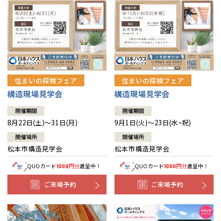
住まいの探検フェア
住まいの探検フェア
構造現場見学会
構造現場見学会
開催期間
開催期間
8月22日(土)～31日(月)
9月1日(火)～23日(水・祝)
開催場所
開催場所
松本市構造見学会
松本市構造見学会
QUOカード
円分
進呈中！
QUOカード
円分
進呈中！
1000
1000
ご来場予約
ご来場予約