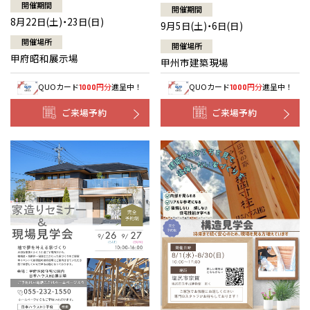
開催期間
開催期間
8月22日(土)・23日(日)
9月5日(土)・6日(日)
開催場所
開催場所
甲府昭和展示場
甲州市建築現場
QUOカード
円分
進呈中！
QUOカード
円分
進呈中！
1000
1000
ご来場予約
ご来場予約