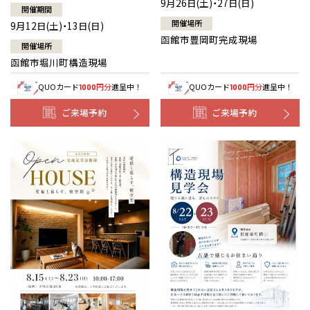
9月26日(土)・27日(日)
開催期間
開催場所
9月12日(土)・13日(日)
函館市豊岡町完成現場
開催場所
函館市堀川町構造現場
QUOカード
円分
進呈中！
QUOカード
円分
進呈中！
1000
1000
ご来場予約
ご来場予約