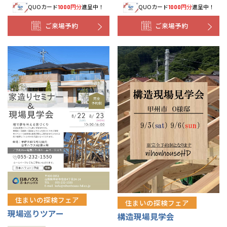
QUOカード
円分
進呈中！
QUOカード
円分
進呈中！
1000
1000
ご来場予約
ご来場予約
住まいの探検フェア
住まいの探検フェア
現場巡りツアー
構造現場見学会