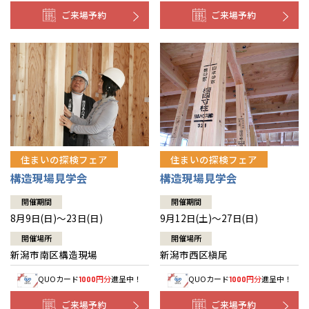
ご来場予約
ご来場予約
住まいの探検フェア
住まいの探検フェア
構造現場見学会
構造現場見学会
開催期間
開催期間
8月9日(日)～23日(日)
9月12日(土)～27日(日)
開催場所
開催場所
新潟市南区構造現場
新潟市西区槇尾
QUOカード
円分
進呈中！
QUOカード
円分
進呈中！
1000
1000
ご来場予約
ご来場予約