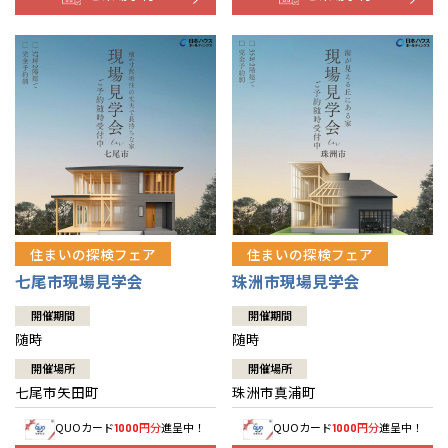
住まいの探検フェア
住まいの探検フェア
七尾市現場見学会
珠洲市現場見学会
開催期間
開催期間
随時
随時
開催場所
開催場所
七尾市矢田町
珠洲市真浦町
QUOカード
円分
進呈中！
QUOカード
円分
進呈中！
1000
1000