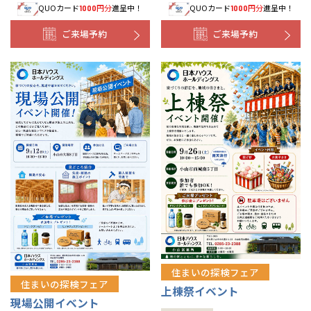
QUOカード
円分
進呈中！
QUOカード
円分
進呈中！
1000
1000
ご来場予約
ご来場予約
住まいの探検フェア
住まいの探検フェア
上棟祭イベント
現場公開イベント