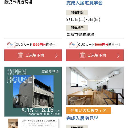
藤沢市構造現場
完成入居宅見学会
開催期間
9月5日(土)・6日(日)
開催場所
青梅市完成現場
QUOカード
円分
進呈中！
QUOカード
円分
進呈中！
1000
1000
ご来場予約
ご来場予約
住まいの探検フェア
完成入居宅見学
開催期間