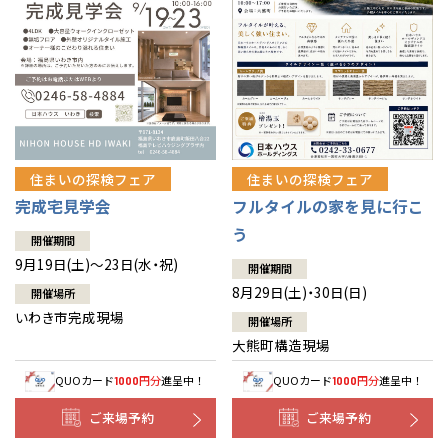
住まいの探検フェア
住まいの探検フェア
完成宅見学会
フルタイルの家を見に行こ
う
開催期間
9月19日(土)～23日(水・祝)
開催期間
8月29日(土)・30日(日)
開催場所
いわき市完成現場
開催場所
大熊町構造現場
QUOカード
円分
進呈中！
QUOカード
円分
進呈中！
1000
1000
ご来場予約
ご来場予約