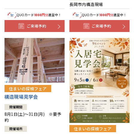
長岡市内構造現場
QUOカード
円分
進呈中！
QUOカード
円分
進呈中！
1000
1000
ご来場予約
ご来場予約
住まいの探検フェア
構造現場見学会
開催期間
8月1日(土)～31日(月) ※要予
約
住まいの探検フェア
開催場所