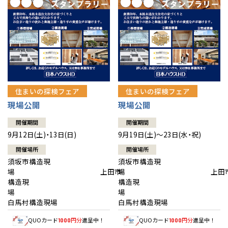
住まいの探検フェア
住まいの探検フェア
現場公開
現場公開
開催期間
開催期間
9月12日(土)・13日(日)
9月19日(土)～23日(水・祝)
開催場所
開催場所
須坂市構造現
須坂市構造現
場 上田市
場 上田
構造現
構造現
場
白馬村構造現場
白馬村構造現場
QUOカード
円分
進呈中！
QUOカード
円分
進呈中！
1000
1000