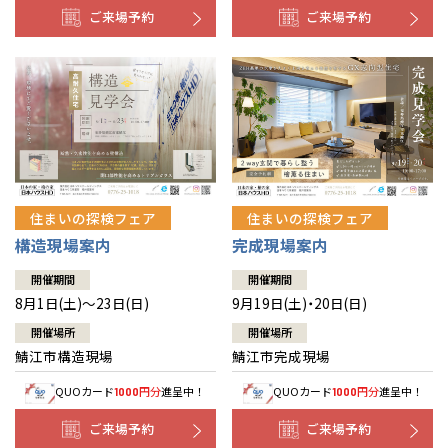
ご来場予約
ご来場予約
住まいの探検フェア
住まいの探検フェア
構造現場案内
完成現場案内
開催期間
開催期間
8月1日(土)～23日(日)
9月19日(土)・20日(日)
開催場所
開催場所
鯖江市構造現場
鯖江市完成現場
QUOカード
円分
進呈中！
QUOカード
円分
進呈中！
1000
1000
ご来場予約
ご来場予約