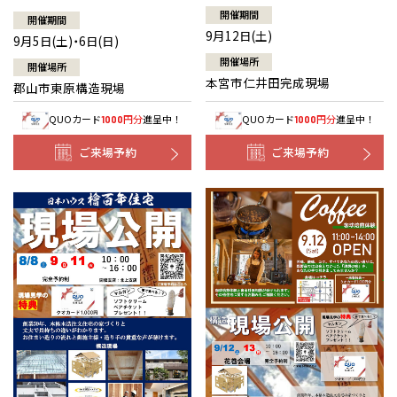
開催期間
開催期間
9月12日(土)
9月5日(土)・6日(日)
開催場所
開催場所
本宮市仁井田完成現場
郡山市東原構造現場
QUOカード
円分
進呈中！
QUOカード
円分
進呈中！
1000
1000
ご来場予約
ご来場予約