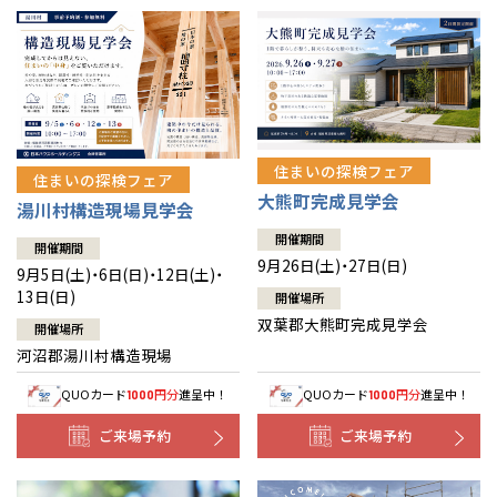
住まいの探検フェア
住まいの探検フェア
大熊町完成見学会
湯川村構造現場見学会
開催期間
開催期間
9月26日(土)・27日(日)
9月5日(土)・6日(日)・12日(土)・
13日(日)
開催場所
双葉郡大熊町完成見学会
開催場所
河沼郡湯川村構造現場
QUOカード
円分
進呈中！
QUOカード
円分
進呈中！
1000
1000
ご来場予約
ご来場予約