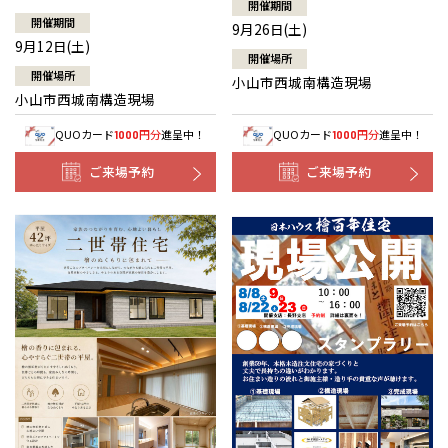
開催期間
開催期間
9月26日(土)
9月12日(土)
開催場所
開催場所
小山市西城南構造現場
小山市西城南構造現場
QUOカード
円分
進呈中！
QUOカード
円分
進呈中！
1000
1000
ご来場予約
ご来場予約