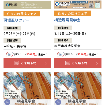
住まいの探検フェア
住まいの探検フェア
構造現場見学会
現場巡りツアー
開催期間
開催期間
8月1日(土)～30日(日)
9月26日(土)・27日(日)
開催場所
開催場所
塩尻市構造見学会
甲府昭和展示場
QUOカード
円分
進呈中！
QUOカード
円分
進呈中！
1000
1000
ご来場予約
ご来場予約