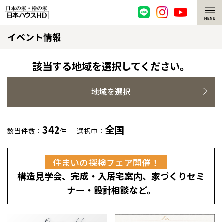
イベント情報
脱炭素・檜の家
環境にやさしい、脱炭素社会の住宅
選ばれる理由
該当する地域を選択してください。
檜・木造住宅
檜の魅力
地域を選択
耐震構造
檜の魅力 トップ
注文住宅
342
全国
該当件数：
件
選択中：
高耐久住宅
檜と日本人
注文住宅 トップ
施工事例
住まいの探検フェア開催！
高断熱・高気密の家
1000年を超えて生きる檜
グレートステージ
リフォーム
構造見学会、完成・入居宅案内、家づくりセミ
エネルギー自給自足
知られざる檜の効果・作用
クレステージ
リフォーム トップ
資産活用
ナー・設計相談など。
ZEH特集
檜の住まいデザイン
施工事例
リフォームメニュー
資産活用 トップ
買取サービス