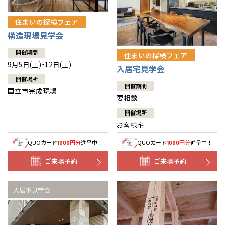
住まいの探検フェア
構造現場見学会
開催期間
住まいの探検フェア
9月5日(土)・12日(土)
入居宅見学会
開催場所
開催期間
国立市完成現場
要相談
開催場所
お客様宅
QUOカード
円分
進呈中！
QUOカード
円分
進呈中！
1000
1000
ご来場予約
ご来場予約