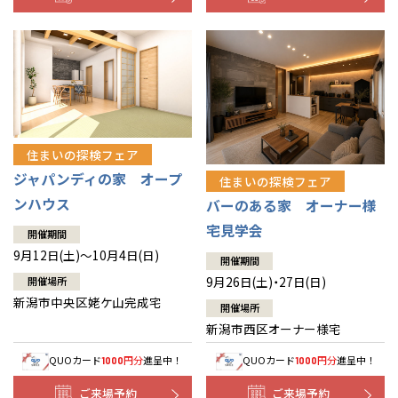
住まいの探検フェア
ジャパンディの家 オープ
住まいの探検フェア
ンハウス
バーのある家 オーナー様
宅見学会
開催期間
9月12日(土)～10月4日(日)
開催期間
9月26日(土)・27日(日)
開催場所
新潟市中央区姥ケ山完成宅
開催場所
新潟市西区オーナー様宅
QUOカード
円分
進呈中！
QUOカード
円分
進呈中！
1000
1000
ご来場予約
ご来場予約