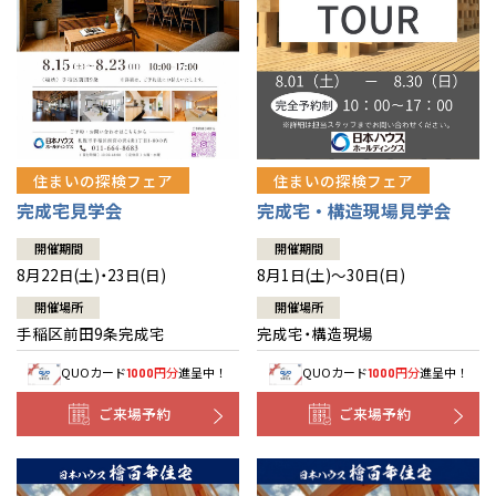
北海道
北海道
札幌
札幌
札幌
東北
東北
小樽
青森県
八戸
道央
青森
甲信越・北陸
甲信越・北陸
道央
苫小牧千歳
青森
小樽
新潟県
新潟
住まいの探検フェア
住まいの探検フェア
道北
秋田
新潟
関東
関東
秋田県
秋田
長岡
道北
旭川
完成宅見学会
完成宅・構造現場見学会
東京都
世田谷
道南
岩手
山梨
東京
東海
東海
岩手県
盛岡
山梨県
甲府
開催期間
開催期間
道南
函館
八王子
北上
8月22日(土)・23日(日)
8月1日(土)～30日(日)
室蘭
愛知県
名古屋
道東
山形
長野
神奈川
愛知
近畿
近畿
長野県
長野
神奈川県
横浜
山形県
山形
開催場所
開催場所
豊橋
松本
道東
帯広
湘南
手稲区前田9条完成宅
完成宅・構造現場
大阪府
大阪
釧路
宮城
富山
埼玉
岐阜
大阪
中国・四国
中国・四国
相模
宮城県
仙台
岐阜県
岐阜
富山県
富山
QUOカード
円分
進呈中！
QUOカード
円分
進呈中！
1000
1000
京都府
京都
埼玉県
埼玉
岡山県
岡山
福島県
郡山
福島
石川
千葉
静岡
京都
岡山
九州
九州
静岡県
静岡
石川県
金沢
ご来場予約
ご来場予約
所沢
福島
浜松
兵庫県
姫路
香川県
高松
いわき
福岡県
福岡
福井県
福井
福井
茨城
三重
兵庫
香川
福岡
千葉県
千葉
分譲マンション
会津
三重県
四日市
奈良県
奈良
柏
愛媛県
松山