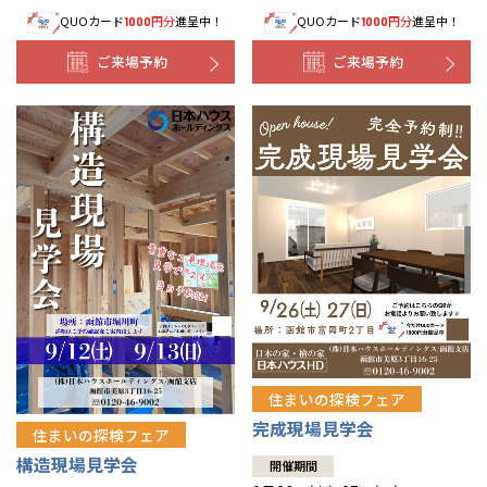
QUOカード
円分
進呈中！
QUOカード
円分
進呈中！
1000
1000
事業部紹介
ご来場予約
ご来場予約
IR情報
木材調達指針
グループ会社紹介
CMギャラリー
採用情報
住まいの探検フェア
完成現場見学会
住まいの探検フェア
構造現場見学会
開催期間