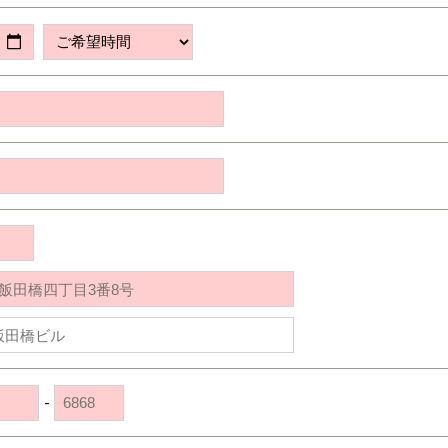
道央
苫小牧千歳
青森
小樽
新潟県
新潟
道北
秋田
新潟
関東
関東
秋田県
秋田
長岡
道北
旭川
東京都
世田谷
道南
岩手
山梨
東京
東海
東海
岩手県
盛岡
山梨県
甲府
道南
函館
八王子
北上
室蘭
愛知県
名古屋
道東
山形
長野
神奈川
愛知
近畿
近畿
長野県
長野
神奈川県
横浜
山形県
山形
豊橋
松本
道東
帯広
湘南
大阪府
大阪
釧路
宮城
富山
埼玉
岐阜
大阪
中国・四国
中国・四国
相模
宮城県
仙台
岐阜県
岐阜
富山県
富山
京都府
京都
埼玉県
埼玉
岡山県
岡山
福島県
郡山
福島
石川
千葉
静岡
京都
岡山
九州
九州
静岡県
静岡
石川県
金沢
所沢
福島
浜松
兵庫県
姫路
香川県
高松
いわき
福岡県
福岡
福井県
福井
福井
茨城
三重
兵庫
香川
福岡
千葉県
千葉
会津
三重県
四日市
分譲マンション
奈良県
奈良
柏
愛媛県
松山
佐賀県
佐賀
栃木
奈良
愛媛
佐賀
茨城県
水戸
熊本県
熊本
※現住所のある都道府県以外の建築予定地の方でも
群馬
滋賀
鳥取
熊本
-
現住所の有るお近くの展示場又は店舗にお問合せください。
栃木県
宇都宮
大分県
大分
小山
移住の計画の方もご相談対応します。お気軽にご相談ください。
和歌山
島根
大分