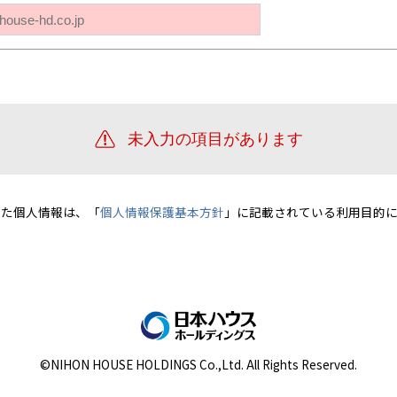
宮崎県
宮崎
群馬県
群馬
伊勢崎
広島
宮崎
鹿児島県
鹿児島
山口
鹿児島
徳島
長崎
高知
沖縄
いた個人情報は、「
個人情報保護基本方針
」に記載されている利用目的に
©NIHON HOUSE HOLDINGS Co.,Ltd. All Rights Reserved.