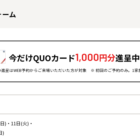
ォーム
1,000
今だけQUOカード
円分
進呈中
ドの進呈はWEB予約からご来場いただいた方が対象
※ 初回のご予約のみ。1家
全国の展示場
お近くのイベント
北海道
北海道
札幌
札幌
(日)・11日(火)・
札幌
東北
東北
小樽
日)
青森県
八戸
道央
青森
甲信越・北陸
甲信越・北陸