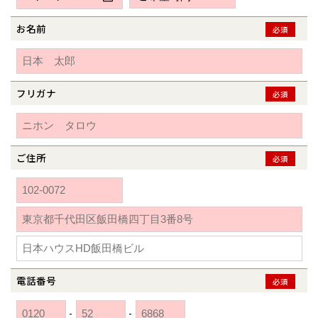
新潟県
新潟
道北
秋田
新潟
関東
関東
秋田県
秋田
長岡
道北
旭川
お名前
必須
東京都
世田谷
道南
岩手
山梨
東京
東海
東海
岩手県
盛岡
山梨県
甲府
道南
函館
八王子
北上
室蘭
愛知県
名古屋
道東
山形
長野
神奈川
愛知
近畿
近畿
長野県
長野
神奈川県
横浜
山形県
山形
豊橋
フリガナ
松本
必須
道東
帯広
湘南
大阪府
大阪
釧路
宮城
富山
埼玉
岐阜
大阪
中国・四国
中国・四国
相模
宮城県
仙台
岐阜県
岐阜
富山県
富山
京都府
京都
埼玉県
埼玉
岡山県
岡山
福島県
郡山
福島
石川
千葉
静岡
京都
岡山
九州
九州
静岡県
静岡
石川県
金沢
ご住所
必須
所沢
福島
浜松
兵庫県
姫路
香川県
高松
いわき
福岡県
福岡
福井県
福井
福井
茨城
三重
兵庫
香川
福岡
千葉県
千葉
分譲マンション
会津
三重県
四日市
奈良県
奈良
柏
愛媛県
松山
佐賀県
佐賀
栃木
奈良
愛媛
佐賀
※現住所のある都道府県以外の建築予定地の方でも
現住所の有るお近
茨城県
水戸
熊本県
熊本
くの展示場又は店舗にお問合せください。
移住の計画の方もご相談対
群馬
滋賀
鳥取
熊本
応します。お気軽にご相談ください。
栃木県
宇都宮
大分県
大分
小山
電話番号
必須
和歌山
島根
大分
宮崎県
宮崎
群馬県
群馬
-
-