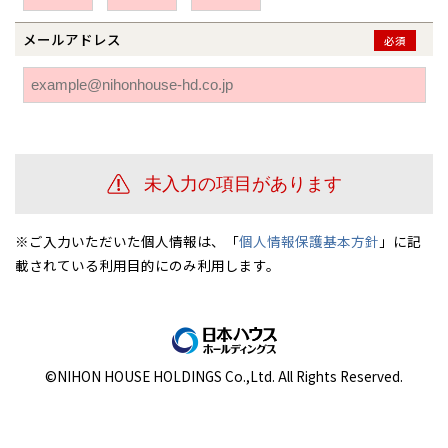
伊勢崎
広島
宮崎
鹿児島県
鹿児島
メールアドレス
必須
山口
鹿児島
徳島
長崎
高知
沖縄
※ご入力いただいた個人情報は、「
個人情報保護基本方針
」に記
載されている利用目的にのみ利用します。
©NIHON HOUSE HOLDINGS Co.,Ltd. All Rights Reserved.