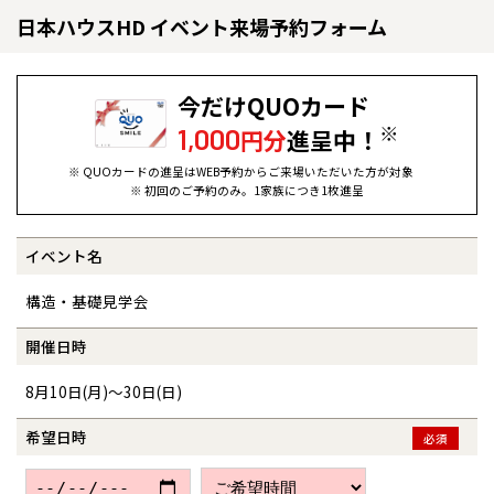
日本ハウスHD イベント来場予約フォーム
今だけQUOカード
※
1,000
円分
進呈中！
※ QUOカードの進呈はWEB予約からご来場いただいた方が対象
※ 初回のご予約のみ。1家族につき1枚進呈
イベント名
全国の展示場
お近くのイベント
構造・基礎見学会
北海道
北海道
開催日時
8月10日(月)～30日(日)
札幌
札幌
札幌
東北
東北
小樽
希望日時
必須
青森県
八戸
道央
青森
甲信越・北陸
甲信越・北陸
道央
苫小牧千歳
青森
小樽