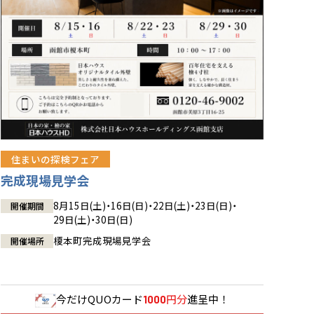
住まいの探検フェア
完成現場見学会
8月15日(土)・16日(日)・22日(土)・23日(日)・
開催期間
29日(土)・30日(日)
榎本町完成現場見学会
開催場所
今だけ
QUOカード
円分
進呈中！
1000