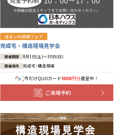
住まいの探検フェア
完成宅・構造現場見学会
8月1日(土)～30日(日)
開催期間
完成宅・構造現場
開催場所
今だけ
QUOカード
円分
進呈中！
1000
ご来場予約