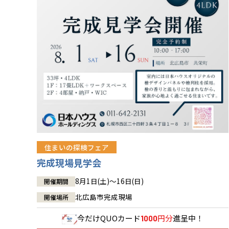
住まいの探検フェア
完成現場見学会
8月1日(土)～16日(日)
開催期間
北広島市完成現場
開催場所
今だけ
QUOカード
円分
進呈中！
1000