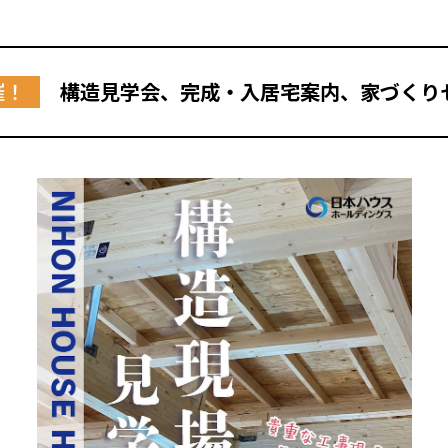
催！
構造見学会、完成・入居宅案内、家づくり
全国の展示場
お近くのイベント
北海道
北海道
札幌
札幌
札幌
東北
東北
小樽