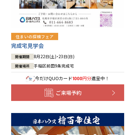
住まいの探検フェア
完成宅見学会
8月22日(土)・23日(日)
開催期間
手稲区前田9条完成宅
開催場所
今だけ
QUOカード
円分
進呈中！
1000
ご来場予約