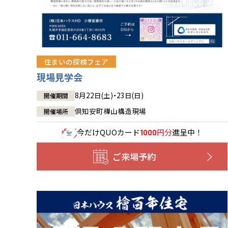
住まいの探検フェア
現場見学会
8月22日(土)・23日(日)
開催期間
倶知安町樺山構造現場
開催場所
今だけ
QUOカード
円分
進呈中！
1000
ご来場予約