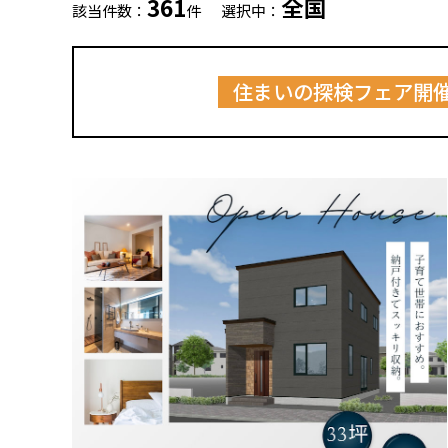
361
全国
該当件数：
件
選択中：
住まいの探検フェア開