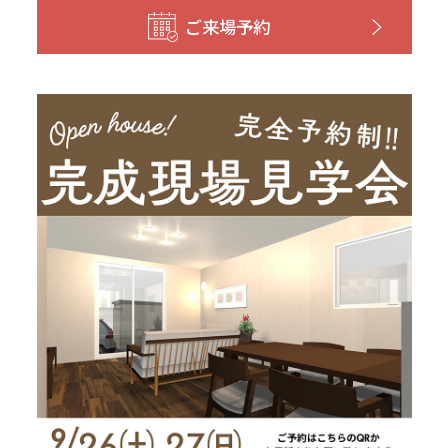
和歌山
島根
大分
ご来場予約
宮崎県
宮崎
群馬県
群馬
伊勢崎
広島
宮崎
鹿児島県
鹿児島
山口
鹿児島
徳島
長崎
高知
沖縄