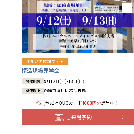
住まいの探検フェア
構造現場見学会
9月12日(土)・13日(日)
開催期間
函館市堀川町構造現場
開催場所
今だけ
QUOカード
円分
進呈中！
1000
ご来場予約