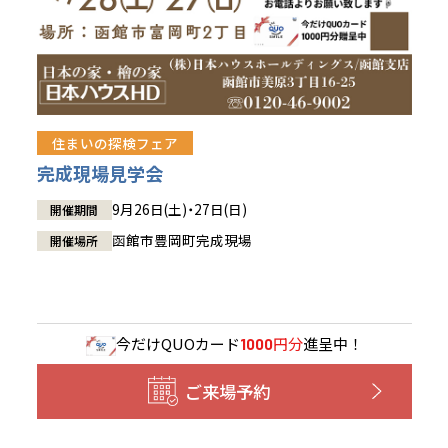
住まいの探検フェア
完成現場見学会
9月26日(土)・27日(日)
開催期間
函館市豊岡町完成現場
開催場所
今だけ
QUOカード
円分
進呈中！
1000
ご来場予約