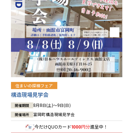
青森県
八戸
道央
青森
甲信越・北陸
甲信越・北陸
道央
苫小牧千歳
青森
小樽
新潟県
新潟
道北
秋田
新潟
関東
関東
秋田県
秋田
長岡
道北
旭川
東京都
世田谷
道南
岩手
山梨
東京
東海
東海
岩手県
盛岡
山梨県
甲府
道南
函館
八王子
北上
室蘭
愛知県
名古屋
道東
山形
長野
神奈川
愛知
近畿
近畿
長野県
長野
神奈川県
横浜
山形県
山形
豊橋
松本
道東
帯広
湘南
大阪府
大阪
釧路
宮城
富山
埼玉
岐阜
大阪
中国・四国
中国・四国
相模
宮城県
仙台
岐阜県
岐阜
富山県
富山
京都府
京都
埼玉県
埼玉
岡山県
岡山
福島県
郡山
福島
石川
千葉
静岡
京都
岡山
九州
九州
静岡県
静岡
石川県
金沢
所沢
福島
浜松
住まいの探検フェア
兵庫県
姫路
香川県
高松
いわき
福岡県
福岡
福井県
福井
福井
茨城
三重
兵庫
香川
福岡
構造現場見学会
千葉県
千葉
会津
三重県
四日市
分譲マンション
奈良県
奈良
柏
愛媛県
松山
佐賀県
佐賀
8月8日(土)～9日(日)
開催期間
栃木
奈良
愛媛
佐賀
茨城県
水戸
富岡町構造現場見学会
開催場所
熊本県
熊本
※現住所のある都道府県以外の建築予定地の方でも
群馬
滋賀
鳥取
熊本
現住所の有るお近くの展示場又は店舗にお問合せください。
栃木県
宇都宮
今だけ
QUOカード
円分
進呈中！
1000
大分県
大分
小山
移住の計画の方もご相談対応します。お気軽にご相談ください。