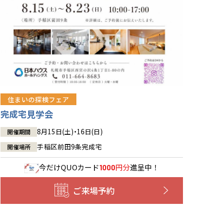
住まいの探検フェア
完成宅見学会
8月15日(土)・16日(日)
開催期間
手稲区前田9条完成宅
開催場所
今だけ
QUOカード
円分
進呈中！
1000
ご来場予約